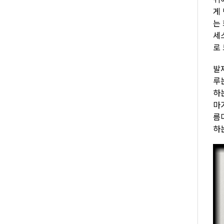
게
는
세
로
발
루
하
마
름
하