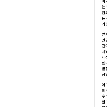
아
는
한
는
가
발
인
건
서
재
린
받
상
이
의
수
한