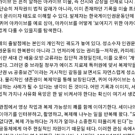
카이브’는 흔히 말하는 아카이브 미술, 즉 전시와 감상을 전제로 다
 단순히 저작권의 법적 갈래가 아니라, 이미 존재하던 기록을 미술 
의 윤리이자 태도로 이해할 수 있다. 발제자는 한국게이인권운동단
 퀴어 아카이브를 예로 삼아, 아카이브를 어떻게 ‘보여지기 위한 아카이
깝게 다룰 수 있을지를 탐색한다.
제의 출발점에는 본인의 개인적인 궤도가 놓여 있다. 성소수자 인권운
권운동의 한복판이 아니라 그 언저리에 있는 권리들—저작권, 카피레프
이란 세대 간 배움·모방·교류라는 집단적 과정일진데, 이를 오롯이 ‘
였다. 그러던 중 브라질 정부가 에이즈 치료제 특허권에 맞서 복제약을
산권 vs 공중보건”이라는 거시적인 갈등을 보면서도 자연스럽게 성소
다. 물리적인 생존권이 복제약을 통해 보장된다면, 퀴어 아카이브는 
침하는 사례가 될 수 있다는 생각이 든 것이다. 어떤 기록과 이미지, 서
업적 가치나 사유화 욕망은 한 발 비켜서야 한다는 확신이 여기서 생겼
 관점에서 영상 작업과 복제 가능성의 쾌를 함께 이야기한다. 세미나
 이야기를 인터뷰하고, 촬영하고, 복제해 나누는 일을 반복해 왔다. “
 없다면, 복제 가능하다는 가치가 얼마나 소중한지 떠올리게 된다”는 
 공동체에게 아주 현실적인 자원이기 때문일 테다. 이러한 관심 속에