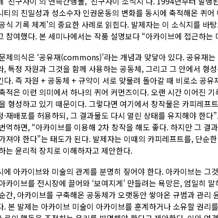
체 ‘친구사이’의 연속간행물, ‘친구사이 소식지’다. 1994년부터 발행
니티의 친밀성과 성소수자 인권운동의 변화를 동시에 축적해온 퀴어 
비공식 기록 체계’의 중요한 사례로 읽힌다. 발제자는 이 소식지를 바탕
고 참여했다. 본 세미나에서는 작품 설명보다 “아카이브에 접근하는 
 문제의식은 ‘공유재(commons)’라는 개념과 맞닿아 있다. 공유재는
라, 특정 자원과 그것을 함께 사용하는 공동체, 그리고 그 안에서 형성
킨다. 즉 자원 + 공동체 + 규약이 서로 맞물려 돌아갈 때 비로소 공유
 축적은 이런 의미에서 하나의 퀴어 커먼즈이다. 오랜 시간 이어진 기록
’을 형성하고 있기 때문이다. 그렇다면 여기에서 창작물은 카피레프트
정·재배포를 허용하되, 그 결과물도 다시 열린 상태를 유지해야 한다”
 번역하면, “아카이브를 이용해 2차 창작을 해도 좋다. 하지만 그 
 가져야 한다”는 태도가 된다. 발제자는 이때의 카피레프트를, 단순
 하는 윤리적 장치로 이해하자고 제안한다.
시에 아카이브와 미술의 관계를 분명히 짚어야 한다. 아카이브는 그것
 아카이브를 전시장에 끌어와 ‘보여지게’ 만들려는 욕망은, 엄밀히 
 순간, 아카이브를 구축해온 공동체가 오랫동안 쌓아온 규범과 관리 
다. 본 발제는 아카이브 미술이 아카이브를 훈계하거나 소유할 권리를
스로의 행동을 조정하는 윤리를 발명해야 한다고 제안한다. 이와 연결해