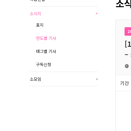
소식
소식지
+
표지
2
연도별 기사
[
태그별 기사
–
구독신청
소모임
+
기간