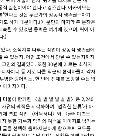
정동적 실천이어야 한다고 강조한다. 아카이브는
트롤’한다는 것은 누군가의 정동적 생존권—자기
도 하기 때문이다.(이 문단의 마지막 두 문장은
지속될 수 있었던 동력은 여기에 있으며, 퀴어 아
.)
 있다. 소식지를 다루는 작업이 정동적 생존권에
할 수 있는지, 어떤 조건에서 만날 수 있는지까지
한 고민의 결과였다. 또한 30년에 이르는 소식지
·디자이너 등 서로 다른 직군의 협력자들이 각자
투명한 덩어리는, 한 번에 전체를 조망할 수는 없
는 이미지이다.
울이 함께한 〈별 별 별 별 별 별〉은 2,240
 사유의 궤적을 시각화하며, ‘엄격한 분류’가 아
든 입체 연표 작업 〈어둑서니〉와 〈글레이즈드
되지 못한 기록과 망각의 여백을 이미지로 남기는
가 글을 선택해 출력·제본하게 함으로써 모두를
록들이 필연적으로 남겨지는 상황을 함께 자각하