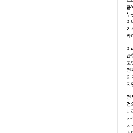
품
누
이
기
카
이
관
고
전
의
지
전
건
니
사
시
퀴