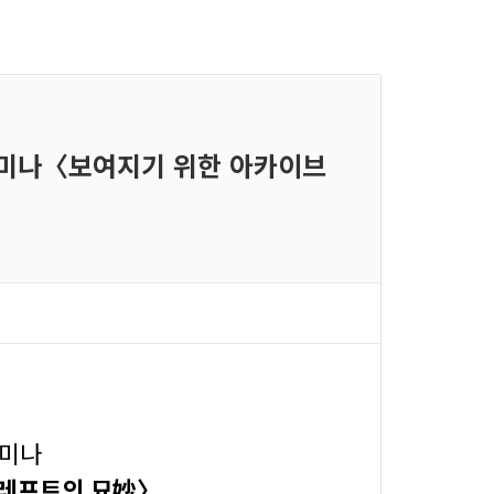
픈세미나〈보여지기 위한 아카이브
세미나
피레프트의 묘妙〉