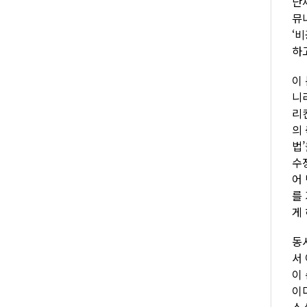
단
뮤
‘
하
이
니
리
의
법
수
어
를
게
동
서
이
이
스