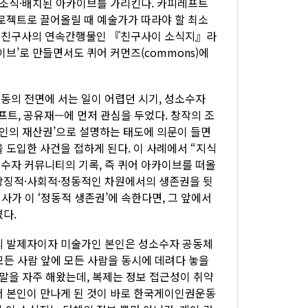
시 조직·배치된 아카이브를 가리킨다. 카피레프트
프로젝트로 끌어올릴 때 예술가가 따라야 할 최소
체 친구사의 연속간행물인 『친구사이 소식지』라
브’로 만들면서도 퀴어 커먼즈(commons)에
동의 전면에 서는 일이 어렵던 시기, 성소수자
트, 공유재—에 먼저 관심을 두었다. 창작의 조
개인의 재산권’으로 설명하는 태도에 의문이 들면
 도입한 사건을 접하게 된다. 이 사례에서 “지식
수자 커뮤니티의 기록, 즉 퀴어 아카이브를 떠올
상징적·사회적·정동적인 차원에서의 생존권을 뒷
사가 이 ‘정동적 생존권’에 속한다면, 그 앞에서
다.
의 발제자이자 미술가인 본인은 성소수자 공동체
모든 사람 앞에 모든 사람을 동시에 데려다 놓을
말을 자주 해왔는데, 복제는 정보 접근성이 취약
서 본인이 만나게 된 것이 바로 한국게이인권운동