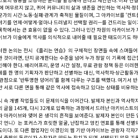
’에 머무르지 않고, 퀴어 커뮤니티의 삶과 생존을 견인하는 역사적·
군가의 시간·노동·실패·관계가 축적된 물질이며, 그 아카이브를 ‘컨
야기를 언제·어떻게·얼마나 드러낼지 선택할 권리—를 건드리는 일이기
록학에서는 큰 효용이 없을 수 있다. 그러나 민간 차원의 아카이브가 
이브가 미술에게 역사를 의식적으로 내어줄 때 필요한 태도이기도 하다
러한 논의는 전시 《흘리는 연습》의 구체적인 장면들 속에 스며들어
한 것이라면, 단지 공개한다는 수준을 넘어 누가 정말 이 기록에 접근
민해야 한다. 배리어프리, 운영 시간 설정, 무료 관람 정책 등은 이러
체를 한 명의 기획자가 판단하고 선별하는 대신, 역사학자·상근활동가
 관점으로 ‘반투명한 덩어리’를 함께 다루는 구조를 택했다. 여기서 반
만 서로 다른 면을 통해 같은 역사에 접속하고 있다는 상태를 비유하
시 속 개별 작업들도 이 문제의식을 이어간다. 발제자 본인과 역사학자 터
의 글을 145개, 다시 32개로 압축하는 과정에서 드러난 아키비스트의
라 아카이브와 맺어 온 생각의 흔적을 보여준다. 발제자 본인이 만
각 언니〉는 포커스가 흐릿한 얼굴, 난잡하고 엉킨 연표를 통해 선별
도이다. 또 다른 협업자인 이경민의 웹 기반 아카이브는 관람자 각자
어 출판의 동료이자 소장자로 만드는 장치가 되며, 선택되지 않은 기