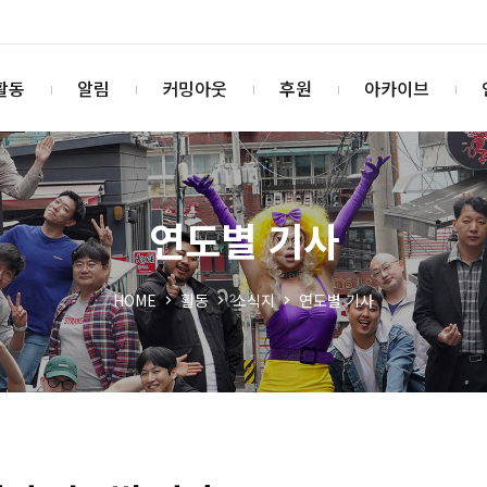
활동
알림
커밍아웃
후원
아카이브
연도별 기사
HOME
활동
소식지
연도별 기사