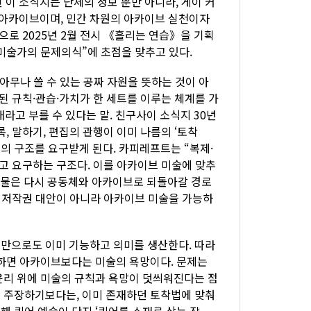
된 이 소식지는 단체의 정보 뿐만 아니라, 게이 커
아카이브이며, 민간 차원의 아카이브 실천이자
으로 2025년 2월 전시 《흘리는 연습》을 기획
미술가의 문제의식”에 초점을 맞추고 있다.
 아무나 쓸 수 있는 공짜 자원을 뜻하는 것이 아
된 규칙·관습·가치가 한 세트를 이루는 체계를 가
재라고 부를 수 있다는 말. 친구사이 소식지 30년
, 말하기, 편집의 관행이 이미 나름의 ‘토착
의 구조를 요구받게 된다. 카피레프트는 “복제·
고 요구하는 구조다. 이를 아카이브 미술에 맞추
결과물은 다시 공동체와 아카이브로 되돌아갈 경로
한 저작권 대안이 아니라 아카이브 미술을 가능하
만으로도 이미 기능하고 의미를 생산한다. 따라
말하면 아카이브보다는 미술의 욕망이다. 문제는
윤리 위에 미술의 규칙과 욕망이 덧씌워진다는 점
 주장하기보다는, 이미 존재하던 토착법에 맞춰
 퀴어 예술이 단지 ‘퀴어를 소재로 삼는 작