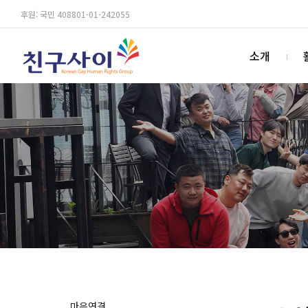
후원: 국민 408801-01-242055
소개
마음연결