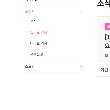
소식
소식지
+
표지
2
연도별 기사
[
태그별 기사
요
구독신청
소모임
+
기간