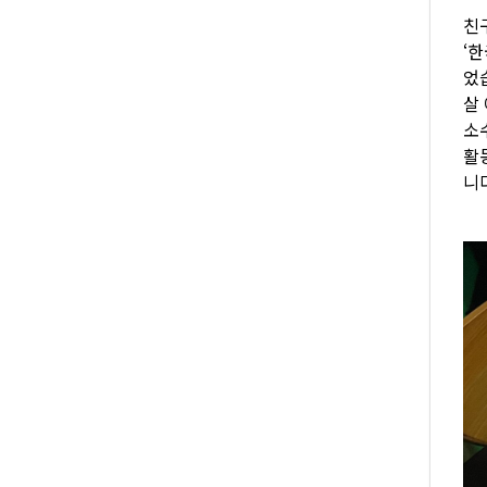
친
‘
었
살
소
활
니