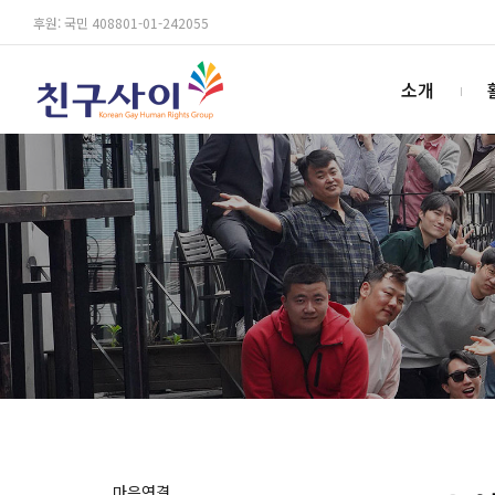
후원: 국민 408801-01-242055
소개
마음연결