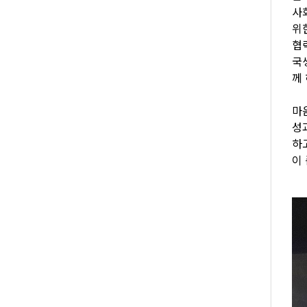
사
위
협
국
께
마
성
하
이