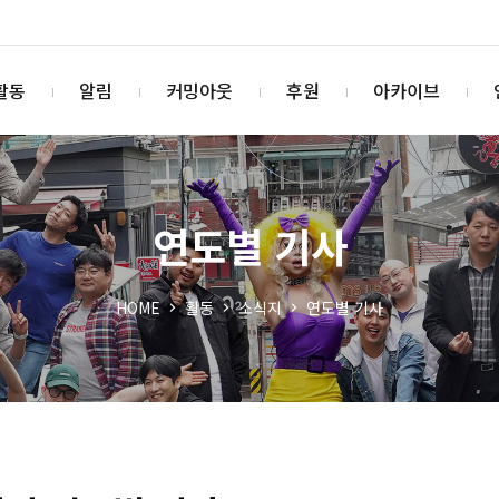
활동
알림
커밍아웃
후원
아카이브
연도별 기사
HOME
활동
소식지
연도별 기사