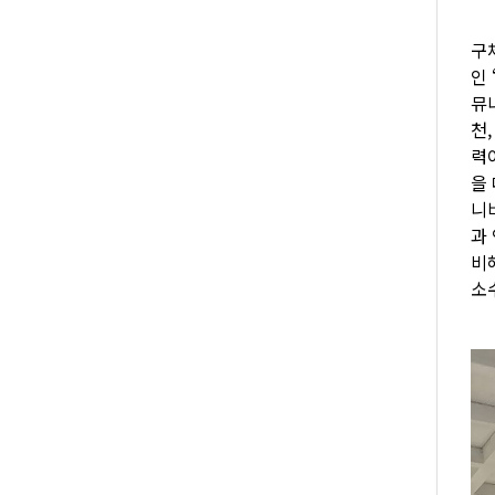
구
인 
뮤
천,
력
을
니
과
비
소