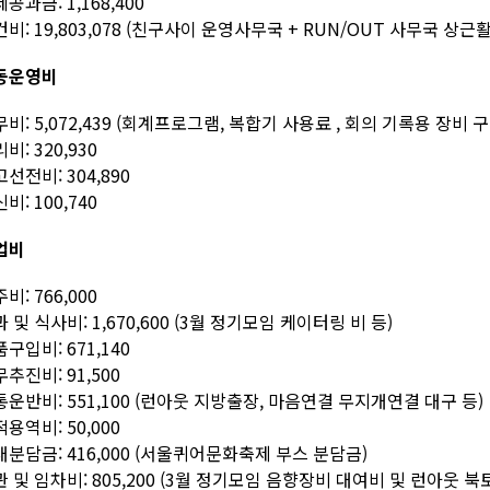
공과금: 1,168,400
비: 19,803,078 (친구사이 운영사무국 + RUN/OUT 사무국 상근
동운영비
비: 5,072,439 (회계프로그램, 복합기 사용료 , 회의 기록용 장비
비: 320,930
선전비: 304,890
비: 100,740
업비
비: 766,000
 및 식사비: 1,670,600 (3월 정기모임 케이터링 비 등)
구입비: 671,140
추진비: 91,500
운반비: 551,100 (런아웃 지방출장, 마음연결 무지개연결 대구 등)
용역비: 50,000
분담금: 416,000 (서울퀴어문화축제 부스 분담금)
 및 임차비: 805,200 (3월 정기모임 음향장비 대여비 및 런아웃 북