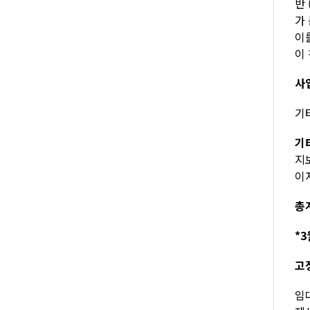
반
가
이
이
사
기타
기
지
이자
총계
*3
고
임대