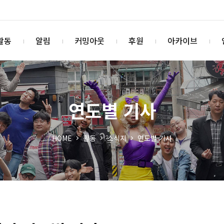
활동
알림
커밍아웃
후원
아카이브
연도별 기사
HOME
활동
소식지
연도별 기사