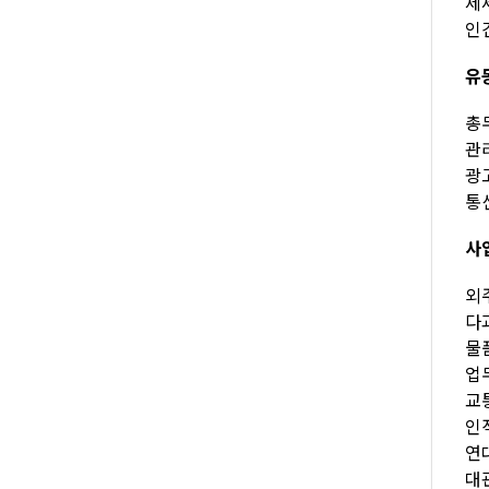
제세
인건
유
총무
관리
광고
통신
사
외주
다과
물품
업무
교통
인적
연대
대관