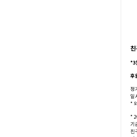
친
*3
후
정기
일시
* 
* 
기
친