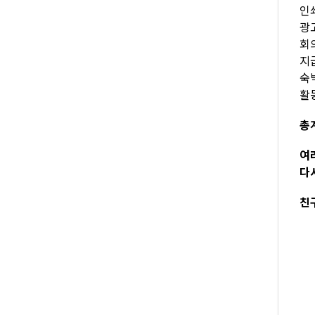
인쇄
광고
회의
지급
숙박
활
총계
여
다
친구