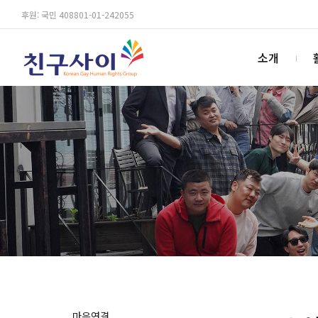
후원: 국민 408801-01-242055
소개
마음연결