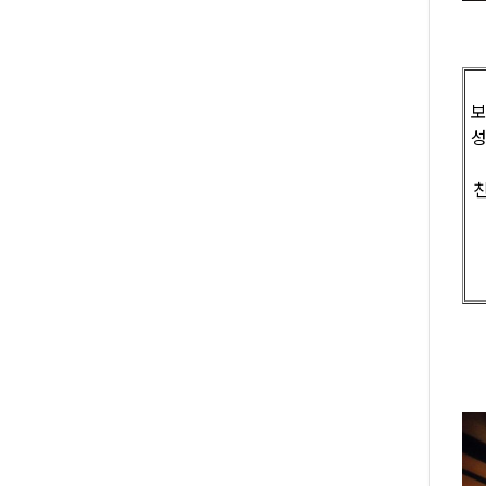
보
성
친