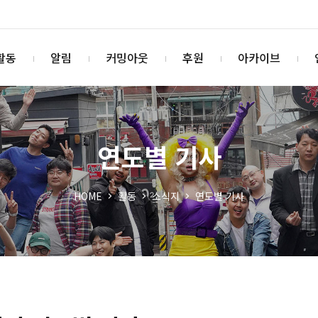
활동
알림
커밍아웃
후원
아카이브
연도별 기사
HOME
활동
소식지
연도별 기사