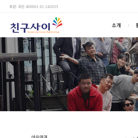
후원: 국민 408801-01-242055
소개
마음연결