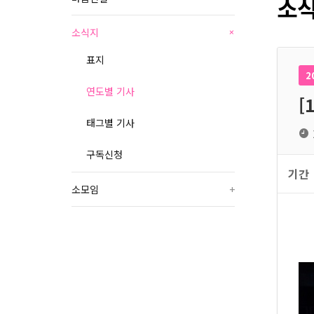
소식
소식지
+
표지
2
연도별 기사
[
태그별 기사
구독신청
기간
소모임
+