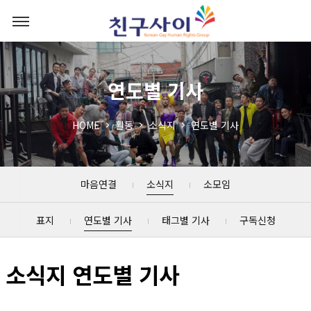
연도별 기사
HOME
활동
소식지
연도별 기사
마음연결
소식지
소모임
표지
연도별 기사
태그별 기사
구독신청
소식지 연도별 기사