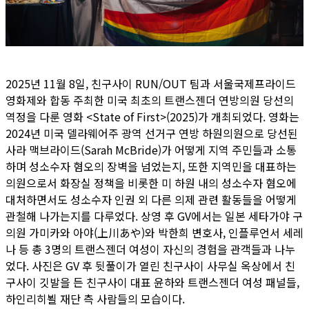
2025년 11월 8일, 친구사이 RUN/OUT 팀과 서울국제프라이드
영화제와 합동 주최한 미국 최초의 트랜스젠더 연방의원 당선의
역정을 다룬 영화 <State of First>(2025)가 개최되었다. 영화는
2024년 미국 델라웨어주 광역 선거구 연방 하원의원​으로 당선된
사라 맥브라이드(Sarah McBride)가 어떻게 지역 주민들과 소통
하며 성소수자 혐오의 장벽을 넘었는지, 또한 지역민을 대표하는
의원으로서 화장실 정책을 비롯한 미 하원 내의 성소수자 혐오에
대처하면서도 성소수자 인권 외 다른 의제 관련 활동들을 어떻게
관철해 나가는지를 다루었다. 상영 후 GV에서는 일본 세타가야 구
의원 가미카와 아야(上川あや)와 박한희 변호사, 인플루언서 세레
나 등 총 3명의 트랜스젠더 여성이 자신의 경험을 관객들과 나누
었다. 사진은 GV 후 뒷풀이가 열린 친구사이 사무실 옥상에서 친
구사이 깃발을 든 친구사이 대표 윤하와 트랜스젠더 여성 패널들,
하인리히뵐 재단 측 사람들의 모습이다.