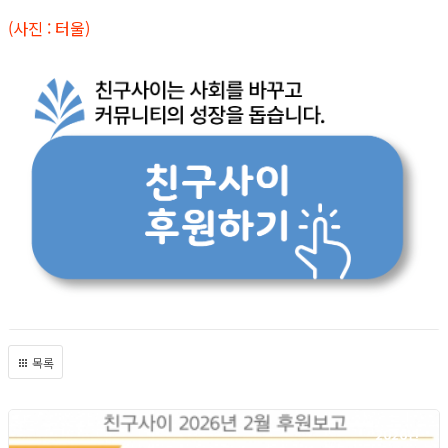
(사진 : 터울)
목록
2026년