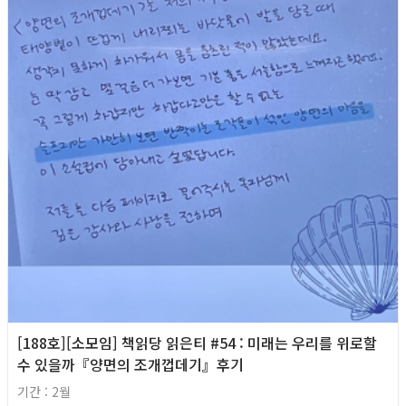
[188호][소모임] 책읽당 읽은티 #54 : 미래는 우리를 위로할
수 있을까『양면의 조개껍데기』후기
기간 : 2월