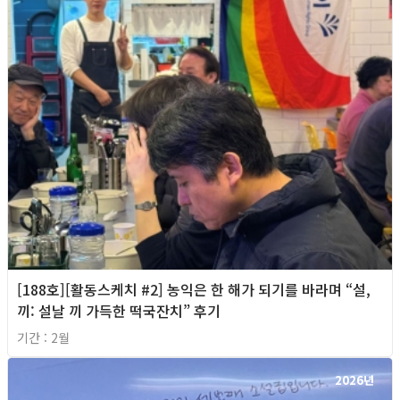
[188호][활동스케치 #2] 농익은 한 해가 되기를 바라며 “설,
끼: 설날 끼 가득한 떡국잔치” 후기
기간 : 2월
2026년