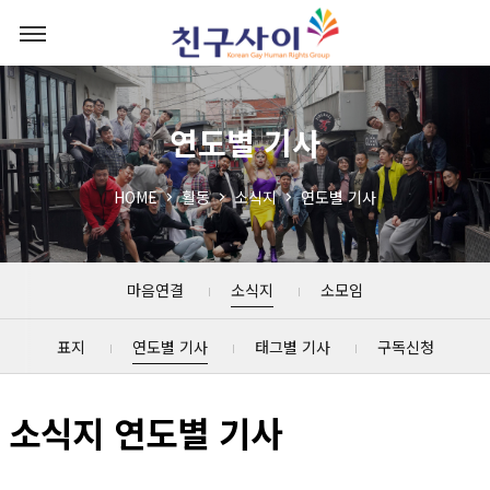
연도별 기사
HOME
활동
소식지
연도별 기사
마음연결
소식지
소모임
표지
연도별 기사
태그별 기사
구독신청
소식지 연도별 기사