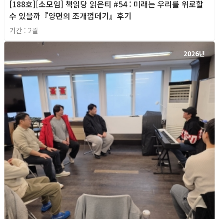
[188호][소모임] 책읽당 읽은티 #54 : 미래는 우리를 위로할
수 있을까『양면의 조개껍데기』후기
기간 : 2월
2026년