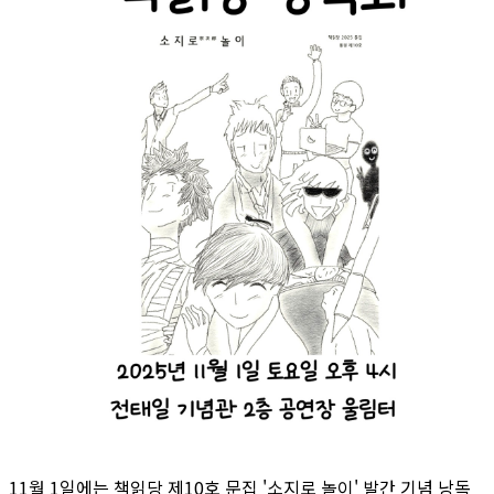
11월 1일에는 책읽당 제10호 문집 '소지로 놀이' 발간 기념 낭독