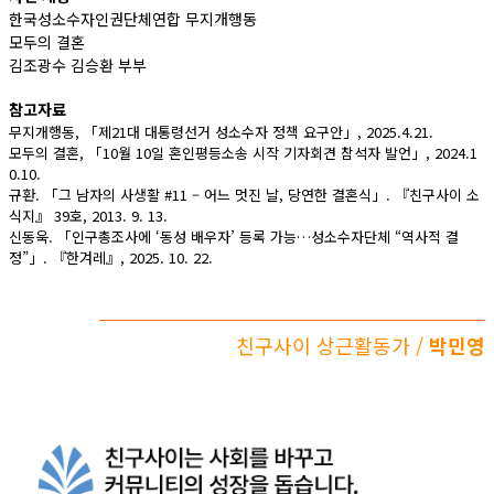
한국성소수자인권단체연합 무지개행동
모두의 결혼
김조광수 김승환 부부
참고자료
무지개행동, 「제21대 대통령선거 성소수자 정책 요구안」, 2025.4.21.
모두의 결혼, 「10월 10일 혼인평등소송 시작 기자회견 참석자 발언」, 2024.1
0.10.
규환. 「그 남자의 사생활 #11 – 어느 멋진 날, 당연한 결혼식」. 『친구사이 소
식지』 39호, 2013. 9. 13.
신동욱. 「인구총조사에 ‘동성 배우자’ 등록 가능…성소수자단체 “역사적 결
정”」. 『한겨레』, 2025. 10. 22.
친구사이 상근활동가 /
박민영