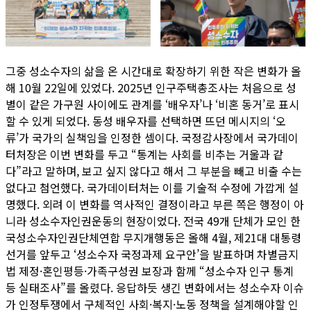
그중 성소수자의 삶을 온 시간대로 확장하기 위한 작은 변화가 올
해 10월 22일에 있었다. 2025년 인구주택총조사는 처음으로 성
별이 같은 가구원 사이에도 관계를 ‘배우자’나 ‘비혼 동거’로 표시
할 수 있게 되었다. 동성 배우자를 선택하면 뜨던 메시지의 ‘오
류’가 국가의 실책임을 인정한 셈이다. 국정감사장에서 국가데이
터처장은 이번 변화를 두고 “통계는 사회를 비추는 거울과 같
다”라고 말하며, 보고 싶지 않다고 해서 그 부분을 빼고 비출 수는
없다고 첨언했다. 국가데이터처는 이를 기술적 수정에 가깝게 설
명했다. 외려 이 변화를 역사적인 결정이라고 부른 쪽은 행정이 아
니라 성소수자인권운동의 현장이었다. 전국 49개 단체가 모인 한
국성소수자인권단체연합 무지개행동은 올해 4월, 제21대 대통령
선거를 앞두고 ‘성소수자 국정과제 요구안’을 발표하며 차별금지
법 제정·혼인평등·가족구성권 보장과 함께 “성소수자 인구 통계
등 실태조사”를 올렸다. 응답하듯 생긴 변화에서는 성소수자 이슈
가 인정투쟁에서 구체적인 사회·복지·노동 정책을 설계해야할 인