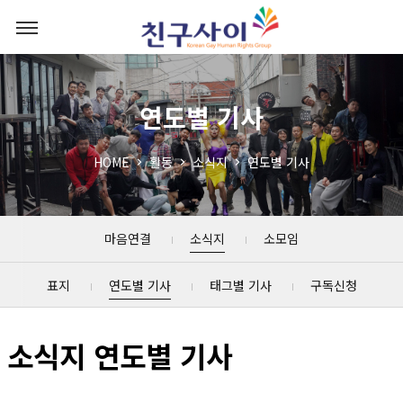
연도별 기사
HOME
활동
소식지
연도별 기사
마음연결
소식지
소모임
표지
연도별 기사
태그별 기사
구독신청
소식지 연도별 기사