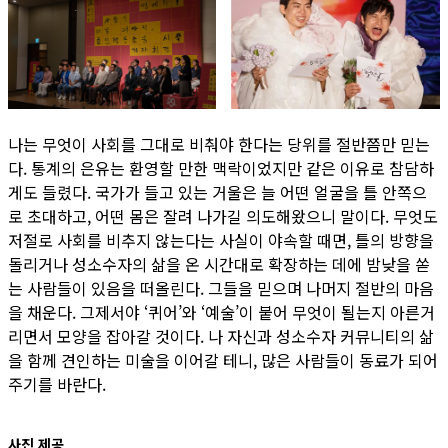
나는 무엇이 사회를 그대로 비춰야 한다는 당위를 절반쯤만 믿는
다. 통계의 은유는 환영할 만한 맥락이었지만 같은 이유로 참담하
게도 들렸다. 국가가 들고 있는 거울은 늘 어떤 얼굴을 틀 안쪽으
로 초대하고, 어떤 몸은 잘려 나가길 의도해왔으니 말이다. 무엇도
저절로 사회를 비추지 않는다는 사실이 야속할 때면, 틀의 방향을
돌리거나 성소수자의 삶을 온 시간대로 확장하는 데에 밤낮을 쏟
는 사람들이 있음을 떠올린다. 그들을 믿으며 나머지 절반의 마음
을 채운다. 그제서야 ‘퀴어’와 ‘예술’이 붙어 무엇이 될는지 아른거
리면서 모양을 잡아갈 것이다. 나 자신과 성소수자 커뮤니티의 삶
을 함께 견인하는 미술을 이어갈 테니, 많은 사람들이 동료가 되어
주기를 바란다.
사진 제공