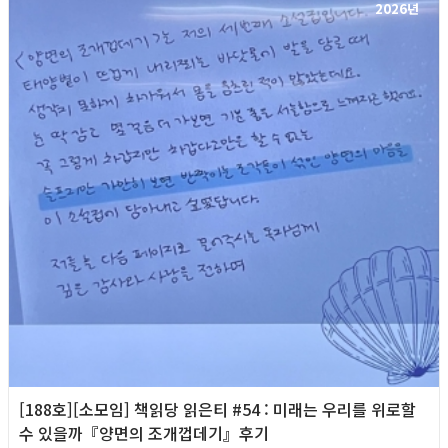
2026년
[188호][소모임] 책읽당 읽은티 #54 : 미래는 우리를 위로할
수 있을까『양면의 조개껍데기』후기