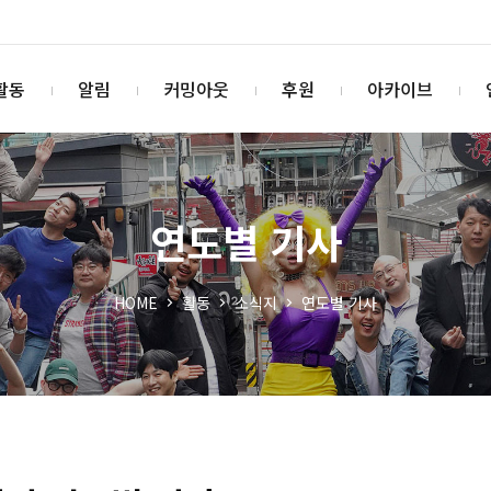
활동
알림
커밍아웃
후원
아카이브
연도별 기사
HOME
활동
소식지
연도별 기사