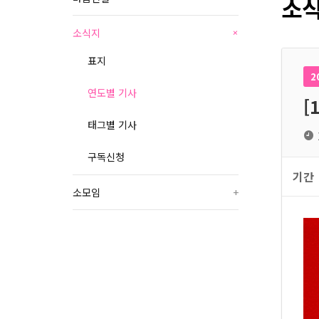
소식
소식지
+
표지
2
연도별 기사
[
태그별 기사
구독신청
기간
소모임
+