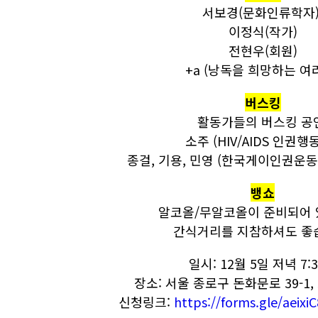
서보경(문화인류학자
이정식(작가)
전현우(회원)
+a (낭독을 희망하는 여
버스킹
활동가들의 버스킹 공
소주 (HIV/AIDS 인권행동
종걸, 기용, 민영 (한국게이인권운
뱅쇼
알코올/무알코올이 준비되어 
간식거리를 지참하셔도 좋
일시: 12월 5일 저녁 7:3
장소: 서울 종로구 돈화문로 39-1
신청링크:
https://forms.gle/aei