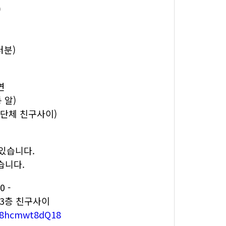
)
러분)
연
 알)
동단체 친구사이)
있습니다.
습니다.
0 -
, 3층 친구사이
xiC8hcmwt8dQ18