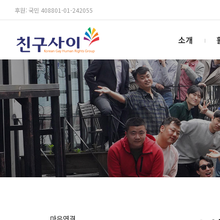
후원: 국민 408801-01-242055
소개
마음연결