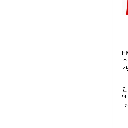
H
수
4
인
인