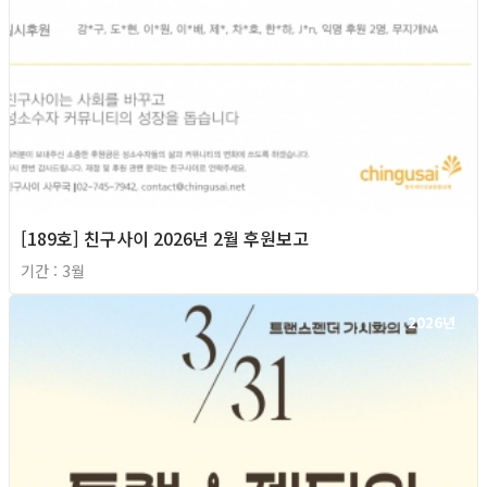
[189호] 친구사이 2026년 2월 후원보고
기간 : 3월
2026년