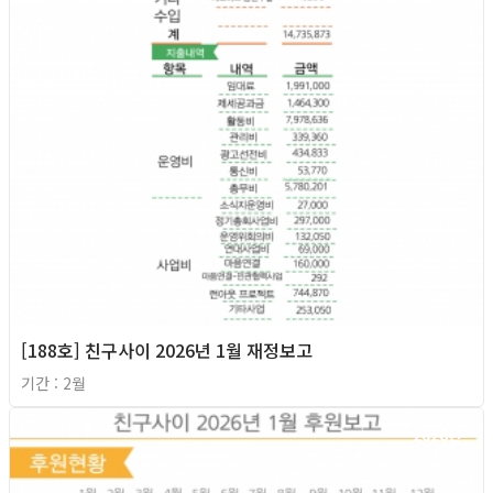
[188호] 친구사이 2026년 1월 재정보고
기간 : 2월
2026년