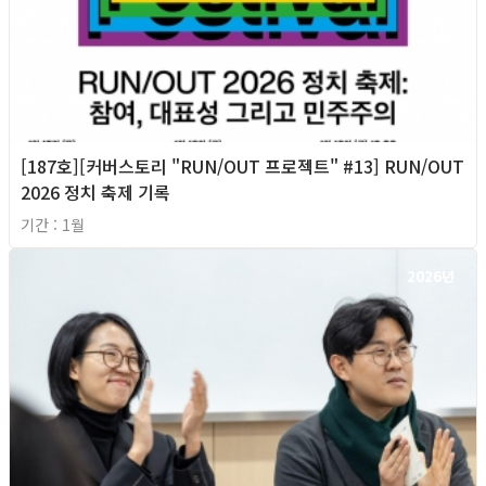
[187호][커버스토리 "RUN/OUT 프로젝트" #13] RUN/OUT
2026 정치 축제 기록
기간 : 1월
2026년