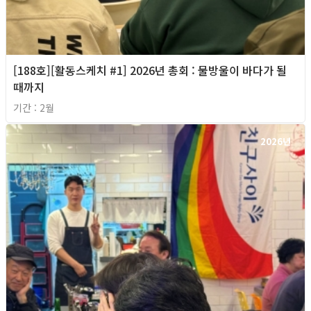
[188호][활동스케치 #1] 2026년 총회 : 물방울이 바다가 될
때까지
기간 : 2월
2026년