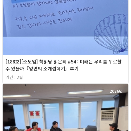
[188호][소모임] 책읽당 읽은티 #54 : 미래는 우리를 위로할
수 있을까『양면의 조개껍데기』후기
기간 : 2월
2026년