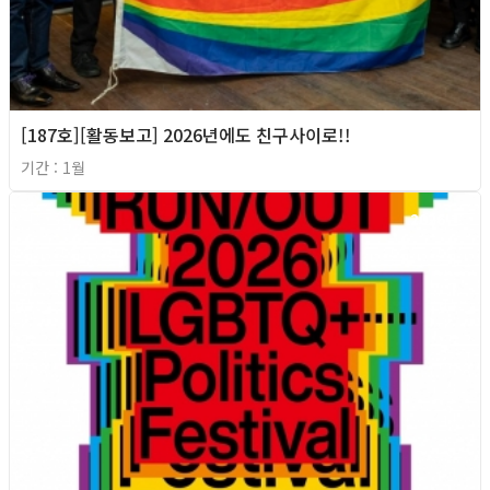
[187호][활동보고] 2026년에도 친구사이로!!
기간 : 1월
2026년