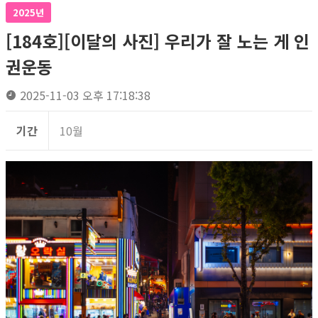
2025년
[184호][이달의 사진] 우리가 잘 노는 게 인
권운동
2025-11-03 오후 17:18:38
기간
10월