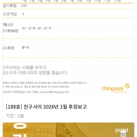
[188호] 친구사이 2026년 1월 후원보고
기간 : 2월
2026년