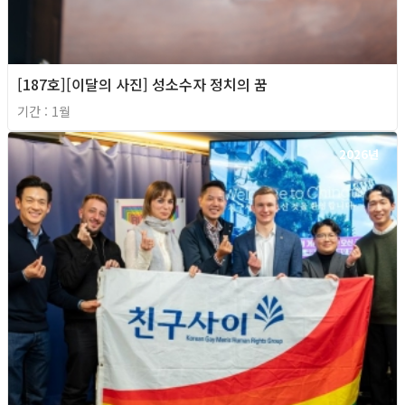
[187호][이달의 사진] 성소수자 정치의 꿈
기간 : 1월
2026년