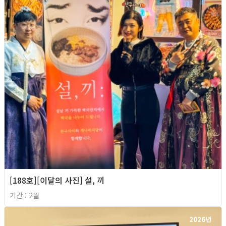
[188호][이달의 사진] 설, 끼
기간 : 2월
2026년