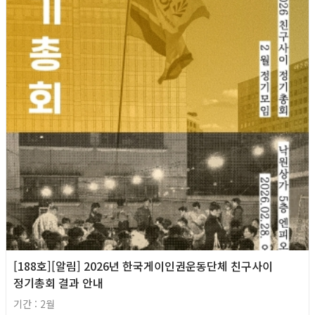
[188호][알림] 2026년 한국게이인권운동단체 친구사이
정기총회 결과 안내
기간 : 2월