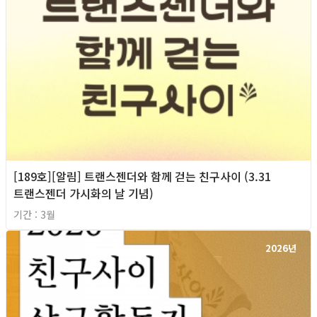
[189호][알림] 트랜스젠더와 함께 걷는 친구사이 (3.31
트랜스젠더 가시화의 날 기념)
기간 : 3월
2026년