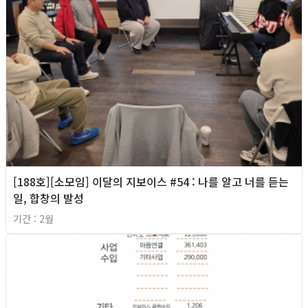
[188호][소모임] 이달의 지보이스 #54 : 나를 알고 너를 듣는
일, 합창의 발성
기간 : 2월
2026년