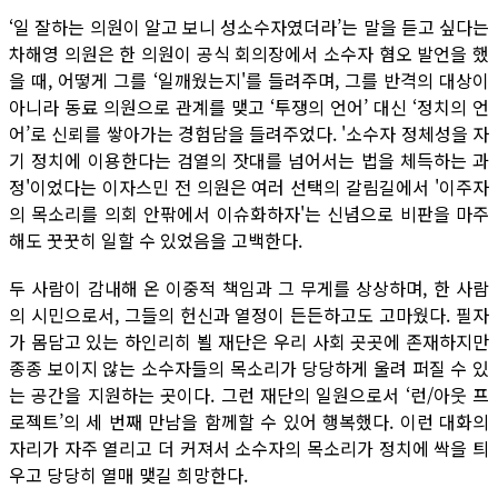
‘일 잘하는 의원이 알고 보니 성소수자였더라’는 말을 듣고 싶다는
차해영 의원은 한 의원이 공식 회의장에서 소수자 혐오 발언을 했
을 때, 어떻게 그를 ‘일깨웠는지'를 들려주며, 그를 반격의 대상이
아니라 동료 의원으로 관계를 맺고 ‘투쟁의 언어’ 대신 ‘정치의 언
어’로 신뢰를 쌓아가는 경험담을 들려주었다. '소수자 정체성을 자
기 정치에 이용한다는 검열의 잣대를 넘어서는 법을 체득하는 과
정'이었다는 이자스민 전 의원은 여러 선택의 갈림길에서 '이주자
의 목소리를 의회 안팎에서 이슈화하자'는 신념으로 비판을 마주
해도 꿋꿋히 일할 수 있었음을 고백한다.
두 사람이 감내해 온 이중적 책임과 그 무게를 상상하며, 한 사람
의 시민으로서, 그들의 헌신과 열정이 든든하고도 고마웠다. 필자
가 몸담고 있는 하인리히 뵐 재단은 우리 사회 곳곳에 존재하지만
종종 보이지 않는 소수자들의 목소리가 당당하게 울려 퍼질 수 있
는 공간을 지원하는 곳이다. 그런 재단의 일원으로서 ‘런/아웃 프
로젝트’의 세 번째 만남을 함께할 수 있어 행복했다. 이런 대화의
자리가 자주 열리고 더 커져서 소수자의 목소리가 정치에 싹을 틔
우고 당당히 열매 맺길 희망한다.