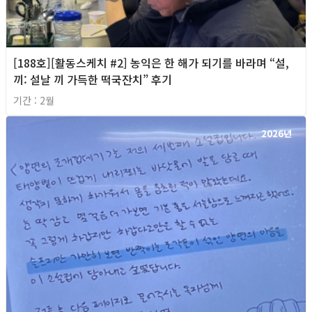
[188호][활동스케치 #2] 농익은 한 해가 되기를 바라며 “설,
끼: 설날 끼 가득한 떡국잔치” 후기
기간 : 2월
2026년