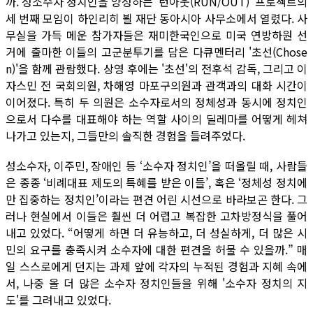
까. 성소수자 정치인을 양성하는 ‘런아웃(RUN/OUT)’ 프로젝트의
세 번째 모임이 하인리히 뵐 재단 동아시아 사무소에서 열렸다. 사
무실을 가득 메운 참가자들은 재미한국인으로 미국 연방하원 선
거에 출마한 이들의 고군분투기를 담은 다큐멘터리 '초선(Chose
n)'을 함께 관람했다. 상영 후에는 '초선'의 전후석 감독, 그리고 이
자스민 전 국회의원, 차해영 마포구의원과 관객과의 대화 시간이
이어졌다. 특히 두 의원은 소수자로서의 정체성과 동시에 정치인
으로서 다수를 대표해야 하는 역할 사이의 딜레마를 어떻게 헤쳐
나가고 있는지, 그들만의 솔직한 경험을 들려주었다.
성소수자, 이주민, 장애인 등 ‘소수자 정치인’을 떠올릴 때, 사람들
은 종종 ‘비례대표 제도의 특혜를 받은 이들’, 혹은 ‘정체성 정치에
만 집중하는 정치인’이라는 편견 어린 시선으로 바라보곤 한다. 그
러나 현실에서 이들은 훨씬 더 어렵고 복잡한 고차방정식을 풀어
내고 있었다. “어떻게 하면 더 유능하고, 더 성실하게, 더 많은 시
민의 요구를 충족시켜 소수자에 대한 편견을 허물 수 있을까.” 매
일 스스로에게 던지는 과제 앞에 각자의 누적된 경험과 지혜 속에
서, 나중 올 더 많은 소수자 정치인들을 위해 '소수자 정치의 지
도'를 그려내고 있었다.