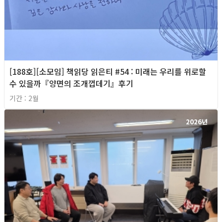
[188호][소모임] 책읽당 읽은티 #54 : 미래는 우리를 위로할
수 있을까『양면의 조개껍데기』후기
기간 : 2월
2026년