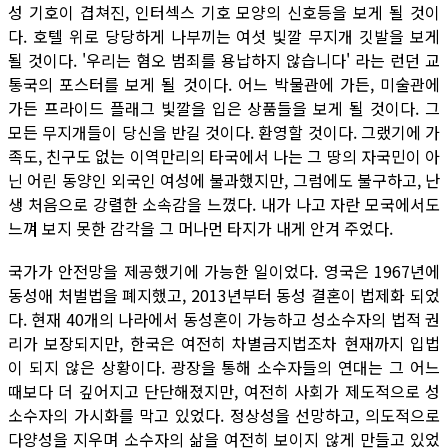
성 기호이 겹쳐진, 인터섹스 기호 모양의 신호등을 보게 될 것이
다. 호텔 위로 당당하게 나부끼는 여섯 빛깔 무지개 깃발을 보게
될 것이다. '우리는 혐오 범죄를 용납하지 않습니다' 라는 런던 교
통국의 포스터를 보게 될 것이다. 어느 박물관에 가든, 미술관에
가든 프라이드 플래그 빛깔을 입은 상품들을 보게 될 것이다. 그
모든 무지개들이 당신을 반길 것이다. 환영할 것이다. 그랬기에 가
족도, 친구도 없는 이역만리의 타국에서 나는 그 땅의 자국민이 아
닌 어린 동양인 외국인 여성에 불과했지만, 그럼에도 불구하고, 난
생 처음으로 강렬한 소속감을 느꼈다. 내가 나고 자란 모국에서도
느껴 보지 못한 감각을 그 머나먼 타지가 내게 안겨 주었다.
국가가 안전망을 제공했기에 가능한 일이었다. 영국은 1967년에
동성애 처벌법을 폐지했고, 2013년부터 동성 결혼이 법제화 되었
다. 현재 40개의 나라에서 동성혼이 가능하고 성소수자의 법적 권
리가 보장되지만, 한국은 여전히 차별금지법조차 현재까지 입법
이 되지 않은 상황이다. 광장을 통해 소수자들의 연대는 그 어느
때보다 더 깊어지고 단단해졌지만, 여전히 사회가 제도적으로 성
소수자의 가시화를 막고 있었다. 정상성을 선망하고, 의도적으로
다양성을 지우며 소수자의 삶을 여전히 보이지 않게 만들고 있었