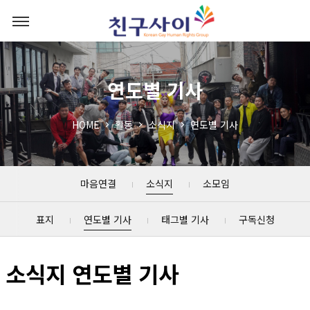
연도별 기사
HOME
활동
소식지
연도별 기사
마음연결
소식지
소모임
표지
연도별 기사
태그별 기사
구독신청
소식지 연도별 기사