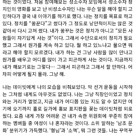
하는 것이었다. 처음 참여해보는 성소수자 모임에서 성소수자 정
치인의 영화를 보고 난 비성소수자인 나는 무슨 말을 해야 할지 고
민하다가 결국 내 이야기를 하기로 했다. 나는 정치를 목표로 하고
있다. 정치를 “꿈꾼다”고 썼다가 그 정도로 낭만적이지는 않은 것
같아서 다시 고쳐 썼다. 내가 꿈꾸는 것은 정치가 아니고 “모든 사
람들이 자기답게 사는 것”이다. 그래서 수단으로서의 정치가 필요
했고 그래서 뭔가를 계속 하고 있다. 뭘 하고 있느냐고 물으면 뭐
라고 해야 할지 모르겠다. 내가 하는 건 그냥 사람을 많이 만나고
뭔가를 배우고 어디를 많이 가고 피곤하게 사는 것이다. 지금까지
내가 해보기로는 그렇다… 그래서 피곤하고 그래서 할 만하다. 어
차피 어떻게 될지 몰라. 그냥 해.
나는 데이빗에게 나의 모습을 비춰보았다. 막 선거 운동을 시작하
는 그처럼 내게도 아무것도 없었다. 나는 그냥 직장인이었고 정치
와는 거리가 멀었고, 지금 내가 어디쯤 있는 지도 알 수 없지만 여
기에 오기까지 홀로 길가에 홍보 표지판을 꽂는 데이빗처럼 외로
웠다. 요즘 내게 가장 어려운 건 내가 속한 위원회에 꾸준히 참여
하는 멤버들 중 여성이 나 혼자라는 것이다. 소위 말하는 ‘남초 문
화’ 분위기가 가득했다. ‘형님’과 ‘소맥’, 뭐 그런 것들. 나는 꾸역꾸