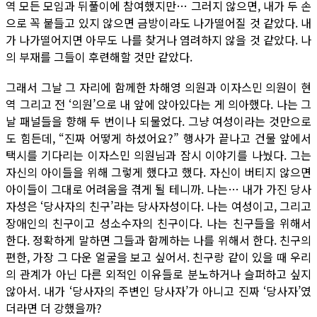
역 모든 모임과 뒤풀이에 참여했지만… 그러지 않으면, 내가 두 손
으로 꼭 붙들고 있지 않으면 금방이라도 나가떨어질 것 같았다. 내
가 나가떨어지면 아무도 나를 찾거나 염려하지 않을 것 같았다. 나
의 부재를 그들이 후련해할 것만 같았다.
그래서 그날 그 자리에 함께한 차해영 의원과 이자스민 의원이 현
역 그리고 전 ‘의원’으로 내 앞에 앉아있다는 게 의아했다. 나는 그
날 패널들을 향해 두 번이나 되물었다. 그냥 여성이라는 것만으로
도 힘든데, “진짜 어떻게 하셨어요?” 행사가 끝나고 건물 앞에서
택시를 기다리는 이자스민 의원님과 잠시 이야기를 나눴다. 그는
자신의 아이들을 위해 그렇게 했다고 했다. 자신이 버티지 않으면
아이들이 그대로 어려움을 겪게 될 테니까. 나는… 내가 가진 당사
자성은 ‘당사자의 친구’라는 당사자성이다. 나는 여성이고, 그리고
장애인의 친구이고 성소수자의 친구이다. 나는 친구들을 위해서
한다. 정확하게 말하면 그들과 함께하는 나를 위해서 한다. 친구의
편한, 가장 그 다운 얼굴을 보고 싶어서. 친구랑 같이 있을 때 우리
의 관계가 아닌 다른 외적인 이유들로 분노하거나 슬퍼하고 싶지
않아서. 내가 ‘당사자의 주변인 당사자’가 아니고 진짜 ‘당사자’였
더라면 더 강했을까?