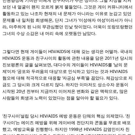
인권향상에 기여한 이에게 친구사이가 주는 상이다. 그날 시상을 지켜
보던 내 얼굴이 왠지 모르게 붉게 물들었다. 그것은 게이 커뮤니티에서
활동하고 있는 나조차 현재의 내 문제가 아니라는 이유로 눈감고 있던
문제를 내 일처럼 희생해온, 단지 그녀가 ‘이성애자 여성’이라서가 아니
라, 마주하게 된 나의 무관심했던 민낯 탓이었다.
더욱이 또랑또랑했던
그녀의 수상 소감은 내 머리 속에 오랫동안 남았다.
그렇다면 현재 게이들이 HIV/AIDS에 대해 갖는 생각은 어떨까. 국내의
HIV/AIDS 운동과 친구사이의 활동에 관한 내용을 담은 2011년 당시의
진보평론의 글을 살펴보면, 대다수의 게이들이 HIV/AIDS를 ‘남의 문
제’이자 ‘공포와 두려움의 대상’으로 인식하고 있다는 것과 HIV/AIDS
혐오에 대해 적극적으로 대응할 ‘자긍심 부족’을 꼽았다. 체감상으로 지
금도 그 당시와 크게 다르지 않다. 하지만 이마저도 성소수자 운동이
시작된 20년 전부터 지금까지 이어져온 변화와 같은 맥락으로, 많은
사람들의 희생과 노력이 있었다는 점을 알아야 할 필요가 있다.
‘친구사이’설립 당시 HIV/AIDS 예방 운동은 단체의 핵심 의제였다. ‘친
구사이’는 에이즈 예방을 위해 게이바에 전단지와 콘돔을 무료로 배포
했고, 예방교육을 진행했다. 하지만 1998년 HIV/AIDS 감염인이자 친