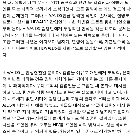
을 때, 질병에 대한 무지로 인해 공포심과 편견 등 감염인과 질병에 낙
인을 찍는 사회적 분위기가 조성되었다. 모든 질병에는 어느 정도의 낙
인이 존재한다. 그러나 HIV/AIDS만큼 강력한 낙인이 존재하는 질병도
드물다. 실제로 HIV/AIDS 감염인에 대한 차별은 그들을 향한 낙인으로
부터 온다.
HIV/AIDS
감염인에게 부정적인 인식을 갖는 태도의 문제는
당사자의 권리를 부정하거나 제한하는 모든 행동으로 흔히 나타난다.
또한 그러한 차별은 여자보다 남자가, 연령이 높을수록, 기혼일수록 높
게 나타나는데 바로 HIV/AIDS를 사회적으로 설명할 수 있는 지점이
다.
HIV/AIDS는 만성질환일 뿐이다. 감염을 이유로 개인에게 도덕적, 윤리
적 비난을 가하는 것은 질병 자체와 분리되어야 하는 또 다른 문제이
며, 비과학적이다. 우리 주의의 감염인들은 고립된 채 혼자서 대처를
하고 있고, 힘겨운 상황 속에서도 회복하는 삶으로 나아가고 있다. 과
거 치료체가 없던 시대에 감염인들의 고통의 결과로 우리는 이제 HIV/
AIDS에 대해서 이해를 높였고, 이들을 대상으로 약물이 실험되어서 현
재 약 20가지의 약물이 개발되었다. 완벽한 약물은 아닐지라도 현재의
치료 약물은 많은 사람들의 희생의 토대로 한 소중한 결과였다. 또한
자신을 포함한 우리 모두는 HIV를 포함한 아직 밝혀지지 않는 바이러
스의 숙주이고, 감염되어 있을 가능성이 있는 존재로 생각해야 하는 게