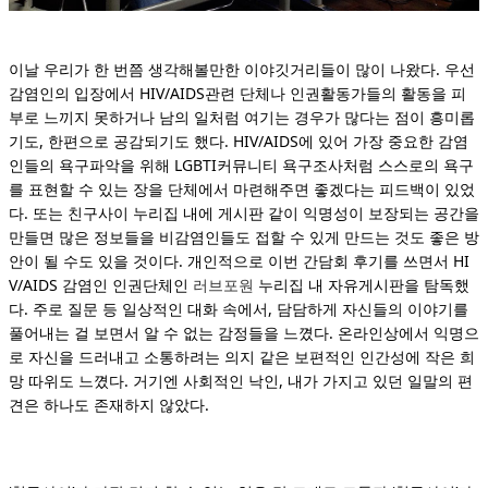
이날 우리가 한 번쯤 생각해볼만한 이야깃거리들이 많이 나왔다. 우선
감염인의 입장에서 HIV/AIDS관련 단체나 인권활동가들의 활동을 피
부로 느끼지 못하거나 남의 일처럼 여기는 경우가 많다는 점이 흥미롭
기도, 한편으로 공감되기도 했다. HIV/AIDS에 있어 가장 중요한 감염
인들의 욕구파악을 위해 LGBTI커뮤니티 욕구조사처럼 스스로의 욕구
를 표현할 수 있는 장을 단체에서 마련해주면 좋겠다는 피드백이 있었
다. 또는 친구사이 누리집 내에 게시판 같이 익명성이 보장되는 공간을
만들면 많은 정보들을 비감염인들도 접할 수 있게 만드는 것도 좋은 방
안이 될 수도 있을 것이다. 개인적으로 이번 간담회 후기를 쓰면서 HI
V/AIDS 감염인 인권단체인
러브포원
누리집 내 자유게시판을 탐독했
다. 주로 질문 등 일상적인 대화 속에서, 담담하게 자신들의 이야기를
풀어내는 걸 보면서 알 수 없는 감정들을 느꼈다. 온라인상에서 익명으
로 자신을 드러내고 소통하려는 의지 같은 보편적인 인간성에 작은 희
망 따위도 느꼈다. 거기엔 사회적인 낙인, 내가 가지고 있던 일말의 편
견은 하나도 존재하지 않았다.