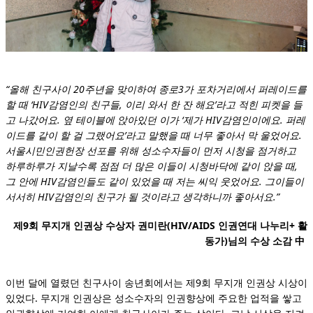
“올해 친구사이 20주년을 맞이하여 종로3가 포차거리에서 퍼레이드를
할 때 ‘HIV감염인의 친구들, 이리 와서 한 잔 해요’라고 적힌 피켓을 들
고 나갔어요. 옆 테이블에 앉아있던 이가 ‘제가 HIV감염인이에요. 퍼레
이드를 같이 할 걸 그랬어요’라고 말했을 때 너무 좋아서 막 울었어요.
서울시민인권헌장 선포를 위해 성소수자들이 먼저 시청을 점거하고
하루하루가 지날수록 점점 더 많은 이들이 시청바닥에 같이 앉을 때,
그 안에 HIV감염인들도 같이 있었을 때 저는 씨익 웃었어요. 그이들이
서서히 HIV감염인의 친구가 될 것이라고 생각하니까 좋아서요.”
제9회 무지개 인권상 수상자 권미란(HIV/AIDS 인권연대 나누리+ 활
동가)님의 수상 소감 中
이번 달에 열렸던 친구사이 송년회에서는 제9회 무지개 인권상 시상이
있었다. 무지개 인권상은 성소수자의 인권향상에 주요한 업적을 쌓고