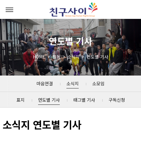
연도별 기사
HOME
활동
소식지
연도별 기사
마음연결
소식지
소모임
표지
연도별 기사
태그별 기사
구독신청
소식지 연도별 기사