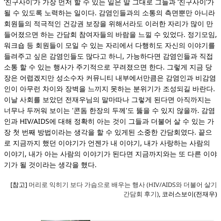
‘친구사이’가 가장 먼저 할 수 있는 일은 말 그대로 그들과 ‘친구사이’가
될 수 있도록 노력하는 일이다. 감염인들과의 소통의 측면뿐만 아니라
회원들의 적극적인 건강권 보장을 위해서라도 이러한 자리가 많이 만
들어졌으면 하는 간담회 참여자들의 바람을 느낄 수 있었다. 정기모임,
워크숍 등 회원들이 모일 수 있는 자리에서 다행히도 자신의 이야기를
들려주고 싶은 감염인들도 많다고 하니, 가능하다면 감염인들과 직접
소통 할 수 있는 행사가 주기적으로 꾸려졌으면 한다. 그렇게 지금 당
장은 어렵겠지만 성소수자 커뮤니티 내부에서만큼은 감염인과 비감염
인이 아무런 차이와 장벽을 느끼지 못하는 분위기가 조성되길 바란다.
이날 사회를 보았던 전재우님의 말마따나 그렇게 된다면 아직까지는
너무나 두꺼워 보이는 '콘돔 한장의 두께'도 뚫을 수 있지 않을까. 감염
인과 HIV/AIDS에 대해 정확히 아는 것이 그들과 더불어 살 수 있는 가
장 첫 번째 방법이라는 생각을 할 수 있게된 소중한 간담회였다. 끝으
로 지금까지 했던 이야기가 언젠가 내 이야기, 내가 사랑하는 사람의
이야기, 내가 아는 사람의 이야기가 된다면 지금까지와는 또 다른 이야
기가 될 것이라는 생각을 했다.
[참고]
머리로 익히기 보다 가슴으로 배우는 행사 (HIV/AIDS와 더불어 살기
간담회 후기)
, 코러스보이(전재우)