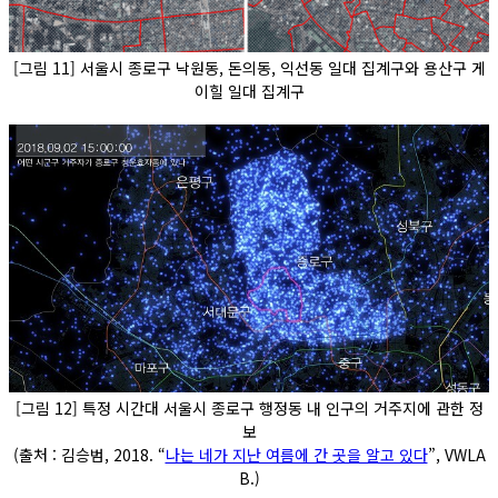
[그림 11] 서울시 종로구 낙원동, 돈의동, 익선동 일대 집계구와 용산구 게
이힐 일대 집계구
[그림 12] 특정 시간대 서울시 종로구 행정동 내 인구의 거주지에 관한 정
보
(출처 : 김승범, 2018. “
나는 네가 지난 여름에 간 곳을 알고 있다
”, VWLA
B.)