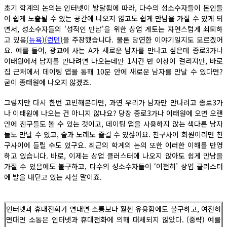
초기 학계의 논의는 인터넷이 발달됨에 따라, 다수의 성소수자들이 본인들
이 쉽게 노출될 수 있는 공간에 나오지 않고도 쉽게 만남을 가질 수 있게 되
면서, 성소수자들의 '성적인 만남'을 위한 상업 게토는 자연스럽게 쇠퇴하
고 있음
(
뉴욕
)(
런던
)
을 주장했습니다. 물론 당연한 이야기일지도 모르겠어
요. 예를 들어, 광교에 사는 A가 새로운 남자를 만나고 싶은데 종로3가나
이태원에서 남자를 만나려면 나오는데만 1시간 반 이상이 걸리지만, 바로
집 근처에서 데이팅 앱을 통해 10분 안에 새로운 남자를 만날 수 있다면?
굳이 종태원에 나오지 않겠죠.
그렇지만 다시 한번 고민해본다면, 과연 우리가 남자만 만나려고 종로3가
나 이태원에 나오는 건 아니지 않나요? 당장 종로3가나 이태원에 오면 오랜
만에 친구들도 볼 수 있는 것이고, 데이팅 앱을 사용하지 않는 색다른 남자
들도 만날 수 있고, 술과 노래도 즐길 수 있잖아요. 친구사이 회원이라면 친
구사이에 들릴 수도 있구요. 최근의 학계의 논의 또한 이러한 이해를 반영
하고 있습니다. 바로, 이제는 상업 클러스터에 나오지 않아도 쉽게 만남을
가질 수 있음에도 불구하고, 다수의 성소수자들이 ‘여전히’ 상업 클러스터
에 발을 내딛고 있는 사실 말이죠.
인터넷과 휴대전화가 면대면 소통보다 훨씬 유용함에도 불구하고, 여전히
면대면 소통은 인터넷과 휴대전화에 의해 대체되지 않았다. (중략) 예를