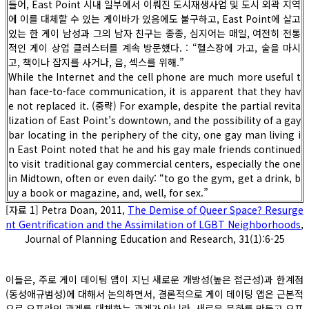
들어, East Point 시내 일부에서 이뤄진 도시재생사업 및 도시 외곽 지역
에 이를 대체할 수 있는 게이바가 있음에도 불구하고, East Point에 살고
있는 한 게이 남성과 그의 남자 친구는 종종, 심지어는 매일, 여전히 전통
적인 게이 상업 클러스터를 계속 방문했다. : “헬스장에 가고, 술을 마시
고, 책이나 잡지를 사거나, 음, 섹스를 위해.”
While the Internet and the cell phone are much more useful t
han face-to-face communication, it is apparent that they hav
e not replaced it. (중략) For example, despite the partial revita
lization of East Point’s downtown, and the possibility of a gay
bar locating in the periphery of the city, one gay man living i
n East Point noted that he and his gay male friends continued
to visit traditional gay commercial centers, especially the one
in Midtown, often or even daily: “to go the gym, get a drink, b
uy a book or magazine, and, well, for sex.”
[자료 1] Petra Doan, 2011,
The Demise of Queer Space? Resurge
nt Gentrification and the Assimilation of LGBT Neighborhoods
,
Journal of Planning Education and Research, 31(1):6-25
이들은, 주로 게이 데이팅 앱이 지닌 새로운 개방성(높은 접근성)과 한계점
(동성애규범성)에 대해서 논의하면서, 결론적으로 게이 데이팅 앱은 근본적
으로 오프라인 관계를 대체하는 관계가 아니라, 새로운 문화를 만들고 오프