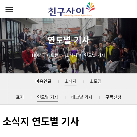
연도별 기사
HOME
활동
소식지
연도별 기사
마음연결
소식지
소모임
표지
연도별 기사
태그별 기사
구독신청
소식지 연도별 기사