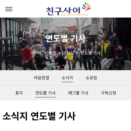
연도별 기사
HOME
활동
소식지
연도별 기사
마음연결
소식지
소모임
표지
연도별 기사
태그별 기사
구독신청
소식지 연도별 기사