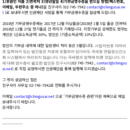
1)후원인 이름 2)연락처 3)생년월일 4)기부금영수증을 받으실 방법(팩스번호,
이메일, 우편주소 중 하나)
을 친구사이 (02-745-7942
contact@chingusai.ne
t
)로 보내주시면 인권재단 사람을 통해 기부금영수증을 발급해 드립니다.
2018년 기부금영수증에는 2017년 12월 미납출금(2018년 1월 5일 출금 건)부터
2018년 12월 27일 정기출금 건 까지가 기재됩니다. 지정기부금 공제한도 범위는
개인은 (근로소득금액) 30%, 법인은 (기준소득금액) 10%입니다.
법인의 기부금 내역에 대한 일반경비 처리 등은 5월입니다.
사업자번호 10자리
로 입력되어 있는 법인등은 자료에 포함되어 있더라도 국세청 연말정산간소
화 시스템에서 처리되지 않습니다. 이는 국세청의 정책에 따른 것입니다. 이
02-745-7942 ,
contact@chingus
에 대해 영수증이 필요한 법인은 친구사이(
ai.net
) 로 직접 요청하시면 인권재단을 통해 발행해 드리겠습니다.
그 밖의 궁금하신 점은
친구사이 사무실 02-745-7942로 전화를 주시거나
이메일
contact@chingusai.net
으로 '기부금영수증 관련'이란 제목으로 메일
보내주시기 바랍니다.
감사합니다.
--------------------------------------------------------------------------------------
--------------