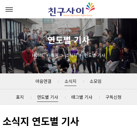
연도별 기사
HOME
활동
소식지
연도별 기사
마음연결
소식지
소모임
표지
연도별 기사
태그별 기사
구독신청
소식지 연도별 기사