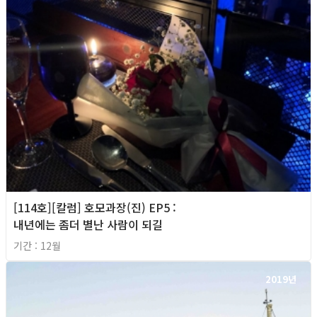
[114호][칼럼] 호모과장(진) EP5 :
내년에는 좀더 별난 사람이 되길
기간 : 12월
2019년