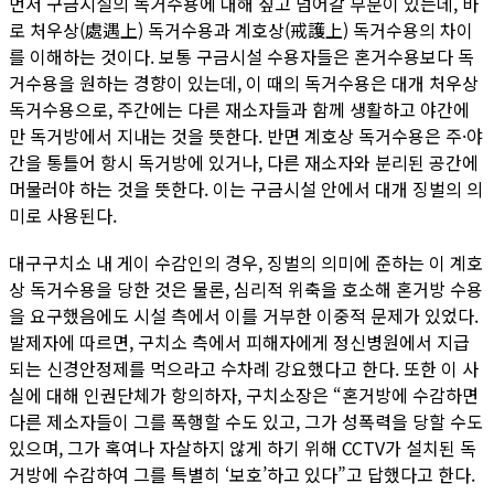
먼저 구금시설의 독거수용에 대해 짚고 넘어갈 부분이 있는데, 바
로 처우상(處遇上) 독거수용과 계호상(戒護上) 독거수용의 차이
를 이해하는 것이다. 보통 구금시설 수용자들은 혼거수용보다 독
거수용을 원하는 경향이 있는데, 이 때의 독거수용은 대개 처우상
독거수용으로, 주간에는 다른 재소자들과 함께 생활하고 야간에
만 독거방에서 지내는 것을 뜻한다. 반면 계호상 독거수용은 주·야
간을 통틀어 항시 독거방에 있거나, 다른 재소자와 분리된 공간에
머물러야 하는 것을 뜻한다. 이는 구금시설 안에서 대개 징벌의 의
미로 사용된다.
대구구치소 내 게이 수감인의 경우, 징벌의 의미에 준하는 이 계호
상 독거수용을 당한 것은 물론, 심리적 위축을 호소해 혼거방 수용
을 요구했음에도 시설 측에서 이를 거부한 이중적 문제가 있었다.
발제자에 따르면, 구치소 측에서 피해자에게 정신병원에서 지급
되는 신경안정제를 먹으라고 수차례 강요했다고 한다. 또한 이 사
실에 대해 인권단체가 항의하자, 구치소장은 “혼거방에 수감하면
다른 제소자들이 그를 폭행할 수도 있고, 그가 성폭력을 당할 수도
있으며, 그가 혹여나 자살하지 않게 하기 위해 CCTV가 설치된 독
거방에 수감하여 그를 특별히 ‘보호’하고 있다”고 답했다고 한다.