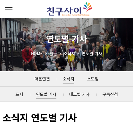
연도별 기사
HOME
활동
소식지
연도별 기사
마음연결
소식지
소모임
표지
연도별 기사
태그별 기사
구독신청
소식지 연도별 기사