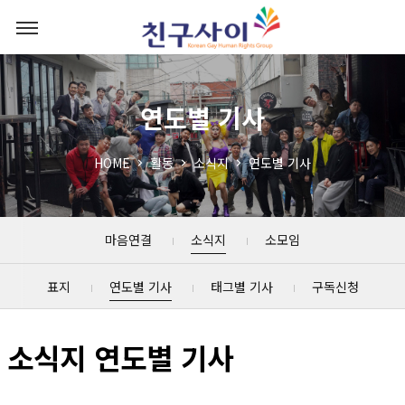
연도별 기사
HOME
활동
소식지
연도별 기사
마음연결
소식지
소모임
표지
연도별 기사
태그별 기사
구독신청
소식지 연도별 기사