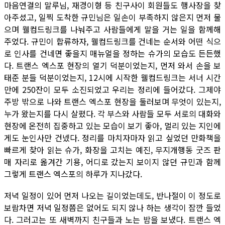
마음연결의 말루님, 재경이형 등 친구사이 회원들도 행사장을 찾
아주셨고, 일찍 도착한 규민님은 일손이 부족하지 않은지 먼저 물
으며 웰컴드링크를 나눠주고 사람들에게 말을 거는 일을 함께해
주었다. 규민이 합류하자, 웰컴드링크를 건네는 순서와 어떤 식으
로 인사를 건네면 좋을지 매뉴얼을 정하는 슈가의 모습도 든든했
다. 트랜스 엑스포 현장의 열기 덕분이었는지, 먼저 와서 손을 보
태준 분들 덕분이었는지, 12시에 시작한 웰컴드링크는 서너 시간
만에 250잔이 모두 소진되었고 우리는 정리에 들어갔다. 그제야
주방 밖으로 나와 트랜스 엑스포 현장을 둘러보며 무엇이 있는지,
누가 왔는지를 다시 살폈다. 각 부스와 사람들 모두 서로의 대화와
현장에 온전히 집중하고 있는 모습이 보기 좋아, 멀리 있는 지인에
게도 눈인사만 건넸다. 정리를 마치자마자 읽고 싶었던 만화책을
빠르게 찾아 읽는 슈가, 화장을 고치는 예진, 무지개행동 굿즈 판
매 자리로 옮겨간 기용, 어디로 갔는지 보이지 않던 규민과 함께
그렇게 트랜스 엑스포의 하루가 지나갔다.
저녁 일정이 있어 먼저 나오는 길이었는데도, 반나절이 이 정도로
보람차면 저녁 일정쯤은 없어도 되지 않나 하는 생각이 잠깐 들었
다. 그러고는 또 새벽까지 친구들과 노는 밤을 보냈다. 트랜스 엑