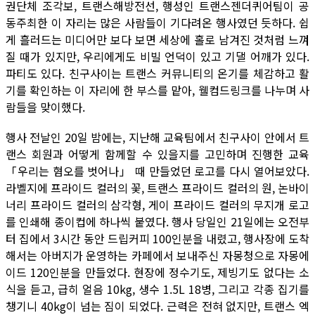
권단체 조각보, 트랜스해방전선, 행성인 트랜스젠더퀴어팀이 공
동주최한 이 자리는 많은 사람들이 기다려온 행사였던 듯하다. 쉽
게 흘러드는 미디어만 보다 보면 세상에 홀로 남겨진 것처럼 느껴
질 때가 있지만, 우리에게도 비빌 언덕이 있고 기댈 어깨가 있다.
파티도 있다. 친구사이는 트랜스 커뮤니티의 온기를 체감하고 활
기를 확인하는 이 자리에 한 부스를 맡아, 웰컴드링크를 나누며 사
람들을 맞이했다.
행사 전날인 20일 밤에는, 지난해 교육팀에서 친구사이 안에서 트
랜스 회원과 어떻게 함께할 수 있을지를 고민하며 진행한 교육
「우리는 혐오를 벗어나」 때 만들었던 로고를 다시 열어보았다.
라벨지에 프라이드 컬러의 꽃, 트랜스 프라이드 컬러의 원, 논바이
너리 프라이드 컬러의 삼각형, 게이 프라이드 컬러의 무지개 로고
를 인쇄해 종이컵에 하나씩 붙였다. 행사 당일인 21일에는 오전부
터 집에서 3시간 동안 드립커피 100인분을 내렸고, 행사장에 도착
해서는 아버지가 운영하는 카페에서 보내주신 자몽청으로 자몽에
이드 120인분을 만들었다. 현장에 정수기도, 제빙기도 없다는 소
식을 듣고, 급히 얼음 10kg, 생수 1.5L 18병, 그리고 각종 집기를
챙기니 40kg이 넘는 짐이 되었다. 근력은 전혀 없지만, 트랜스 엑