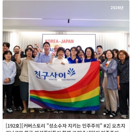
2026년
[192호][커버스토리 "성소수자 지키는 민주주의" #2] 오츠지