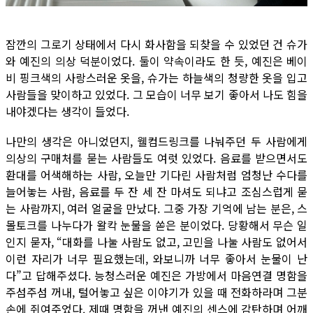
잠깐의 그로기 상태에서 다시 화사함을 되찾을 수 있었던 건 슈가
와 예진의 의상 덕분이었다. 둘이 약속이라도 한 듯, 예진은 베이
비 핑크색의 사랑스러운 옷을, 슈가는 하늘색의 청량한 옷을 입고
사람들을 맞이하고 있었다. 그 모습이 너무 보기 좋아서 나도 힘을
내야겠다는 생각이 들었다.
나만의 생각은 아니었던지, 웰컴드링크를 나눠주던 두 사람에게
의상의 구매처를 묻는 사람들도 여럿 있었다. 음료를 받으면서도
환대를 어색해하는 사람, 오늘만 기다린 사람처럼 엄청난 수다를
늘어놓는 사람, 음료를 두 잔 세 잔 마셔도 되냐고 조심스럽게 묻
는 사람까지, 여러 얼굴을 만났다. 그중 가장 기억에 남는 분은, 스
몰토크를 나누다가 왈칵 눈물을 쏟은 분이었다. 당황해서 무슨 일
인지 묻자, “대화를 나눌 사람도 없고, 고민을 나눌 사람도 없어서
이런 자리가 너무 필요했는데, 와보니까 너무 좋아서 눈물이 난
다”고 답해주셨다. 능청스러운 예진은 가방에서 마음연결 명함을
주섬주섬 꺼내, 털어놓고 싶은 이야기가 있을 때 전화하라며 그분
손에 쥐여주었다. 제때 명함을 꺼낸 예진의 센스에 감탄하며 어깨