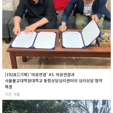
[192호][기획] '마음연결' #5. 마음연결과
서울불교대학원대학교 통합상담심리센터의 심리상담 협약
체결
기간 : 6월
2026년