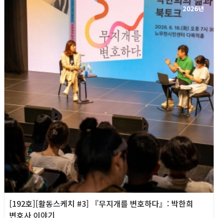
2026년
[192호][활동스케치 #3] 『무지개를 변호하다』: 박한희
변호사 이야기