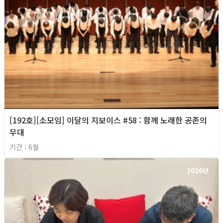
[192호][소모임] 이달의 지보이스 #58 : 함께 노래한 공존의
무대
기간 : 6월
2026년