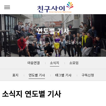
연도별 기사
HOME
활동
소식지
연도별 기사
마음연결
소식지
소모임
표지
연도별 기사
태그별 기사
구독신청
소식지 연도별 기사