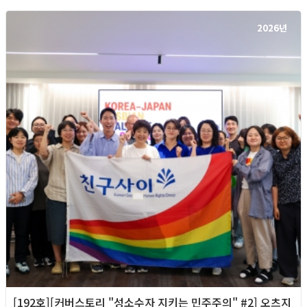
2026년
[192호][커버스토리 "성소수자 지키는 민주주의" #2] 오츠지