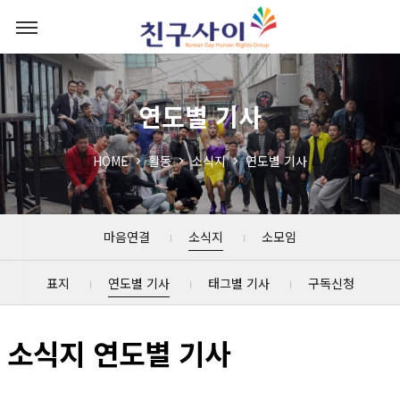
연도별 기사
HOME
활동
소식지
연도별 기사
마음연결
소식지
소모임
표지
연도별 기사
태그별 기사
구독신청
소식지 연도별 기사