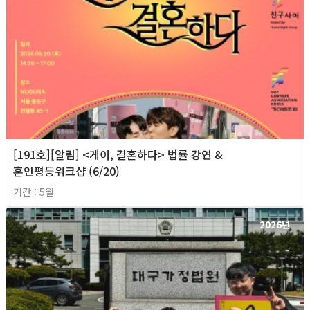
[191호][알림] <게이, 결혼하다> 법률 강연 &
혼인평등워크샵 (6/20)
기간 : 5월
2026년