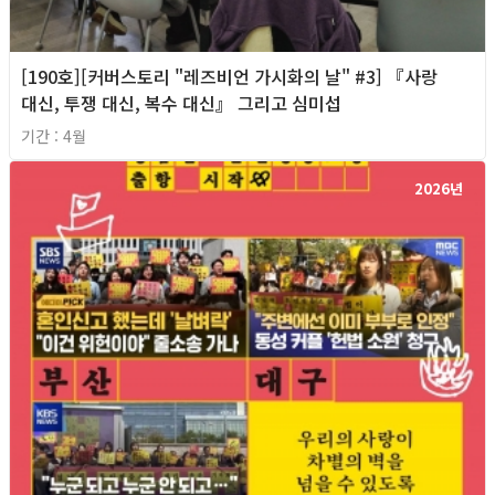
[190호][커버스토리 "레즈비언 가시화의 날" #3] 『사랑
대신, 투쟁 대신, 복수 대신』 그리고 심미섭
기간 : 4월
2026년