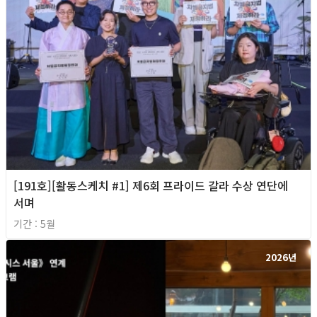
[191호][활동스케치 #1] 제6회 프라이드 갈라 수상 연단에
서며
기간 : 5월
2026년