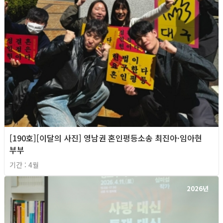
[190호][이달의 사진] 영남권 혼인평등소송 최진아·임아현
부부
기간 : 4월
2026년