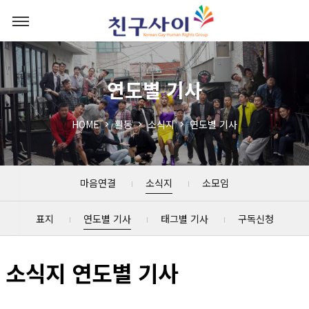
연도별 기사
HOME
활동
소식지
연도별 기사
마음연결
소식지
소모임
표지
연도별 기사
태그별 기사
구독신청
소식지 연도별 기사