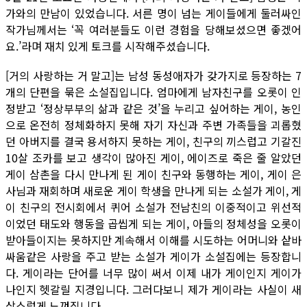
가와의 만남이 있었습니다. 서른 명이 넘는 게이들에게 둘러싸인
작가님께서는 ‘꼭 여러분들도 이런 경험을 당해보셨으면 좋겠어
요.’라며 재치 있게 토크를 시작해주셨습니다.
[거의 사랑하는 거 말고]는 남성 동성애자가 갖가지로 등장하는 7
개의 단편을 묶은 소설집입니다. 엄마에게 남자친구를 오롯이 인
정받고 ‘정상부부의 삶과 같은 것’을 누리고 싶어하는 게이, 농인
으로 온전히 정체화하지 못해 자기 자신과 주변 가족들을 괴롭혔
던 아버지를 결국 용서하지 못하는 게이, 친구의 끼스럽고 기갈진
10살 조카를 보고 생각이 많아진 게이, 에이즈로 죽은 줄 알았던
게이 삼촌을 다시 만나게 된 게이 친구와 동행하는 게이, 게이 은
사님과 재회하며 새로운 게이 학생을 만나게 되는 소설가 게이, 게
이 친구의 전시회에서 퀴어 소설가 전남친의 이중적이고 위선적
이었던 태도와 행동을 곱씹게 되는 게이, 아들의 정체성을 오롯이
받아들이지는 못하지만 계속해서 이해를 시도하는 어머니와 샅바
싸움같은 사랑을 주고 받는 소설가 게이가 소설집에는 등장합니
다. 게이라는 단어를 너무 많이 써서 이제 내가 게이인지 게이가
나인지 헷갈릴 지경입니다. 그러다보니 제가 게이라는 사실이 새
삼스럽게 느껴집니다.