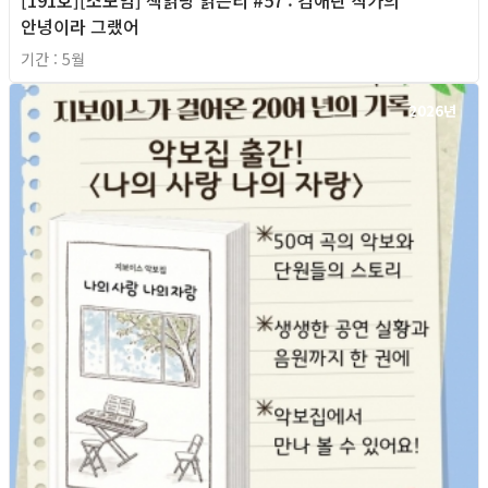
[191호][소모임] 책읽당 읽은티 #57 : 김애란 작가의
안녕이라 그랬어
기간 : 5월
2026년