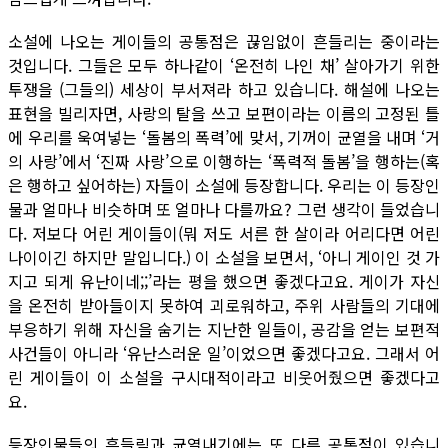
소설에 나오는 게이들의 공통점은 끊임없이 흔들리는 중이라는
것입니다. 그들은 모두 하나같이 ‘온전히 나인 채’ 살아가기 위한
투쟁을 (그들의) 세상이 부서져라 하고 있습니다. 해설에 나오는
표현을 빌리자면, 사랑의 탈을 쓰고 보편이라는 이름의 고정된 틀
에 우리를 욱여넣는 ‘돌봄의 폭력’에 맞서, 기꺼이 균열을 내며 ‘거
의 사랑’에서 ‘진짜 사랑’으로 이행하는 ‘폭력적 돌봄’을 행하는(혹
은 행하고 싶어하는) 자들이 소설에 등장합니다. 우리는 이 등장인
물과 얼마나 비슷하며 또 얼마나 다를까요? 그런 생각이 들었습니
다. 저보다 어린 게이들이(뭐 저도 서른 한 살이라 어리다면 어린
나이이긴 하지만 말입니다.) 이 소설을 보면서, ‘아니 게이인 것 가
지고 되게 유난이네;;’라는 평을 했으면 좋겠다고요. 게이가 자신
을 온전히 받아들이지 못하여 괴로워하고, 주위 사람들의 기대에
부응하기 위해 자신을 숨기는 지난한 일들이, 공감을 얻는 보편적
사건들이 아니라 ‘유난스러운 일’이었으면 좋겠다고요. 그래서 어
린 게이들이 이 소설을 구시대적이라고 비웃어줬으면 좋겠다고
요.
등장인물들의 흔들림과 균열내기에는 또 다른 공통점이 있습니