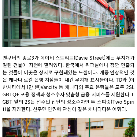
밴쿠버의 종로3가 데이비 스트리트(Davie Street)에는 무지개가
걸린 건물이 지천에 깔려있다. 한국에서 퀴퍼날에나 잠깐 연출되
는 것들이 이곳은 상시로 구현돼있는 느낌이다. 개중 인상적인 것
은 캐나다 로컬 은행 지점들이 내건 무지개 표시들이다. TD와 (이
반시티에서 I만 뺀)Vancity 등 캐나다의 주요 은행들은 모두 2SL
GBTQ+ 포용 정책과 성소수자 맞춤형 금융 서비스를 지원한다. L
GBT 앞의 2S는 선주민 집단의 성소수자인 투 스피릿(Two Spiri
t)을 지칭한다. 선주민 인권에 관심이 깊은 캐나다다운 어휘다.