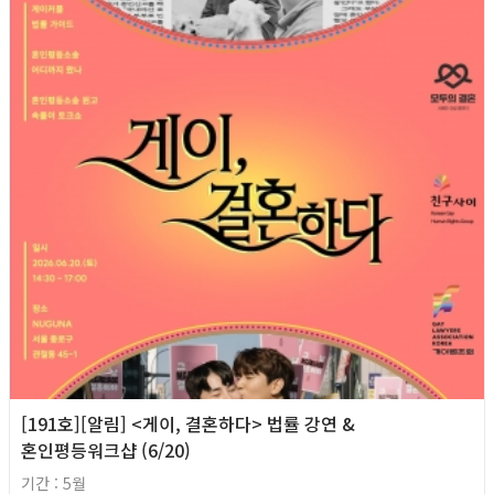
[191호][알림] <게이, 결혼하다> 법률 강연 &
혼인평등워크샵 (6/20)
기간 : 5월