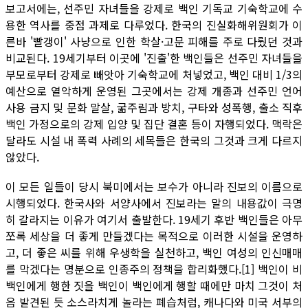
보고서에는, 선주민 자녀들을 강제로 백인 기독교 기숙학교에 수
용한 역사를 중점 과제로 다루었다. 한국의 진실화해위원회가 이
른바 '빨갱이' 사냥으로 인한 학살·고문 피해를 주로 다뤘던 것과
비교된다. 19세기부터 이곳에 '진출'한 백인들은 선주민 자녀들을
부모로부터 강제로 빼앗아 기숙학교에 처넣었고, 백인 대비 1/3의
예산으로 열악하게 운영된 그곳에서는 강제 개종과 선주민 언어
사용 금지 및 문화 말살, 굶주림과 방치, 구타와 성폭행, 출소 직후
백인 가정으로의 강제 입양 및 집단 결혼 등이 자행되었다. 맥락은
달라도 시설 내 폭력 사례의 세목들은 한국의 그것과 크게 다르지
않았다.
이 모든 일들이 당시 북미에서는 보수가 아니라 진보의 이름으로
시행되었다. 한국사와 서양사에서 진보라는 말의 내용값이 극명
히 갈라지는 이유가 여기서 출발한다. 19세기 후반 백인들은 아무
쪼록 세상을 더 좋게 만들겠다는 목적으로 이러한 시설을 운영하
고, 더 좋은 씨를 위해 우생학을 실천하고, 백인 여성의 인신매매
를 막겠다는 명분으로 인종주의 정책을 합리화했다.[1] 백인이 비
백인에게 행한 짓을 백인이 백인에게 행할 때에만 마치 그것이 처
음 발견된 듯 소스라치게 놀라는 폐습처럼, 캐나다와 미국 서부의