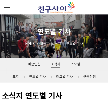
연도별 기사
HOME
활동
소식지
연도별 기사
마음연결
소식지
소모임
표지
연도별 기사
태그별 기사
구독신청
소식지 연도별 기사