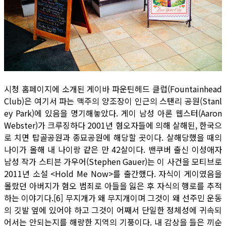
시청 홈페이지에 소개된 게이바 파운틴헤드 클럽(Fountainhead
Club)은 여기서 파는 맥주의 양조장이 인근의 스탠리 공원(Stanl
ey Park)에 있음을 명기해놓았다. 게이 남성 아론 웹스터(Aaron
Webster)가 크루징하다 2001년 혐오자들에 의해 살해된, 한국으
로 치면 탑골공원과 종묘공원에 해당할 곳이다. 살해당했을 때의
나이가 올해 내 나이랑 같은 만 42살이다. 밴쿠버 출신 이성애자
남성 작가 스티븐 가우어(Stephen Gauer)는 이 사건을 모티브로
2011년 소설 <Hold Me Now>를 출간했다. 자식이 게이였음을
몰랐던 아버지가 혐오 범죄로 아들을 잃은 후 자식의 행로를 추적
하는 이야기다.[6] 무지개가 왜 무지개이며 그것이 왜 선주민 운동
의 깃발 옆에 있어야 하고 그것이 어째서 단일한 정체성에 귀속되
어서는 안되는지를 해량한 지역의 기풍이다. 내 감상을 들은 끼순