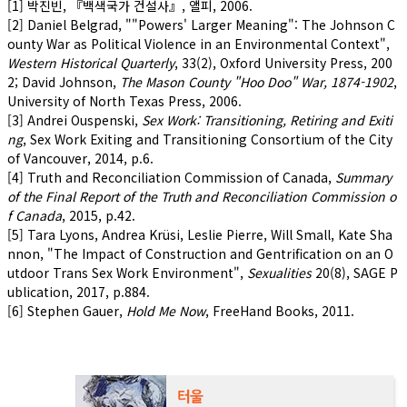
[1] 박진빈, 『백색국가 건설사』, 앨피, 2006.
[2] Daniel Belgrad, ""Powers' Larger Meaning": The Johnson C
ounty War as Political Violence in an Environmental Context",
Western Historical Quarterly
, 33(2), Oxford University Press, 200
2; David Johnson,
The Mason County "Hoo Doo" War, 1874-1902
,
University of North Texas Press, 2006.
[3] Andrei Ouspenski,
Sex Work: Transitioning, Retiring and Exiti
ng
, Sex Work Exiting and Transitioning Consortium of the City
of Vancouver, 2014, p.6.
[4] Truth and Reconciliation Commission of Canada,
Summary
of the Final Report of the Truth and Reconciliation Commission o
f Canada
, 2015, p.42.
[5] Tara Lyons, Andrea Krüsi, Leslie Pierre, Will Small, Kate Sha
nnon, "The Impact of Construction and Gentrification on an O
utdoor Trans Sex Work Environment",
Sexualities
20(8), SAGE P
ublication, 2017, p.884.
[6] Stephen Gauer,
Hold Me Now
, FreeHand Books, 2011.