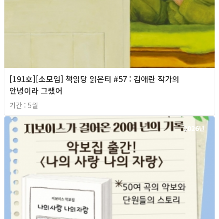
[191호][소모임] 책읽당 읽은티 #57 : 김애란 작가의
안녕이라 그랬어
기간 : 5월
2026년