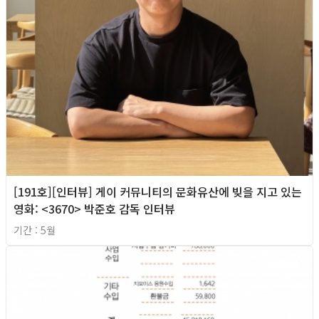
[191호][인터뷰] 게이 커뮤니티의 문화유산에 빚을 지고 있는
영화: <3670> 박준호 감독 인터뷰
기간 : 5월
2026년