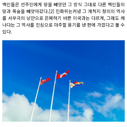
백인들은 선주민에게 땅을 빼앗던 그 방식 그대로 다른 백인들의
땅과 목숨을 빼앗아갔다.[2] 진화위는커녕 그 개척지 정의의 역사
를 서부극의 낭만으로 은폐하기 바쁜 미국과는 다르게, 그래도 캐
나다는 그 역사를 진심으로 마주할 용기를 낸 편에 가깝다고 볼 수
있다.