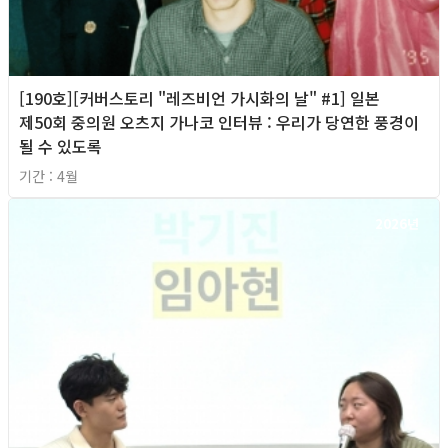
[190호][커버스토리 "레즈비언 가시화의 날" #1] 일본
제50회 중의원 오츠지 가나코 인터뷰 : 우리가 당연한 풍경이
될 수 있도록
기간 : 4월
2026년