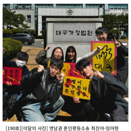
2026년
[190호][이달의 사진] 영남권 혼인평등소송 최진아·임아현