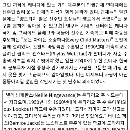
그런 까닭에 캐나다에 있는 거의 대부분의 인권단체 연대체에는
선주민 권리 운동 단체의 이름이 함께 올라가 있다. 단체들의 발간
물에는 "양도되지 않은 선주민 조상들의 영토에서 쓰였다"는 문
구를 흔하게 찾아볼 수 있고,[3] 밴쿠버 시내의 센터에는 캐나다
국기 및 프라이드 플래그와 더불어 선주민 기숙학교 피해 아동을
추모하는 "모든 아이는 소중하다(Every Child Matters)" 깃발이
함께 걸려있다. 깃발의 바탕색인 주홍빛은 1900년대 기숙학교로
끌려간 필리스 웹스타드(Phyllis Webstad)가 할머니가 사준 주
홍색 셔츠를 억지로 벗어야 했던 일을 기억하기 위한 것이다. 한국
의 군부독재 시절 중정과 안기부에서는 사람을 고문할 때 가장 먼
저 옷을 벗기고 군복으로 갈아입혔다. 너는 이제부터 사람이 아닌
몸뚱아리일 뿐임을 각인시키는 첫 단추의 의식이었다.
"넬리 닝게완스(Nellie Ningewance)는 온타리오 주 허드슨에
서 자랐으며, 1950년대와 1960년대에 온타리오 주 수 룩아웃(Si
oux Lookout) 학교에 수용되었다. "도착하자마자 도착 신고를
해야 했고, 그다음에 우리를 데려가 머리를 깎았어요." 버니스 잭
스(Bernice Jacks)는 노스웨스트 준주에 있는 학교에 도착하자
마자 머리를 깎았을 때 매우 두려워했다. "내 머리카락이 떨어지