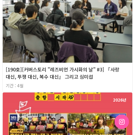
[190호][커버스토리 "레즈비언 가시화의 날" #3] 『사랑
대신, 투쟁 대신, 복수 대신』 그리고 심미섭
기간 : 4월
2026년