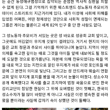
는 순간 동성애규범성으로 집약되는 준엄한 역사적 심판을 피할
수 없게 된다. 그걸 기억하기 위한 웨스트엔드 성노동자 추모비가
데이비 스트리트의 지근거리에 있다. 내가 이성애 사회에 피해를
입었든 어쩌든, 어떤 정체성인 것만으로 사회적 성찰이 면제되는
그룹은 게이는 물론이고 세계 82억 인구 중 단 한 사람도 없다.
그 성노동자 추모비가 서있는 곳은 성 바오로 성공회 교회 앞이고,
그곳에도 어김없이 무지개 깃발이 걸려있다. 거기서 현지의 아이
들은 교회 정문과 추모비 사이를 뛰어다니며 놀았다. 지역이 어떤
의제를 숙고한 깊이는 때로 그것을 아이들 앞에 내보여도 될 정도
에 도달한 것으로 판가름난다. 자본에 의해 전유되었다는 욕을 먹
을 대로 먹고 있는 지천으로 깔린 무지개가 바로 이런 포인트들 때
문에 그 본연의 의미로 빛난다. 그리고는 성 안드레아 웨슬리 연합
교회 앞의 무지개 표지를 봤을 때 거기서 눈물이 터졌다. 성소수자
공개 축복했다고 목사를 출교 조치하여 법정 싸움으로 번진 한국
감리교단의 참담한 현실이 그 위에 오버랩된 것이 첫째고, 한국의
성소수자가 뭘 많이 바랐던 게 아니고 사실은 이런 범속한 걸 바라
왔을 뿐이라는 사실에 갑자기 속이 상했던 것이 둘째다.