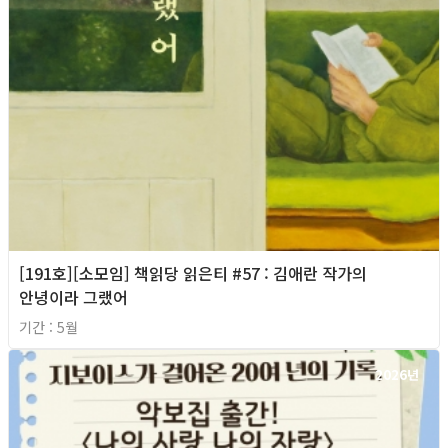
[191호][소모임] 책읽당 읽은티 #57 : 김애란 작가의
안녕이라 그랬어
기간 : 5월
2026년