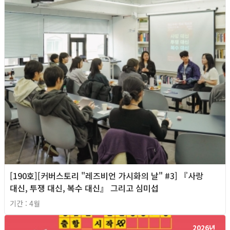
[190호][커버스토리 "레즈비언 가시화의 날" #3] 『사랑
대신, 투쟁 대신, 복수 대신』 그리고 심미섭
기간 : 4월
2026년