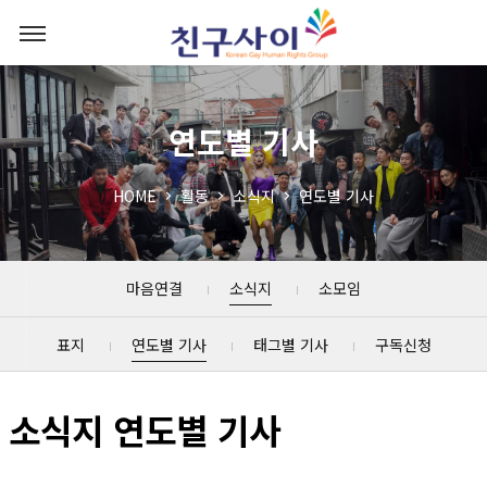
연도별 기사
HOME
활동
소식지
연도별 기사
마음연결
소식지
소모임
표지
연도별 기사
태그별 기사
구독신청
소식지 연도별 기사