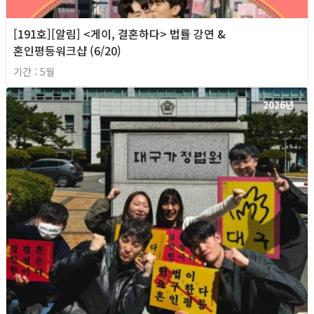
[191호][알림] <게이, 결혼하다> 법률 강연 &
혼인평등워크샵 (6/20)
기간 : 5월
2026년