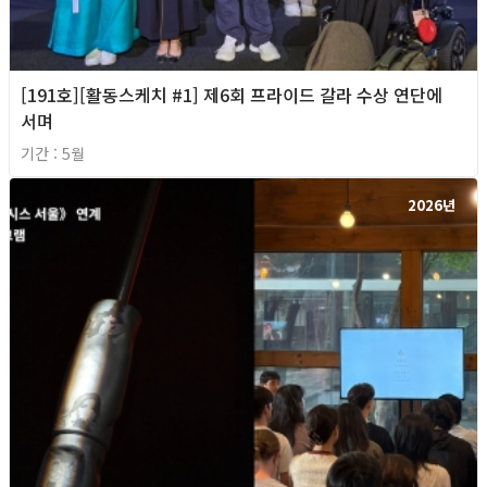
[191호][활동스케치 #1] 제6회 프라이드 갈라 수상 연단에
서며
기간 : 5월
2026년