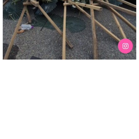
[190호][기고] 칠흑 같은 어둠 위에 스며드는 무지갯빛 –
136주년 노동절을 맞이하며
기간 : 4월
2026년