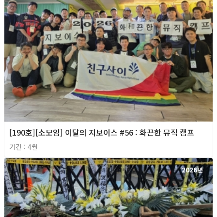
[190호][소모임] 이달의 지보이스 #56 : 화끈한 뮤직 캠프
기간 : 4월
2026년