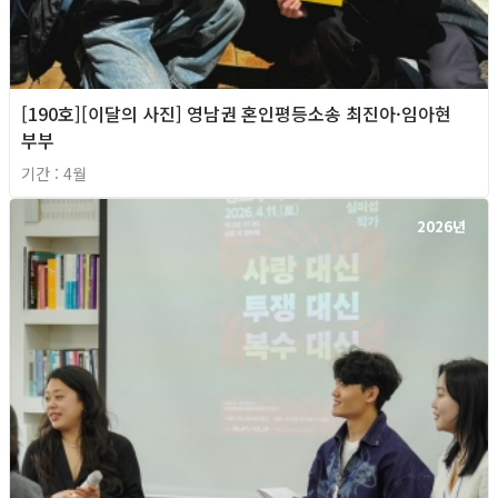
[190호][이달의 사진] 영남권 혼인평등소송 최진아·임아현
부부
기간 : 4월
2026년