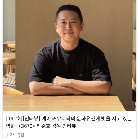
[191호][인터뷰] 게이 커뮤니티의 문화유산에 빚을 지고 있는
영화: <3670> 박준호 감독 인터뷰
기간 : 5월