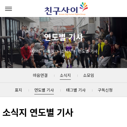
연도별 기사
HOME
활동
소식지
연도별 기사
마음연결
소식지
소모임
표지
연도별 기사
태그별 기사
구독신청
소식지 연도별 기사