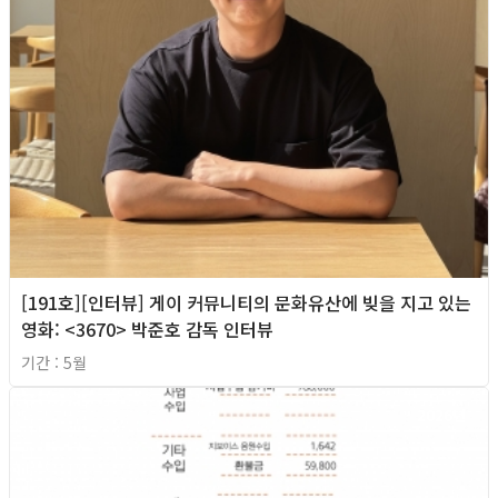
[191호][인터뷰] 게이 커뮤니티의 문화유산에 빚을 지고 있는
영화: <3670> 박준호 감독 인터뷰
기간 : 5월
2026년