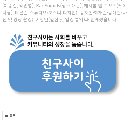
(이종걸, 박민영), Bar Friends(장소 대관), 캐서롤 앤 꼬꼬뜨(케이
터링), 빠른손 스튜디오(포스터 디자인), 강지헌·최재준·김대현(사
진 및 영상 촬영), 이영인(일한 및 일영 통역)과 함께했습니다.
목록