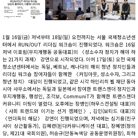
1월 16일(금) 저녁부터 18일(일) 오전까지는 서울 국제청소년센
터에서 RUN/OUT 리더십 워크숍이 진행되었다. 워크숍은 16일
저녁 이호림(무지개행동 공동대표)의 〈성소수자 정치가 해야 하
는 21가지 과제〉 강연으로 시작되었다. 이어 17일(토) 오전 국제
청소년센터에서는 독일, 베트남, 캐나다의 해외 청년 정치인들과
리더십 워크숍 참여자들이 함께한 〈커밍아웃, 성소수자, 그리고
청년 정치〉 대담이 진행되었고, 같은 시각 하인리히 뵐 재단 동아
시아 사무소에서는 독일과 일본에서 참여한 트랜스젠더 정치인과
무지개행동, 행성인, 조각보, CommuniT가 함께한 트랜스젠더
커뮤니티 미팅이 열렸다. 오후에는 장병인(하우스컨설팅 대표)의
〈사회 트렌드와 이기는 선거 캠페인〉, 김민(보티드 대표)의
〈언더독의 해답〉 강연이 진행되었으며, 저녁에는 심기용(친구
사이 상근활동가), 김혜련(된다커뮤니케이션 대표), 장혜영(정의
당, 제21대 국회의원), 허승규(안동녹색당 공동운영위원장), 최하