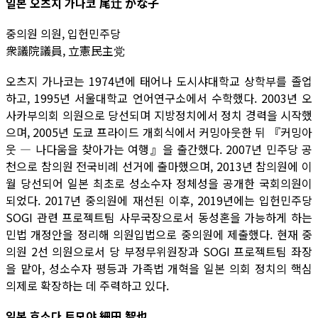
일본 오츠지 가나코 尾辻 かな子
중의원 의원, 입헌민주당
衆議院議員, 立憲民主党
오츠지 가나코는 1974년에 태어나 도시샤대학교 상학부를 졸업
하고, 1995년 서울대학교 언어연구소에서 수학했다. 2003년 오
사카부의회 의원으로 당선되며 지방정치에서 정치 경력을 시작했
으며, 2005년 도쿄 프라이드 개회식에서 커밍아웃한 뒤 『커밍아
웃 ― 나다움을 찾아가는 여행』을 출간했다. 2007년 민주당 공
천으로 참의원 전국비례 선거에 출마했으며, 2013년 참의원에 이
월 당선되어 일본 최초로 성소수자 정체성을 공개한 국회의원이
되었다. 2017년 중의원에 재선된 이후, 2019년에는 입헌민주당
SOGI 관련 프로젝트팀 사무국장으로서 동성혼을 가능하게 하는
민법 개정안을 정리해 의원입법으로 중의원에 제출했다. 현재 중
의원 2선 의원으로서 당 부정무위원장과 SOGI 프로젝트팀 좌장
을 맡아, 성소수자 평등과 가족법 개혁을 일본 의회 정치의 핵심
의제로 확장하는 데 주력하고 있다.
일본 호소다 토모야 細田 智也