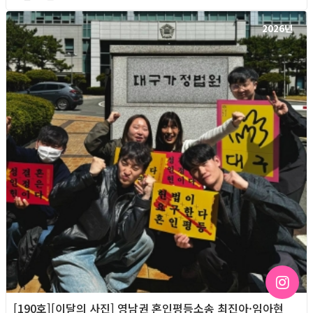
2026년
[190호][이달의 사진] 영남권 혼인평등소송 최진아·임아현