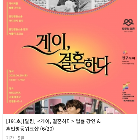
[191호][알림] <게이, 결혼하다> 법률 강연 &
혼인평등워크샵 (6/20)
기간 : 5월