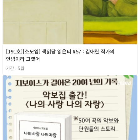
[191호][소모임] 책읽당 읽은티 #57 : 김애란 작가의
안녕이라 그랬어
기간 : 5월
2026년