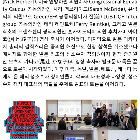
(Nick Herbert), 미국 연방하원 의원이자 Congressional Equali
ty Caucus 공동의장인 사라 맥브라이드(Sarah McBride), 유럽
의회 의원으로 Green/EFA 공동의장이자 전(前) LGBTIQ+ Inter
group 공동의장인 테리 레인트케(Terry Reintke), 그리고 일본
최초의 트랜스젠더 광역의원인 홋카이도의회 의원 후치가미 아야
코(渕上 綾子)의 영상 축사가 이어졌다. 마지막으로 일본 다카이
치 총리의 갑작스러운 중의원 해산으로 현장 참석을 취소했으나
메시지로 함께한 일본 최초의 성소수자 참의원이자 현직 중의원
인 오츠지 가나코(尾辻 かな子)의 영상 축사와 발표문 대독을 끝
으로 토론이 시작되었다. 이후 미국, 독일, 일본, 베트남, 캐나다 등
에서 온 해외 성소수자 정치인들이 각국의 대표성과 다양성, 성소
수자 정치 대표성의 역할을 주제로 발표와 토론을 이어갔다.