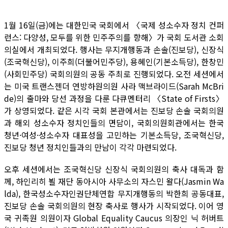
1월 16일(금)에는 대한민국 국회에서 〈국제 성소수자 정치 컨퍼
런스: 다양성, 모두를 위한 민주주의를 향해〉가 국회 도서관 소회
의실에서 개최되었다. 행사는 무지개행동과 손솔(진보당), 신장식
(조국혁신당), 이주희(더불어민주당), 용혜인(기본소득당), 한창민
(사회민주당) 국회의원의 공동 주최로 진행되었다. 오전 세션에서
는 미국 트랜스젠더 연방하원의원 사라 맥브라이드(Sarah McBri
de)의 출마와 당선 과정을 다룬 다큐멘터리 〈State of Firsts〉
가 상영되었다. 같은 시각 국회 본관에서는 진보당 손솔 국회의원
과 해외 성소수자 정치인들의 면담이, 국회의원회관에서는 한국
청년·여성·성소수자 대표성을 고민하는 기본소득당, 조국혁신당,
진보당 청년 정치인들과의 만남이 각각 마련되었다.
오후 세션에서는 조국혁신당 신장식 국회의원의 축사 대독과 함
께, 하인리히 뵐 재단 동아시아 사무소의 자스민 왈다(Jasmin Wa
lda), 한국성소수자인권단체연합 무지개행동의 박한희 공동대표,
진보당 손솔 국회의원의 현장 축사로 행사가 시작되었다. 이어 영
국 귀족원 의원이자 Global Equality Caucus 의장인 닉 허버트