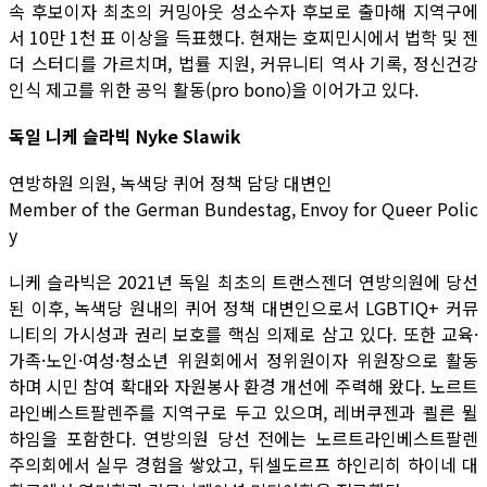
속 후보이자 최초의 커밍아웃 성소수자 후보로 출마해 지역구에
서 10만 1천 표 이상을 득표했다. 현재는 호찌민시에서 법학 및 젠
더 스터디를 가르치며, 법률 지원, 커뮤니티 역사 기록, 정신건강
인식 제고를 위한 공익 활동(pro bono)을 이어가고 있다.
독일 니케 슬라빅 Nyke Slawik
연방하원 의원, 녹색당 퀴어 정책 담당 대변인
Member of the German Bundestag, Envoy for Queer Polic
y
니케 슬라빅은 2021년 독일 최초의 트랜스젠더 연방의원에 당선
된 이후, 녹색당 원내의 퀴어 정책 대변인으로서 LGBTIQ+ 커뮤
니티의 가시성과 권리 보호를 핵심 의제로 삼고 있다. 또한 교육·
가족·노인·여성·청소년 위원회에서 정위원이자 위원장으로 활동
하며 시민 참여 확대와 자원봉사 환경 개선에 주력해 왔다. 노르트
라인베스트팔렌주를 지역구로 두고 있으며, 레버쿠젠과 쾰른 뮐
하임을 포함한다. 연방의원 당선 전에는 노르트라인베스트팔렌
주의회에서 실무 경험을 쌓았고, 뒤셀도르프 하인리히 하이네 대