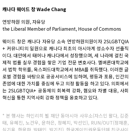
캐나다 웨이드 창 Wade Chang
연방하원 의원, 자유당
the Liberal Member of Parliament, House of Commons
웨이드 창은 캐나다 자유당 소속 연방하원의원이자 2SLGBTQIA
+ 커뮤니티의 일원으로 캐나다 최초의 아시아계 성소수자 선출직
이다. 대만에서 태어나 캐나다에서 성장했으며, 세 나라에 걸친 국
제적 법률 실무 경험을 쌓은 기업 전문 변호사다. 멜버른대학교에
서 법학 학위를, 옥스퍼드대학교에서 MBA를 취득했다. 이러한 글
로벌 경험을 바탕으로 공공서비스에 임하며, 평등과 포용, 인간의
존엄에 대한 가치를 중심에 두고 의정 활동을 하고 있다. 의회에서
는 2SLGBTQIA+ 공동체의 회복력 강화, 혐오와 차별 대응, 사회
혁신을 통한 지역사회 강화 정책을 옹호하고 있다.
* 본 행사는 하인리히 뵐 재단 동아시아 사무소(자스민 왈다, 김준
태, 유혜진, 노건우, 윤하은, 정혜지, 박선민), RUN/OUT(정재훈,
심기용, 한윤하, 박태민, 박기진), 한국게이인권운동단체 친구사이