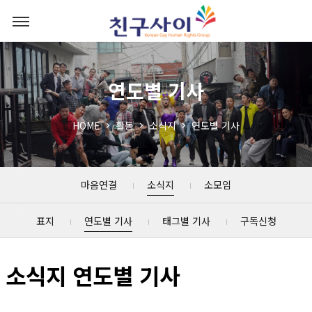
연도별 기사
HOME
활동
소식지
연도별 기사
마음연결
소식지
소모임
표지
연도별 기사
태그별 기사
구독신청
소식지 연도별 기사