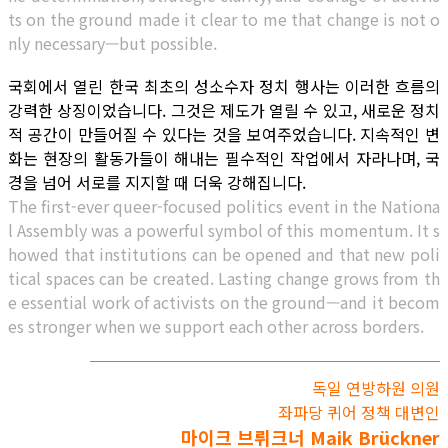
ts on the ground made it clear to me that change is not o
nly necessary—but possible.
국회에서 열린 한국 최초의 성소수자 정치 행사는 이러한 흐름의
강력한 상징이었습니다. 그것은 제도가 열릴 수 있고, 새로운 정치
적 공간이 만들어질 수 있다는 것을 보여주었습니다. 지속적인 변
화는 현장의 활동가들이 해내는 필수적인 작업에서 자라나며, 국
경을 넘어 서로를 지지할 때 더욱 강해집니다.
The first-ever queer-focused politics event in the Nationa
l Assembly was a powerful symbol of this momentum. It s
howed that institutions can be opened and that new poli
tical spaces can be created. Lasting change grows from th
e essential work of activists on the ground—and it becom
es stronger when we support each other across borders.
독일 연방하원 의원
좌파당 퀴어 정책 대변인
마이크 브뤼크너 Maik Brückner