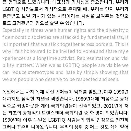
큰 영광으로 느꼈습니다. 대표성과 가시성은 중요합니다. 우리가
LGBTIQ 사람들로서 가시적으로 존재할 때, 우리는 단지 우리가
존중받고 보일 가치가 있는 사람이라는 사실을 보여주는 것만으
로도 고정관념과 혐오를 줄일 수 있습니다.
Especially in times when human rights and the diversity o
f democratic societies are attacked by fundamentalists, it
is important that we stick together across borders. This is
why I felt honoured to be invited to Korea and share my e
xperiences as a longtime activist. Representation and visi
bility matters: When we as LGBTIQ people are visible we
can reduce stereotypes and hate by simply showing that
we are people who deserve to be respected and seen.
독일에서는 나치 독재 시절 퀴어들이 박해를 받았고, 이후 1990년
대까지도 심각한 차별을 겪었습니다. 1980년대에 처음으로 공개
적으로 커밍아웃한 게이 국회의원들이 선출되었고, 2021년에 저
는 최초의 공개적인 트랜스젠더 국회의원 중 한 명이 되었습니다.
1990년대 이후 독일은 LGBTIQ 사람들의 법적 인정으로 천천히
그러나 꾸준히 나아왔습니다. 우리의 성취 중 어느 것도 쉽게 얻어