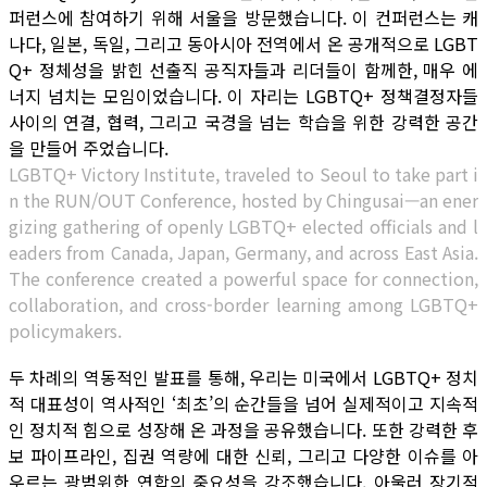
퍼런스에 참여하기 위해 서울을 방문했습니다. 이 컨퍼런스는 캐
나다, 일본, 독일, 그리고 동아시아 전역에서 온 공개적으로 LGBT
Q+ 정체성을 밝힌 선출직 공직자들과 리더들이 함께한, 매우 에
너지 넘치는 모임이었습니다. 이 자리는 LGBTQ+ 정책결정자들
사이의 연결, 협력, 그리고 국경을 넘는 학습을 위한 강력한 공간
을 만들어 주었습니다.
LGBTQ+ Victory Institute, traveled to Seoul to take part i
n the RUN/OUT Conference, hosted by Chingusai—an ener
gizing gathering of openly LGBTQ+ elected officials and l
eaders from Canada, Japan, Germany, and across East Asia.
The conference created a powerful space for connection,
collaboration, and cross-border learning among LGBTQ+
policymakers.
두 차례의 역동적인 발표를 통해, 우리는 미국에서 LGBTQ+ 정치
적 대표성이 역사적인 ‘최초’의 순간들을 넘어 실제적이고 지속적
인 정치적 힘으로 성장해 온 과정을 공유했습니다. 또한 강력한 후
보 파이프라인, 집권 역량에 대한 신뢰, 그리고 다양한 이슈를 아
우르는 광범위한 연합의 중요성을 강조했습니다. 아울러 장기적