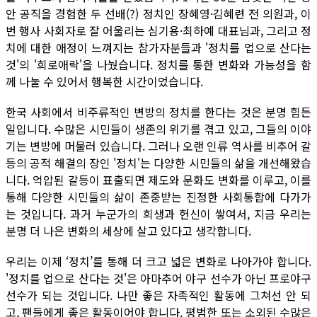
안 공직을 경험한 두 선배(?) 정치인 장혜영·김혜련 전 의원과, 이
번 행사 사회자로 잘 어울리는 심기용·최하예 대표님과, 그리고 정
치에 대한 애정이 느껴지는 참가자분들과 '정치를 업으로 산다는
것'의 '희로애락'을 나눴습니다. 정치를 통한 변화와 가능성을 함
께 나눌 수 있어서 행복한 시간이었습니다.
한국 사회에서 비주류적인 변방의 정치를 한다는 것은 분명 힘든
일입니다. 수많은 시민들이 생존의 위기를 겪고 있고, 그들의 이야
기는 변방에 머물러 있습니다. 그러나 오랜 인류 역사를 비추어 갈
등의 공적 해결의 장인 '정치'는 다양한 시민들의 삶을 개선해왔습
니다. 억압된 갈등이 표출되면 제도와 문화도 변화를 이루고, 이를
통해 다양한 시민들의 삶이 존중받는 진정한 사회통합에 다가가
는 것입니다. 과거 누군가의 희생과 헌신이 쌓여서, 지금 우리는
분명 더 나은 변화의 세상에 살고 있다고 생각합니다.
우리는 이제 ‘정치’를 통해 더 크고 넓은 변화로 나아가야 합니다.
'정치를 업으로 산다는 것'은 아마추어 야구 선수가 아닌 프로야구
선수가 되는 것입니다. 나만 좋은 자족적인 활동에 그쳐선 안 되
고, 팬들에게 좋은 활동이어야 합니다. 평범한 또는 소외된 수많은