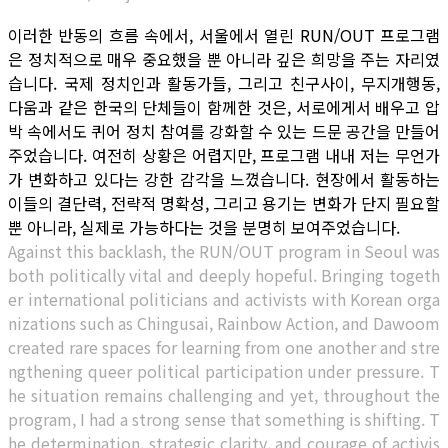
이러한 반동의 흐름 속에서, 서울에서 열린 RUN/OUT 프로그램
은 정치적으로 매우 중요했을 뿐 아니라 깊은 희망을 주는 자리였
습니다. 국제 정치인과 활동가들, 그리고 친구사이, 무지개행동,
다움과 같은 한국의 단체들이 함께한 것은, 서로에게서 배우고 압
박 속에서도 퀴어 정치 참여를 강화할 수 있는 드문 공간을 만들어
주었습니다. 여전히 상황은 어렵지만, 프로그램 내내 저는 무언가
가 변화하고 있다는 강한 감각을 느꼈습니다. 현장에서 활동하는
이들의 결단력, 전략적 명확성, 그리고 용기는 변화가 단지 필요할
뿐 아니라, 실제로 가능하다는 것을 분명히 보여주었습니다.
Against this backlash, the RUN/OUT program in Seoul was
both politically vital and deeply hopeful. Bringing togeth
er international politicians and activists with Korean orga
nizations such as Chingusai, Rainbow Action, and Dawoom
created rare spaces for learning from one another and stre
ngthening queer political participation under pressure. T
he situation remains challenging and yet, throughout the
program, I had a strong sense that something is shifting. T
he determination, strategic clarity, and courage of activis