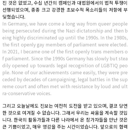
진 것은 없었고, 수십 년간의 캠페인과 대법원에서의 법적 투쟁이
선행되었으며, 종종 크고 강경한 초보수적 목소리들의 저항에 부
딪혔습니다.
In Germany, we have come a long way from queer people
being persecuted during the Nazi dictatorship and then b
eing highly discriminated up until the 1990s. In the 1980s,
the first openly gay members of parliament were elected.
In 2021, I became one of the first openly trans members o
f parliament. Since the 1990s Germany has slowly but stea
dily opened up towards legal recognition of LGBTIQ peo
ple. None of our achievements came easily, they were pre
ceded by decades of campaigning, legal battles in the sup
reme court and often met with resistance by loud and ult
ra-conservative voices.
그리고 오늘날에도 진보는 여전히 도전을 받고 있으며, 결코 당연
한 것으로 여겨질 수 없습니다. 그래서 우리는 싸움을 계속할 것입
니다. 한국의 활동가들과 다른 나라에서 온 참가자들을 만난 것은
큰 기쁨이었고, 매우 영감을 주는 시간이었습니다. 앞으로의 협력