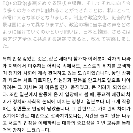
TQ+の政治参画をめぐる現状や課題、そしてそれに向き合
う多くの方々の声に触れることができたことは、私にとって
非常に大きな学びとなりました。制度や政治文化、社会的背
景は国によって異なりますが、政治の場に当事者の声をどの
ように届けていくのかという問いは、日本と韓国、さらには
東アジア全体に共通する課題であると、改めて実感しまし
た。
특히 인상 깊었던 것은, 같은 세대의 참가자 여러분이 각자의 나라
와 지역에서 마주하는 어려움 속에서도, 스스로의 위치를 모색하
며 정치와 사회에 계속 관여하고 있는 모습이었습니다. 놓인 상황
과 제도는 서로 다르지만, 망설임과 갈등을 안고서도 앞으로 나아
가려는 그 자세는 제 마음을 깊이 움직였고, 큰 격려가 되었습니
다. 또한 일본에서 활동해 온 제 입장에서 볼 때, 종교적 배경의 차
이가 정치와 사회적 논의에 미치는 영향이 일본보다 더 크게 작용
하는 장면들도 인상에 남았습니다. 그 한편으로, 가치관의 차이가
있기에야말로 대립으로 갈라치기보다는, 시간을 들여 말을 나누
고 서로의 입장을 이해하려는 대화의 중요성을 이번 교류를 통해
더욱 강하게 느꼈습니다.