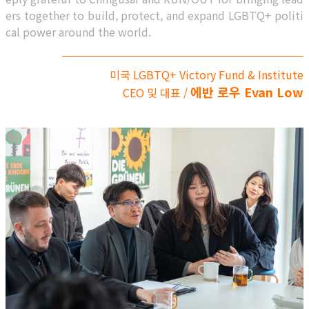
ers together to build, protect, and expand LGBTQ+ politi
cal power around the world.
미국 LGBTQ+ Victory Fund & Institute
에반 로우 Evan Low
CEO 및 대표 /