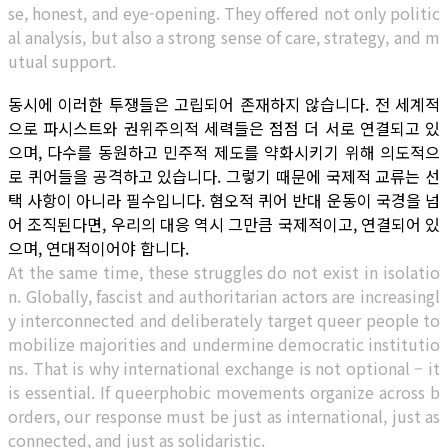
se, honest, and eye-opening. They offered not only politic
al analysis, but also a strong sense of care, strategy, and m
utual support.
동시에 이러한 투쟁들은 고립되어 존재하지 않습니다. 전 세계적
으로 파시스트와 권위주의적 세력들은 점점 더 서로 연결되고 있
으며, 다수를 동원하고 민주적 제도를 약화시키기 위해 의도적으
로 퀴어들을 공격하고 있습니다. 그렇기 때문에 국제적 교류는 선
택 사항이 아니라 필수입니다. 혐오적 퀴어 반대 운동이 국경을 넘
어 조직된다면, 우리의 대응 역시 그만큼 국제적이고, 연결되어 있
으며, 연대적이어야 합니다.
At the same time, these struggles do not exist in isolatio
n. Globally, fascist and authoritarian actors are increasingl
y interconnected and deliberately target queer people to
mobilize majorities and undermine democratic institutio
ns. That is why international exchange is not optional – it
is essential. If queerphobic movements organize across b
orders, our response must be just as international, just as
connected, and just as solidaristic.