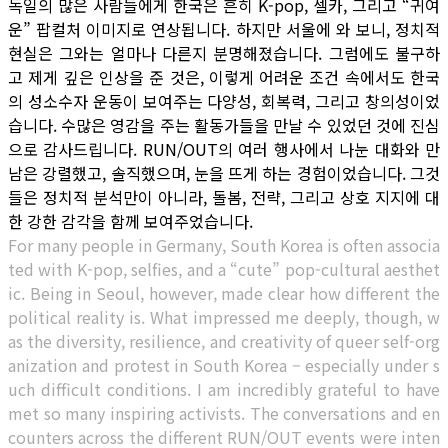
독일의 많은 사람들에게 한국은 흔히 K-pop, 셀카, 그리고 “귀여
운” 팝컬처 이미지로 연상됩니다. 하지만 서울에 와 보니, 정치적
현실은 그와는 얼마나 다른지 분명해졌습니다. 그럼에도 불구하
고 제게 깊은 인상을 준 것은, 이렇게 어려운 조건 속에서도 한국
의 성소수자 운동이 보여주는 다양성, 회복력, 그리고 창의성이었
습니다. 수많은 영감을 주는 활동가들을 만날 수 있었던 것에 진심
으로 감사드립니다. RUN/OUT의 여러 행사에서 나눈 대화와 만
남은 강렬했고, 솔직했으며, 눈을 뜨게 하는 경험이었습니다. 그것
들은 정치적 분석만이 아니라, 돌봄, 전략, 그리고 상호 지지에 대
한 강한 감각을 함께 보여주었습니다.
For many people in Germany, South Korea is often associa
ted with K-pop, selfies, and a “cute” pop-cultural aesthet
ic. Being in Seoul, however, made clear how different the
political reality is.
What impressed me deeply, though, w
as the diversity, resilience, and creativity of queer self-org
anization and protest in South Korea – especially under s
uch difficult conditions. I am incredibly grateful to have
met so many inspiring activists. The conversations and en
counters across the different RUN/OUT events were inten