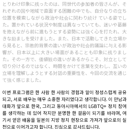
とりわけ印象に残ったのは、同世代の参加者の皆さんが、そ
れぞれの国や地域で直面する困難の中でも、自分なりの立ち
位置を模索しながら政治や社会に関わり続け ている姿でし
た。置かれている状況や制度は異なっていても、迷いや葛藤
を抱えながら前に進もうとする姿勢には強く心を打たれ、大
きな励ましを受けました。また、日本で活動してきた立場か
ら見ると、宗教的背景の違いが政治や社会的議論に与える影
響が、日本以上に大きい場面があることも印象に残りまし
た。その一方で、価値観の違いがあるからこそ、対立として
切り分けるのではなく、時間をかけて言葉を交わし、互いの
立場を理解しようとする対話の重要性を、今回の交流を通じ
て強く感じました。
이번 프로그램은 한 사람 한 사람의 경험과 말이 정성스럽게 공유
되고, 서로 배우는 매우 소중한 자리였다고 생각합니다. 이 만남과
대화가 앞으로 한국, 그리고 동아시아에서의 LGBTQ+ 정치 참여
를 생각하는 데 있어 작지만 분명한 한 걸음이 되기를 바라며, 여
기서 얻은 배움을 일본의 지방 정치 현장으로 가져가 앞으로의 실
천으로 이어가고자 합니다. 진심으로 감사드립니다.