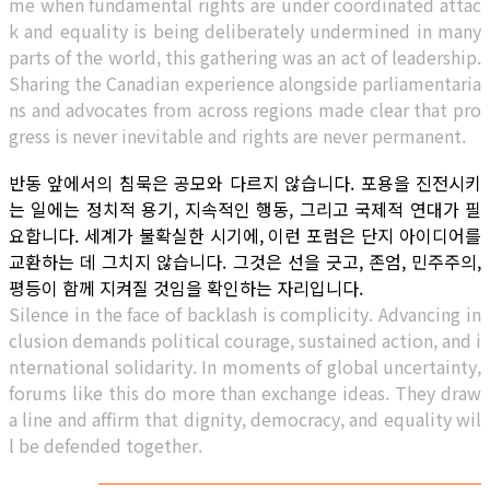
me when fundamental rights are under coordinated attac
k and equality is being deliberately undermined in many
parts of the world, this gathering was an act of leadership.
Sharing the Canadian experience alongside parliamentaria
ns and advocates from across regions made clear that pro
gress is never inevitable and rights are never permanent.
반동 앞에서의 침묵은 공모와 다르지 않습니다. 포용을 진전시키
는 일에는 정치적 용기, 지속적인 행동, 그리고 국제적 연대가 필
요합니다. 세계가 불확실한 시기에, 이런 포럼은 단지 아이디어를
교환하는 데 그치지 않습니다. 그것은 선을 긋고, 존엄, 민주주의,
평등이 함께 지켜질 것임을 확인하는 자리입니다.
Silence in the face of backlash is complicity. Advancing in
clusion demands political courage, sustained action, and i
nternational solidarity. In moments of global uncertainty,
forums like this do more than exchange ideas. They draw
a line and affirm that dignity, democracy, and equality wil
l be defended together.