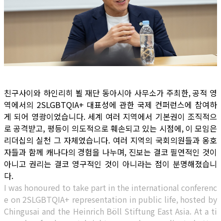
친구사이와 하인리히 뵐 재단 동아시아 사무소가 주최한, 공적 영
역에서의 2SLGBTQIA+ 대표성에 관한 국제 컨퍼런스에 참여하
게 되어 영광이었습니다. 세계 여러 지역에서 기본권이 조직적으
로 공격받고, 평등이 의도적으로 훼손되고 있는 시점에, 이 모임은
리더십의 실천 그 자체였습니다. 여러 지역의 국회의원들과 옹호
자들과 함께 캐나다의 경험을 나누며, 진보는 결코 필연적인 것이
아니고 권리는 결코 영구적인 것이 아니라는 점이 분명해졌습니
다.
I was honoured to take part in the international conferenc
e on 2SLGBTQIA+ representation in public life, hosted by
Chingusai and the Heinrich Böll Stiftung East Asia. At a ti