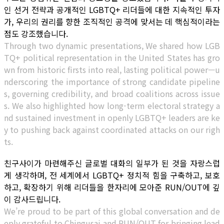
인 선거 전략과 공개적인 LGBTQ+ 리더들에 대한 지속적인 투자
가, 우리의 권리를 향한 조직적인 공격에 맞서는 데 핵심적이라는
점도 강조했습니다.
Through two dynamic presentations, We shared how LGB
TQ+ political representation in the United States has gro
wn from historic firsts into real, lasting political power—u
nderscoring the importance of strong candidate pipeline
s, governing credibility, and broad coalitions across issue
s. We also highlighted how long-term electoral strategy a
nd sustained investment in openly LGBTQ+ leaders are ke
y to pushing back against coordinated attacks on our righ
ts.
친구사이가 마련해주신 글로벌 대화의 일부가 된 것을 자랑스럽
게 생각하며, 전 세계에서 LGBTQ+ 정치적 힘을 구축하고, 보호
하고, 확장하기 위해 리더들을 한자리에 모아준 RUN/OUT에 깊
이 감사드립니다.
We’re proud to be part of this global conversation and de
eply grateful to Chingusai and RUN/OUT for bringing lead