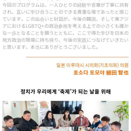
今回のプログラムは、一人ひとりの経験や言葉が丁寧に共有
され、互いに学び合うことのできる貴重な場であったと感じ
ています。この出会いと対話が、今後の韓国、そして東アジ
アにおけるLGBTQ+の政治参画を考える上での小さくも確か
な一歩となることを願うとともに、ここで得た学びを日本の
地方政治の現場に持ち帰り、今後の実践につなげていきたい
と思います。本当にありがとうございました。
일본 이루마시 시의회(기초의회) 의원
호소다 토모야 細田 智也
정치가 우리에게 ‘축제’가 되는 날을 위해