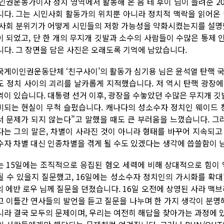
 인권운동가이자 정치 영역에서 활동해 온 음 테 후이 님이 들려준 20
니다. 그는 시민사회 활동가의 위치뿐 아니라 정치적 맥락을 읽어온 
 사회 분위기가 어떻게 시민들의 저항 가능성을 약화시켰는지를 설명했
이 되었고, 단 한 개의 무지개 깃발과 소수의 사람들이 수많은 통제
니다. 그 장면을 담은 사진은 오래도록 기억에 남았습니다.
국게이인권운동단체 ‘친구사이’의 활동가 심기용 님은 윤석열 탄핵 국
도 정치 사이의 괴리를 날카롭게 지적했습니다. 저 역시 탄핵 광장
억이 있습니다. 대통령 선거 이후, 광장을 수놓았던 수많은 무지개 
비되는 현실이 무척 슬펐습니다. 캐나다의 성소수자 정치인 웨이드 
서 문제가 되지 않는다”고 말했을 때도 큰 부러움을 느꼈습니다. 
다는 그의 말은, 차별이 사라진 것이 아니라 형태를 바꾸어 지속되고
수자 차별 대신 인종차별을 겪게 될 수도 있겠다는 생각에 씁쓸함이 
는 15일에는 조직적으로 응집된 혐오 세력에 비해 상대적으로 힘이 
될 수 있을지 질문했고, 16일에는 성소수자 정치인의 가시화를 확대하기 
’의 에반 로우 님께 질문을 던졌습니다. 16일 오전에 상영된 사라 맥
고 이틀간 연사들의 발언을 듣고 질문을 나누며 한 가지 생각이 분
니라 결국 모두의 문제이며, 우리는 여전히 해답을 찾아가는 과정에 