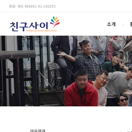
후원: 국민 408801-01-242055
소개
마음연결