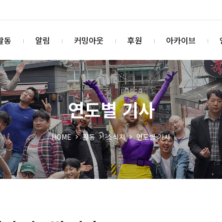
활동
알림
커밍아웃
후원
아카이브
연도별 기사
HOME
활동
소식지
연도별 기사