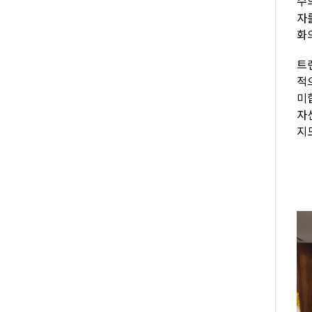
수
자
화
트
적
미
자
지