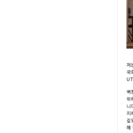
저
국
UT
벽
위
니
지
깊
해