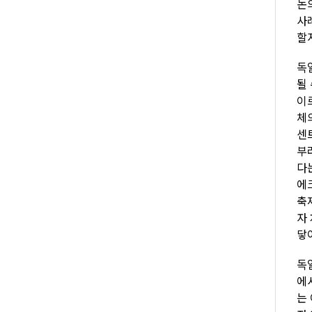
논
사
할
독
될
이
체
센
부
다
에
축
자
닿
독
에
는