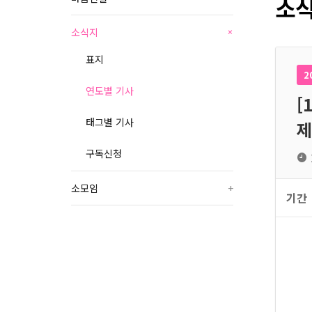
소식
소식지
+
표지
2
연도별 기사
[
태그별 기사
제
구독신청
소모임
+
기간