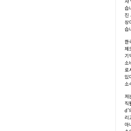
자
습
진
상
습
한
제
기
소
로
있
소
저
직
d
리
아