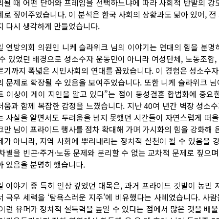
의될 때 어떤 단어와 프레임을 선택하느냐에 따라 사회적 반발의 강
례로 짚어주었습니다. 이 분석은 한국 사회의 상황과도 닮아 있어, 
지 다시 생각하게 만들었습니다.
일 연방의회 의원인 니케 슬라위크 님의 이야기는 연대의 힘을 분명
 수 있었던 배경으로 성소수자 운동만이 아니라 여성단체, 노동조합,
르기까지 폭넓은 시민사회의 연대를 꼽았습니다. 이 경험은 성소수자
의 문제로 확장될 수 있음을 보여주었습니다. 또한 니케 슬라위크 
트 이상이 게이 지인을 알고 있다”는 점이 동성결혼 합법화에 중요
러움과 함께 복잡한 감정을 느꼈습니다. 지난 40여 년간 벽장 성소
는 사실을 알면서도 두려움을 넘지 못했던 시간들이 자연스럽게 떠올
크만 님이 프라이드 행사를 점차 확대해 가며 가시화의 힘을 강화해 
제가 아니라, 지역 사회에 뿌리내리는 정치적 실천이 될 수 있음을 
 차별을 빈곤·주거·노동 문제와 분리할 수 없는 교차적 문제로 짚으
아 있음을 분명히 했습니다.
일 이야기 중 특히 인상 깊었던 대목은, 과거 프라이드 깃발이 농민
서 극우 세력을 ‘탐욕스러운 지주’에 비유했다는 사례였습니다. 사람
 이런 유머가 정치적 설득력을 높일 수 있다는 점에서 많은 것을 배