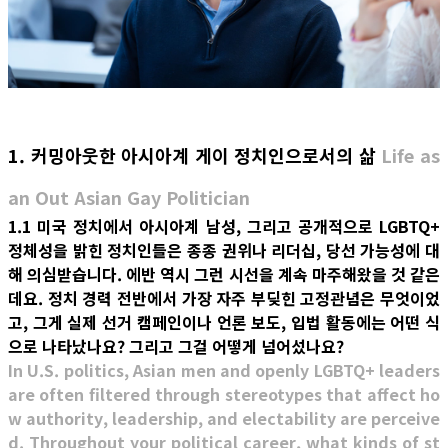
1. 커밍아웃한 아시아계 게이 정치인으로서의 삶
Life as
an Out Asian Gay Politician
1.1 미국 정치에서 아시아계 남성, 그리고 공개적으로 LGBTQ+
정체성을 밝힌 정치인들은 종종 권위나 리더십, 당선 가능성에 대
해 의심받습니다. 에반 역시 그런 시선을 계속 마주해왔을 것 같은
데요. 정치 경력 전반에서 가장 자주 부딪힌 고정관념은 무엇이었
고, 그게 실제 선거 캠페인이나 언론 보도, 입법 활동에는 어떤 식
으로 나타났나요? 그리고 그걸 어떻게 넘어섰나요?
In U.S. politics, Asian men and openly LGBTQ+ leaders
are often filtered through stereotypes that affect ho
w authority, leadership, and electability are perceive
d. Throughout your political career, what kinds of st