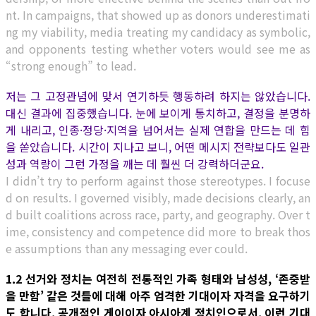
nt. In campaigns, that showed up as donors underestimati
ng my viability, media treating my candidacy as symbolic,
and opponents testing whether voters would see me as
“strong enough” to lead.
저는 그 고정관념에 맞서 연기하듯 행동하려 하지는 않았습니다.
대신 결과에 집중했습니다. 눈에 보이게 통치하고, 결정을 분명하
게 내리고, 인종·정당·지역을 넘어서는 실제 연합을 만드는 데 힘
을 쏟았습니다. 시간이 지나고 보니, 어떤 메시지 전략보다도 일관
성과 역량이 그런 가정을 깨는 데 훨씬 더 강력하더군요.
I didn’t try to perform against those stereotypes. I focuse
d on results. I governed visibly, made decisions clearly, an
d built coalitions across race, party, and geography. Over t
ime, consistency and competence did more to break thos
e assumptions than any messaging ever could.
1.2 선거와 정치는 여전히 전통적인 가족 형태와 남성성, ‘존중받
을 만함’ 같은 것들에 대해 아주 엄격한 기대이자 자격을 요구하기
도 합니다. 공개적인 게이이자 아시아계 정치인으로서, 이런 기대