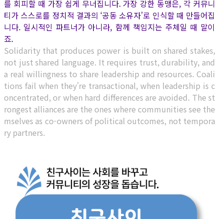
를 회피할 때 가장 쉽게 무너집니다. 가장 강한 동맹은, 각 커뮤니
티가 스스로를 정치적 결과의 ‘공동 소유자’로 인식할 때 만들어집
니다. 일시적인 파트너가 아니라, 함께 책임지는 주체일 때 말이
죠.
Solidarity that produces power is built on shared stakes,
not just shared language. It requires trust, durability, and
a real willingness to share leadership and resources. Coali
tions fail when they’re transactional, when leadership is c
oncentrated, or when hard differences are avoided. The st
rongest alliances are the ones where communities see the
mselves as co-owners of political outcomes, not tempora
ry partners.