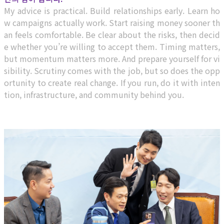
My advice is practical. Build relationships early. Learn ho
w campaigns actually work. Start raising money sooner th
an feels comfortable. Be clear about the risks, then decid
e whether you’re willing to accept them. Timing matters,
but momentum matters more. And prepare yourself for vi
sibility. Scrutiny comes with the job, but so does the opp
ortunity to create real change. If you run, do it with inten
tion, infrastructure, and community behind you.