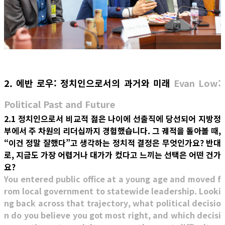
2. 에반 로우: 정치인으로서의 과거와 미래
Evan Low:
Political Past and Future
2.1 정치인으로서 비교적 젊은 나이에 선출직에 당선되어 지방정
부에서 주 차원의 리더십까지 경험했습니다. 그 궤적을 돌아볼 때,
“이건 정말 잘했다”고 생각하는 정치적 결정은 무엇인가요? 반대
로, 지금도 가장 어렵거나 대가가 컸다고 느끼는 선택은 어떤 건가
요?
You entered public office at a young age and moved f
rom local government to statewide leadership. Looki
ng back across that trajectory, what political decisio
n do you believe you got most right, and which decisi