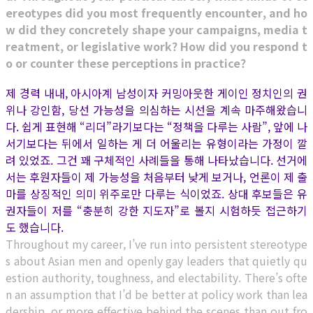
ereotypes did you most frequently encounter, and ho
w did they concretely shape your campaigns, media t
reatment, or legislative work? How did you respond t
o or counter these perceptions in practice?
제 경력 내내, 아시아계 남성이자 커밍아웃한 게이인 정치인의 권
위나 강인함, 당선 가능성을 의심하는 시선을 계속 마주해왔습니
다. 쉽게 표현해 “리더”라기보다는 “정책을 다루는 사람”, 앞에 나
서기보다는 뒤에서 일하는 게 더 어울리는 유형이라는 가정이 깔
려 있었죠. 그건 꽤 구체적인 사례들을 통해 나타났습니다. 선거에
서는 후원자들이 제 가능성을 처음부터 낮게 보거나, 언론이 제 출
마를 상징적인 의미 위주로만 다루는 식이었죠. 상대 후보들은 유
권자들이 저를 “충분히 강한 지도자”로 볼지 시험하듯 접근하기
도 했습니다.
Throughout my career, I’ve run into persistent stereotype
s about Asian men and openly gay leaders that quietly qu
estion authority, toughness, and electability. There’s ofte
n an assumption that I’d be better at policy work than lea
dership, or more effective behind the scenes than out fro