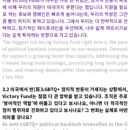
지금 Victory Fund가 마주한 가장 큰 위험은, 정치적 반동의 속도
에 비해 우리의 자원이 따라가지 못한다는 점입니다. 지원을 필요
로 하는 후보와 캠페인은 빠르게 늘어나는데, 우리의 역량은 그만
큼 빨리 커지지 못하고 있습니다. 그래서 우리는 더 전략적으로 선
택하고, 장기적인 파이프라인을 우선하며, 너무 얇게 퍼뜨리기보
다는 깊게 투자하는 방향으로 가고 있습니다.
The biggest risk facing Victory Fund right now is the pace
of political backlash compared to our resources. Demand
for support is growing faster than capacity. Addressing tha
t means being more strategic, prioritizing long-term pipe
lines, and investing deeply rather than spreading ourselve
s too thin.
3.2 미국에서 반(反)LGBTQ+ 정치적 반동이 거세지는 상황에서,
Victory Fund는 점점 더 큰 압박을 받고 있습니다. 조직은 주로
‘방어적인 역할’에 머물고 있다고 보시나요, 아니면 더 적극적인
정치 행위자로 진화하고 있다고 보시나요? 그 변화는 실제로 어떤
의미를 갖나요?
As anti-LGBTQ+ political backlash intensifies in the U