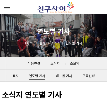
연도별 기사
HOME
활동
소식지
연도별 기사
마음연결
소식지
소모임
표지
연도별 기사
태그별 기사
구독신청
소식지 연도별 기사