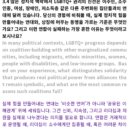
3.4 많은 정치적 맥락에서 LGBTQ+ 권리의 진전은 이주민, 소수
인종, 여성, 장애인, 저소득층 같은 다른 주변화된 집단들과의 연
대에 달려 있습니다. 당신의 경험에 비춰볼 때, 실제 정치적 힘을
만들어내는 연대와, 상징에 머무는 동맹을 가르는 기준은 무엇인
가요? 그리고 이런 연합이 실패하는 가장 흔한 이유는 무엇이라고
보시나요?
In many political contexts, LGBTQ+ progress depends
on coalition-building with other marginalized commu
nities, including migrants, ethnic minorities, women,
people with disabilities, and low-income groups. Bas
ed on your experience, what distinguishes solidarity
that produces real political power from alliances tha
t remain symbolic, and what are the most common re
asons such coalitions fail?
실제 힘을 만들어내는 연대는 ‘비슷한 언어’가 아니라 ‘공유된 이
해관계’ 위에 세워집니다. 그건 신뢰, 지속성, 그리고 리더십과 자
원을 실제로 나누겠다는 의지를 필요로 합니다. 연합은 거래적으
로 운영될 때, 리더십이 소수에게만 집중될 때, 혹은 어려운 차이