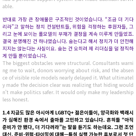
able.
반대로 가장 큰 장애물은 구조적인 것이었습니다. “조금 더 기다
리라”고 말하는 정치 컨설턴트들, 위험을 걱정하는 후원자들, 그
리고 눈에 보이는 롤모델의 부재가 결정을 계속 미루게 만들었죠.
결국 분명해진 건 하나였습니다. 숨는다고 해서 정치가 더 안전해
지지는 않는다는 사실이요. 숨는 건 오히려 제 리더십을 덜 정직하
게 만들 뿐이었습니다.
The biggest obstacles were structural. Consultants warni
ng me to wait, donors worrying about risk, and the absen
ce of visible role models nearly delayed it. What ultimatel
y made the decision clear was realizing that hiding would
n’t make politics safer. It would only make my leadership
less honest.
1.4 지금도 많은 아시아계 LGBTQ+ 젊은이들이, 양극화와 백래시
가 심해진 환경 속에서 출마를 고민하고 있습니다. 흔히들 “아직
준비가 안 됐다, 더 기다려라”는 말을 듣기도 하는데요. 그런 조언
대신, 준비·위험·타이밍에 대해—특히 실행 가능한 후보로서 첫 단