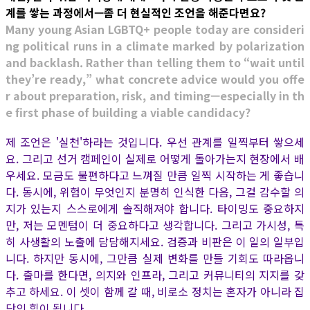
계를 쌓는 과정에서—좀 더 현실적인 조언을 해준다면요?
Many young Asian LGBTQ+ people today are consideri
ng political runs in a climate marked by polarization
and backlash. Rather than telling them to “wait until
they’re ready,” what concrete advice would you offe
r about preparation, risk, and timing—especially in th
e first phase of building a viable candidacy?
제 조언은 '실천'하라는 것입니다. 우선 관계를 일찍부터 쌓으세
요. 그리고 선거 캠페인이 실제로 어떻게 돌아가는지 현장에서 배
우세요. 모금도 불편하다고 느껴질 만큼 일찍 시작하는 게 좋습니
다. 동시에, 위험이 무엇인지 분명히 인식한 다음, 그걸 감수할 의
지가 있는지 스스로에게 솔직해져야 합니다. 타이밍도 중요하지
만, 저는 모멘텀이 더 중요하다고 생각합니다. 그리고 가시성, 특
히 사생활의 노출에 담담해지세요. 검증과 비판은 이 일의 일부입
니다. 하지만 동시에, 그만큼 실제 변화를 만들 기회도 따라옵니
다. 출마를 한다면, 의지와 인프라, 그리고 커뮤니티의 지지를 갖
추고 하세요. 이 셋이 함께 갈 때, 비로소 정치는 혼자가 아니라 집
단의 힘이 됩니다.