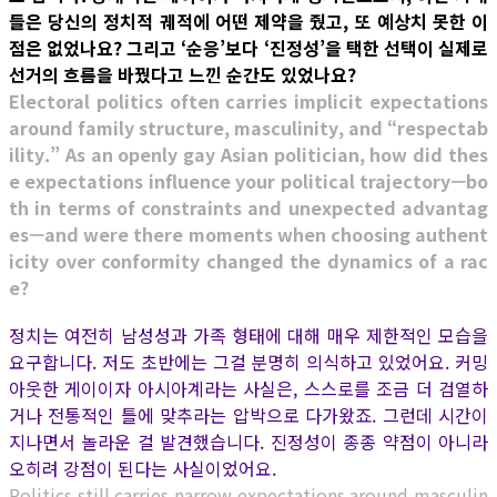
들은 당신의 정치적 궤적에 어떤 제약을 줬고, 또 예상치 못한 이
점은 없었나요? 그리고 ‘순응’보다 ‘진정성’을 택한 선택이 실제로
선거의 흐름을 바꿨다고 느낀 순간도 있었나요?
Electoral politics often carries implicit expectations
around family structure, masculinity, and “respectab
ility.” As an openly gay Asian politician, how did thes
e expectations influence your political trajectory—bo
th in terms of constraints and unexpected advantag
es—and were there moments when choosing authent
icity over conformity changed the dynamics of a rac
e?
정치는 여전히 남성성과 가족 형태에 대해 매우 제한적인 모습을
요구합니다. 저도 초반에는 그걸 분명히 의식하고 있었어요. 커밍
아웃한 게이이자 아시아계라는 사실은, 스스로를 조금 더 검열하
거나 전통적인 틀에 맞추라는 압박으로 다가왔죠. 그런데 시간이
지나면서 놀라운 걸 발견했습니다. 진정성이 종종 약점이 아니라
오히려 강점이 된다는 사실이었어요.
Politics still carries narrow expectations around masculin