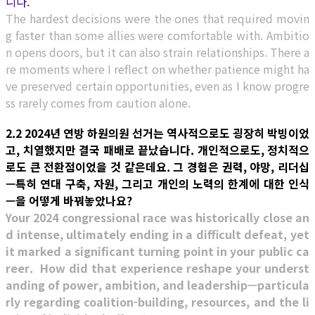
니다.
The hardest decisions were the ones that required movin
g faster than some allies were comfortable with. Ambitio
n opens doors, but it can also strain relationships. There a
re moments where I reflect on whether patience might ha
ve preserved certain opportunities, even as I know progre
ss rarely comes from caution alone.
2.2 2024년 연방 하원의원 선거는 역사적으로도 굉장히 박빙이었
고, 치열했지만 결국 패배로 끝났습니다. 개인적으로도, 정치적으
로도 큰 전환점이었을 것 같은데요. 그 경험은 권력, 야망, 리더십
—특히 연대 구축, 자원, 그리고 개인의 노력의 한계에 대한 인식
—을 어떻게 바꿔놓았나요?
Your 2024 congressional race was historically close an
d intense, ultimately ending in a difficult defeat, yet
it marked a significant turning point in your public ca
reer. How did that experience reshape your underst
anding of power, ambition, and leadership—particula
rly regarding coalition-building, resources, and the li