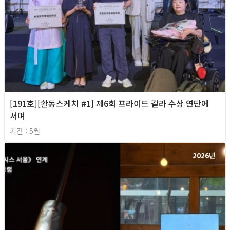
[191호][활동스케치 #1] 제6회 프라이드 갈라 수상 연단에
서며
기간 : 5월
2026년