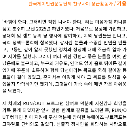
기용
한국게이인권운동단체 친구사이 상근활동가 /
'바꿔야 한다. 그러려면 직접 나서야 한다.' 라는 마음가짐 하나를
품고 분주히 보낸 2025년 하반기였다. 처음으로 정당에 가입하고,
당대회 및 캠프 등의 당 행사에 참여하고, 지역 당원들을 만나고,
국회 정책토론회에 참석했다. 감사한 분들과 소중한 인연을 만들
고, 그동안 깊이 알지 못했던 정치와 정당에 대해 조금씩 알아 가
며 시야를 넓혔다. 그러나 여러 귀한 경험과 좋은 분들을 여럿 만
났음에도 불구하고, 누구의 권유도, 인맥도 없이 홀로 뛰어든 길이
었기에 꾸준히 소통하며 함께 당선이라는 목표를 향해 걸어갈 동
료들이 곁에 없었고, 혼자서는 어떻게 해야 그 목표를 달성할 수
있을지 막막하기만 했기에, 그것들이 가슴 속에 매번 작은 아쉬움
을 남겼다.
세 차례의 RUN/OUT 프로그램 참여로 덕분에 자신감과 희망을
가득 품게 되었지만 앞서 말한 한계로 갈증을 느끼던 중, RUN/O
UT 켐페인 팀이 지원해 주신 덕분에 참여한 뉴웨이즈 부트캠프는
그야말로 단비와도 같았다. 선출직 정치인을 희망하는 사람으로