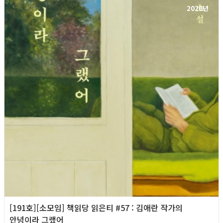
2026년
[191호][소모임] 책읽당 읽은티 #57 : 김애란 작가의
안녕이라 그랬어