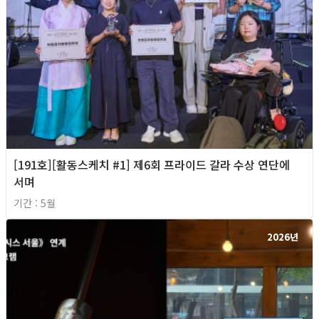
[191호][활동스케치 #1] 제6회 프라이드 갈라 수상 연단에
서며
기간 : 5월
2026년