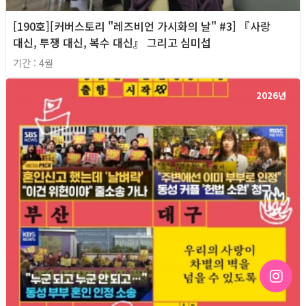
[190호][커버스토리 "레즈비언 가시화의 날" #3] 『사랑
대신, 투쟁 대신, 복수 대신』 그리고 심미섭
기간 : 4월
2026년