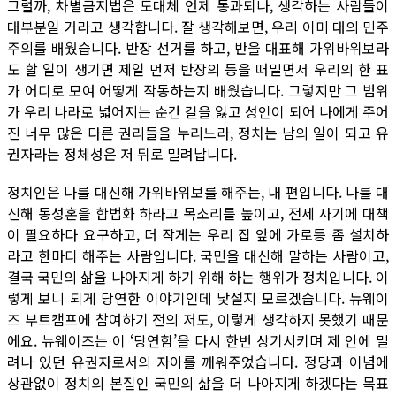
그럴까, 차별금지법은 도대체 언제 통과되나, 생각하는 사람들이
대부분일 거라고 생각합니다. 잘 생각해보면, 우리 이미 대의 민주
주의를 배웠습니다. 반장 선거를 하고, 반을 대표해 가위바위보라
도 할 일이 생기면 제일 먼저 반장의 등을 떠밀면서 우리의 한 표
가 어디로 모여 어떻게 작동하는지 배웠습니다. 그렇지만 그 범위
가 우리 나라로 넓어지는 순간 길을 잃고 성인이 되어 나에게 주어
진 너무 많은 다른 권리들을 누리느라, 정치는 남의 일이 되고 유
권자라는 정체성은 저 뒤로 밀려납니다.
정치인은 나를 대신해 가위바위보를 해주는, 내 편입니다. 나를 대
신해 동성혼을 합법화 하라고 목소리를 높이고, 전세 사기에 대책
이 필요하다 요구하고, 더 작게는 우리 집 앞에 가로등 좀 설치하
라고 한마디 해주는 사람입니다. 국민을 대신해 말하는 사람이고,
결국 국민의 삶을 나아지게 하기 위해 하는 행위가 정치입니다. 이
렇게 보니 되게 당연한 이야기인데 낯설지 모르겠습니다. 뉴웨이
즈 부트캠프에 참여하기 전의 저도, 이렇게 생각하지 못했기 때문
에요. 뉴웨이즈는 이 ‘당연함’을 다시 한번 상기시키며 제 안에 밀
려나 있던 유권자로서의 자아를 깨워주었습니다. 정당과 이념에
상관없이 정치의 본질인 국민의 삶을 더 나아지게 하겠다는 목표