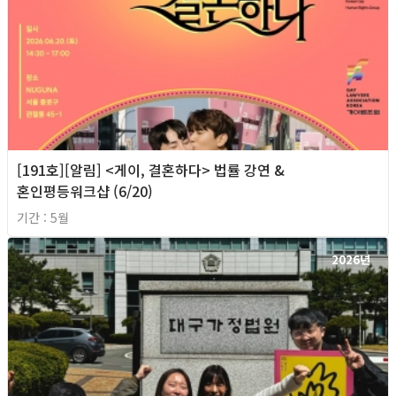
[191호][알림] <게이, 결혼하다> 법률 강연 &
혼인평등워크샵 (6/20)
기간 : 5월
2026년