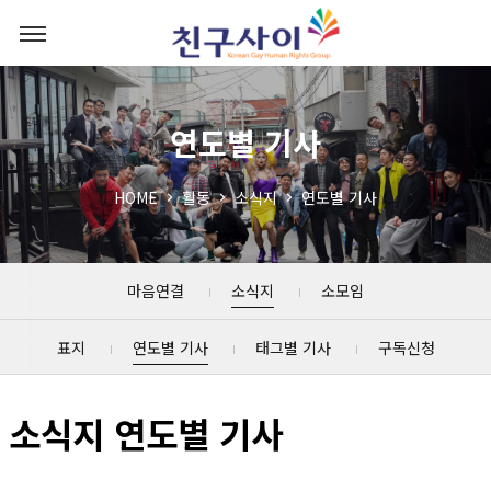
연도별 기사
HOME
활동
소식지
연도별 기사
마음연결
소식지
소모임
표지
연도별 기사
태그별 기사
구독신청
소식지 연도별 기사