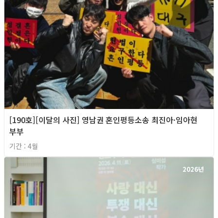
[190호][이달의 사진] 영남권 혼인평등소송 최진아·임아현
부부
기간 : 4월
2026년