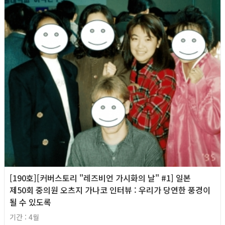
[190호][커버스토리 "레즈비언 가시화의 날" #1] 일본
제50회 중의원 오츠지 가나코 인터뷰 : 우리가 당연한 풍경이
될 수 있도록
기간 : 4월