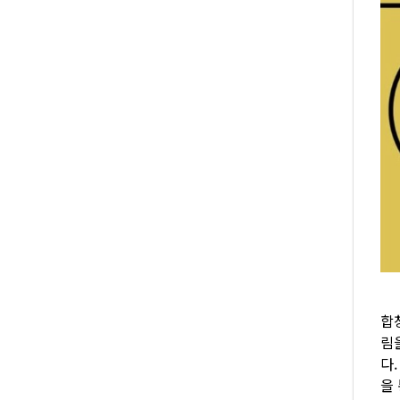
합
림
다
을