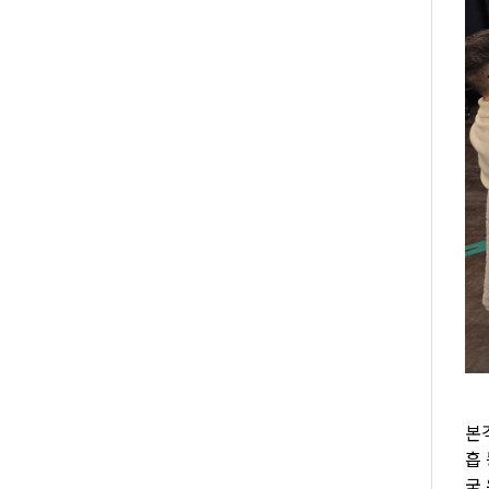
본
흡
국