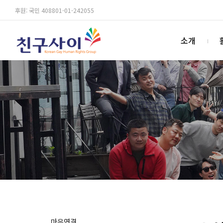
후원: 국민 408801-01-242055
소개
마음연결