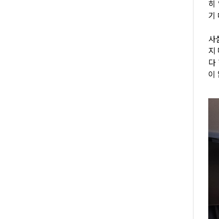
히
기
사
지
다
이