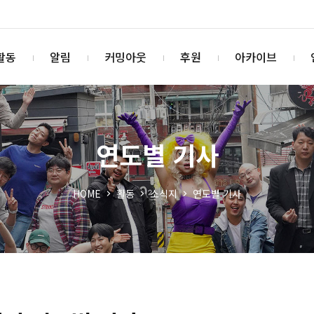
활동
알림
커밍아웃
후원
아카이브
연도별 기사
HOME
활동
소식지
연도별 기사