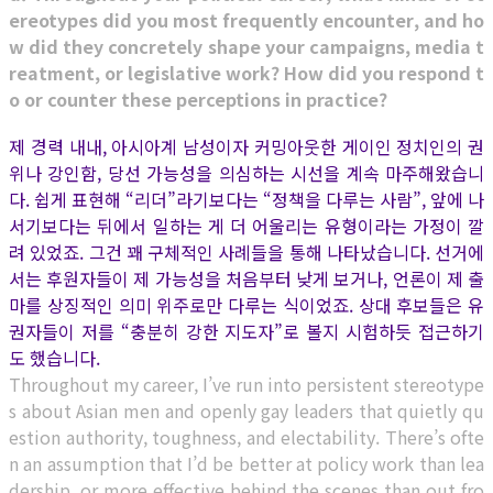
ereotypes did you most frequently encounter, and ho
w did they concretely shape your campaigns, media t
reatment, or legislative work? How did you respond t
o or counter these perceptions in practice?
제 경력 내내, 아시아계 남성이자 커밍아웃한 게이인 정치인의 권
위나 강인함, 당선 가능성을 의심하는 시선을 계속 마주해왔습니
다. 쉽게 표현해 “리더”라기보다는 “정책을 다루는 사람”, 앞에 나
서기보다는 뒤에서 일하는 게 더 어울리는 유형이라는 가정이 깔
려 있었죠. 그건 꽤 구체적인 사례들을 통해 나타났습니다. 선거에
서는 후원자들이 제 가능성을 처음부터 낮게 보거나, 언론이 제 출
마를 상징적인 의미 위주로만 다루는 식이었죠. 상대 후보들은 유
권자들이 저를 “충분히 강한 지도자”로 볼지 시험하듯 접근하기
도 했습니다.
Throughout my career, I’ve run into persistent stereotype
s about Asian men and openly gay leaders that quietly qu
estion authority, toughness, and electability. There’s ofte
n an assumption that I’d be better at policy work than lea
dership, or more effective behind the scenes than out fro