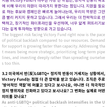
지금 Victory Fund가 마주한 가장 큰 위험은, 정치적 반동의 속도
에 비해 우리의 자원이 따라가지 못한다는 점입니다. 지원을 필요
로 하는 후보와 캠페인은 빠르게 늘어나는데, 우리의 역량은 그만
큼 빨리 커지지 못하고 있습니다. 그래서 우리는 더 전략적으로 선
택하고, 장기적인 파이프라인을 우선하며, 너무 얇게 퍼뜨리기보
다는 깊게 투자하는 방향으로 가고 있습니다.
The biggest risk facing Victory Fund right now is the pace
of political backlash compared to our resources. Demand
for support is growing faster than capacity. Addressing tha
t means being more strategic, prioritizing long-term pipe
lines, and investing deeply rather than spreading ourselve
s too thin.
3.2 미국에서 반(反)LGBTQ+ 정치적 반동이 거세지는 상황에서,
Victory Fund는 점점 더 큰 압박을 받고 있습니다. 조직은 주로
‘방어적인 역할’에 머물고 있다고 보시나요, 아니면 더 적극적인
정치 행위자로 진화하고 있다고 보시나요? 그 변화는 실제로 어떤
의미를 갖나요?
As anti-LGBTQ+ political backlash intensifies in the U