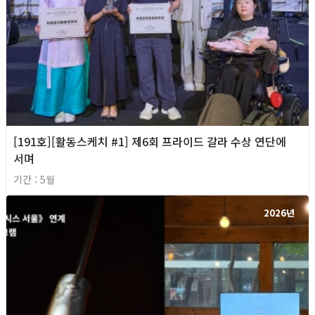
[191호][활동스케치 #1] 제6회 프라이드 갈라 수상 연단에
서며
기간 : 5월
2026년