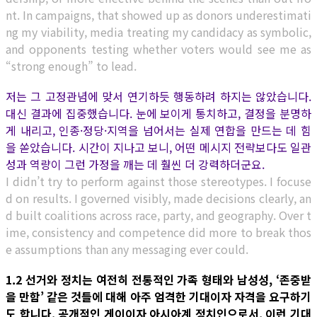
nt. In campaigns, that showed up as donors underestimati
ng my viability, media treating my candidacy as symbolic,
and opponents testing whether voters would see me as
“strong enough” to lead.
저는 그 고정관념에 맞서 연기하듯 행동하려 하지는 않았습니다.
대신 결과에 집중했습니다. 눈에 보이게 통치하고, 결정을 분명하
게 내리고, 인종·정당·지역을 넘어서는 실제 연합을 만드는 데 힘
을 쏟았습니다. 시간이 지나고 보니, 어떤 메시지 전략보다도 일관
성과 역량이 그런 가정을 깨는 데 훨씬 더 강력하더군요.
I didn’t try to perform against those stereotypes. I focuse
d on results. I governed visibly, made decisions clearly, an
d built coalitions across race, party, and geography. Over t
ime, consistency and competence did more to break thos
e assumptions than any messaging ever could.
1.2 선거와 정치는 여전히 전통적인 가족 형태와 남성성, ‘존중받
을 만함’ 같은 것들에 대해 아주 엄격한 기대이자 자격을 요구하기
도 합니다. 공개적인 게이이자 아시아계 정치인으로서, 이런 기대