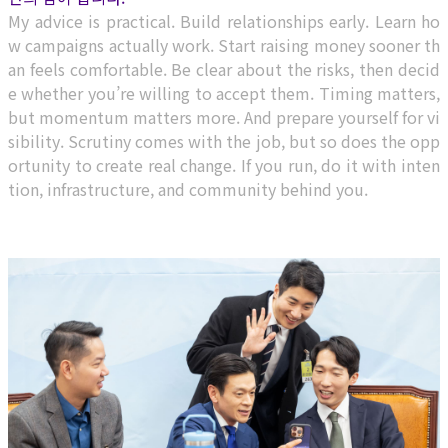
My advice is practical. Build relationships early. Learn ho
w campaigns actually work. Start raising money sooner th
an feels comfortable. Be clear about the risks, then decid
e whether you’re willing to accept them. Timing matters,
but momentum matters more. And prepare yourself for vi
sibility. Scrutiny comes with the job, but so does the opp
ortunity to create real change. If you run, do it with inten
tion, infrastructure, and community behind you.