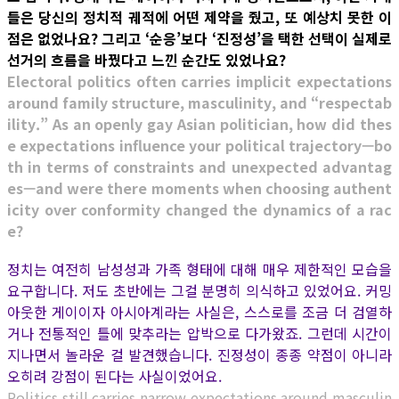
들은 당신의 정치적 궤적에 어떤 제약을 줬고, 또 예상치 못한 이
점은 없었나요? 그리고 ‘순응’보다 ‘진정성’을 택한 선택이 실제로
선거의 흐름을 바꿨다고 느낀 순간도 있었나요?
Electoral politics often carries implicit expectations
around family structure, masculinity, and “respectab
ility.” As an openly gay Asian politician, how did thes
e expectations influence your political trajectory—bo
th in terms of constraints and unexpected advantag
es—and were there moments when choosing authent
icity over conformity changed the dynamics of a rac
e?
정치는 여전히 남성성과 가족 형태에 대해 매우 제한적인 모습을
요구합니다. 저도 초반에는 그걸 분명히 의식하고 있었어요. 커밍
아웃한 게이이자 아시아계라는 사실은, 스스로를 조금 더 검열하
거나 전통적인 틀에 맞추라는 압박으로 다가왔죠. 그런데 시간이
지나면서 놀라운 걸 발견했습니다. 진정성이 종종 약점이 아니라
오히려 강점이 된다는 사실이었어요.
Politics still carries narrow expectations around masculin