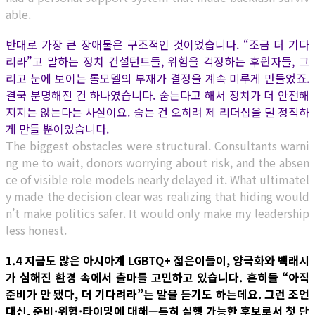
able.
반대로 가장 큰 장애물은 구조적인 것이었습니다. “조금 더 기다
리라”고 말하는 정치 컨설턴트들, 위험을 걱정하는 후원자들, 그
리고 눈에 보이는 롤모델의 부재가 결정을 계속 미루게 만들었죠.
결국 분명해진 건 하나였습니다. 숨는다고 해서 정치가 더 안전해
지지는 않는다는 사실이요. 숨는 건 오히려 제 리더십을 덜 정직하
게 만들 뿐이었습니다.
The biggest obstacles were structural. Consultants warni
ng me to wait, donors worrying about risk, and the absen
ce of visible role models nearly delayed it. What ultimatel
y made the decision clear was realizing that hiding would
n’t make politics safer. It would only make my leadership
less honest.
1.4 지금도 많은 아시아계 LGBTQ+ 젊은이들이, 양극화와 백래시
가 심해진 환경 속에서 출마를 고민하고 있습니다. 흔히들 “아직
준비가 안 됐다, 더 기다려라”는 말을 듣기도 하는데요. 그런 조언
대신, 준비·위험·타이밍에 대해—특히 실행 가능한 후보로서 첫 단