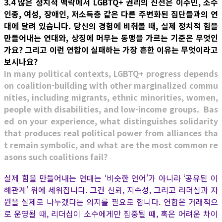
3.4 많은 정치적 맥락에서 LGBTQ+ 권리의 진전은 이주민, 소수
인종, 여성, 장애인, 저소득층 같은 다른 주변화된 집단들과의 연
대에 달려 있습니다. 당신의 경험에 비춰볼 때, 실제 정치적 힘을
만들어내는 연대와, 상징에 머무는 동맹을 가르는 기준은 무엇인
가요? 그리고 이런 연합이 실패하는 가장 흔한 이유는 무엇이라고
보시나요?
In many political contexts, LGBTQ+ progress depends
on coalition-building with other marginalized commu
nities, including migrants, ethnic minorities, women,
people with disabilities, and low-income groups. Bas
ed on your experience, what distinguishes solidarity
that produces real political power from alliances tha
t remain symbolic, and what are the most common re
asons such coalitions fail?
실제 힘을 만들어내는 연대는 ‘비슷한 언어’가 아니라 ‘공유된 이
해관계’ 위에 세워집니다. 그건 신뢰, 지속성, 그리고 리더십과 자
원을 실제로 나누겠다는 의지를 필요로 합니다. 연합은 거래적으
로 운영될 때, 리더십이 소수에게만 집중될 때, 혹은 어려운 차이