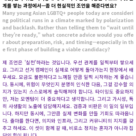
계를 쌓는 과정에서—좀 더 현실적인 조언을 해준다면요?
Many young Asian LGBTQ+ people today are consideri
ng political runs in a climate marked by polarization
and backlash. Rather than telling them to “wait until
they’re ready,” what concrete advice would you offe
r about preparation, risk, and timing—especially in th
e first phase of building a viable candidacy?
제 조언은 '실천'하라는 것입니다. 우선 관계를 일찍부터 쌓으세
요. 그리고 선거 캠페인이 실제로 어떻게 돌아가는지 현장에서 배
우세요. 모금도 불편하다고 느껴질 만큼 일찍 시작하는 게 좋습니
다. 동시에, 위험이 무엇인지 분명히 인식한 다음, 그걸 감수할 의
지가 있는지 스스로에게 솔직해져야 합니다. 타이밍도 중요하지
만, 저는 모멘텀이 더 중요하다고 생각합니다. 그리고 가시성, 특
히 사생활의 노출에 담담해지세요. 검증과 비판은 이 일의 일부입
니다. 하지만 동시에, 그만큼 실제 변화를 만들 기회도 따라옵니
다. 출마를 한다면, 의지와 인프라, 그리고 커뮤니티의 지지를 갖
추고 하세요. 이 셋이 함께 갈 때, 비로소 정치는 혼자가 아니라 집
단의 힘이 됩니다.