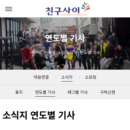
연도별 기사
HOME
활동
소식지
연도별 기사
마음연결
소식지
소모임
표지
연도별 기사
태그별 기사
구독신청
소식지 연도별 기사