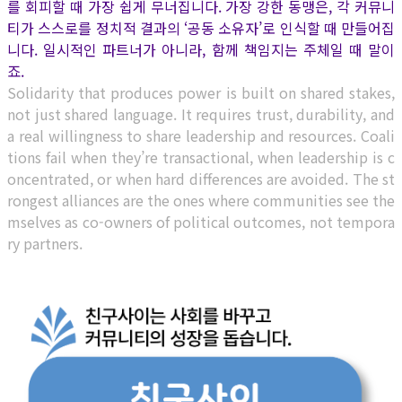
를 회피할 때 가장 쉽게 무너집니다. 가장 강한 동맹은, 각 커뮤니
티가 스스로를 정치적 결과의 ‘공동 소유자’로 인식할 때 만들어집
니다. 일시적인 파트너가 아니라, 함께 책임지는 주체일 때 말이
죠.
Solidarity that produces power is built on shared stakes,
not just shared language. It requires trust, durability, and
a real willingness to share leadership and resources. Coali
tions fail when they’re transactional, when leadership is c
oncentrated, or when hard differences are avoided. The st
rongest alliances are the ones where communities see the
mselves as co-owners of political outcomes, not tempora
ry partners.