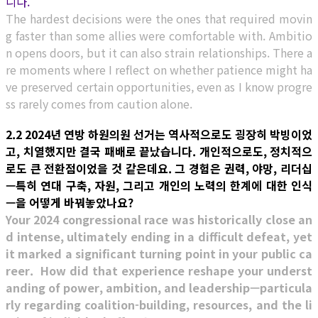
니다.
The hardest decisions were the ones that required movin
g faster than some allies were comfortable with. Ambitio
n opens doors, but it can also strain relationships. There a
re moments where I reflect on whether patience might ha
ve preserved certain opportunities, even as I know progre
ss rarely comes from caution alone.
2.2 2024년 연방 하원의원 선거는 역사적으로도 굉장히 박빙이었
고, 치열했지만 결국 패배로 끝났습니다. 개인적으로도, 정치적으
로도 큰 전환점이었을 것 같은데요. 그 경험은 권력, 야망, 리더십
—특히 연대 구축, 자원, 그리고 개인의 노력의 한계에 대한 인식
—을 어떻게 바꿔놓았나요?
Your 2024 congressional race was historically close an
d intense, ultimately ending in a difficult defeat, yet
it marked a significant turning point in your public ca
reer. How did that experience reshape your underst
anding of power, ambition, and leadership—particula
rly regarding coalition-building, resources, and the li