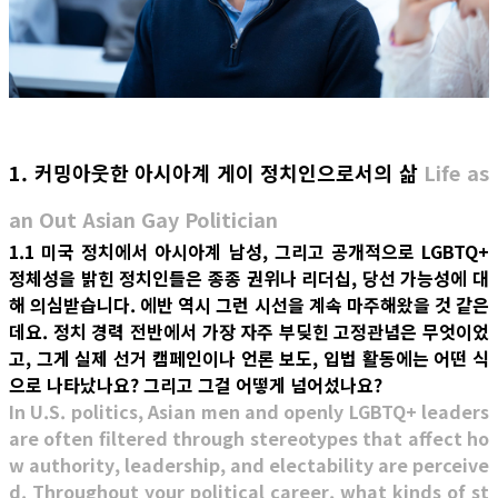
1. 커밍아웃한 아시아계 게이 정치인으로서의 삶
Life as
an Out Asian Gay Politician
1.1 미국 정치에서 아시아계 남성, 그리고 공개적으로 LGBTQ+
정체성을 밝힌 정치인들은 종종 권위나 리더십, 당선 가능성에 대
해 의심받습니다. 에반 역시 그런 시선을 계속 마주해왔을 것 같은
데요. 정치 경력 전반에서 가장 자주 부딪힌 고정관념은 무엇이었
고, 그게 실제 선거 캠페인이나 언론 보도, 입법 활동에는 어떤 식
으로 나타났나요? 그리고 그걸 어떻게 넘어섰나요?
In U.S. politics, Asian men and openly LGBTQ+ leaders
are often filtered through stereotypes that affect ho
w authority, leadership, and electability are perceive
d. Throughout your political career, what kinds of st