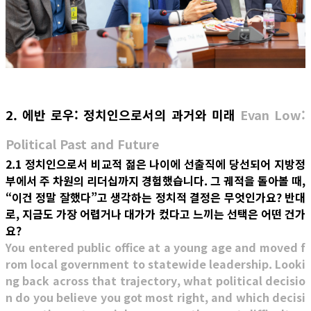
2. 에반 로우: 정치인으로서의 과거와 미래
Evan Low:
Political Past and Future
2.1 정치인으로서 비교적 젊은 나이에 선출직에 당선되어 지방정
부에서 주 차원의 리더십까지 경험했습니다. 그 궤적을 돌아볼 때,
“이건 정말 잘했다”고 생각하는 정치적 결정은 무엇인가요? 반대
로, 지금도 가장 어렵거나 대가가 컸다고 느끼는 선택은 어떤 건가
요?
You entered public office at a young age and moved f
rom local government to statewide leadership. Looki
ng back across that trajectory, what political decisio
n do you believe you got most right, and which decisi