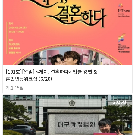
[191호][알림] <게이, 결혼하다> 법률 강연 &
혼인평등워크샵 (6/20)
기간 : 5월
2026년