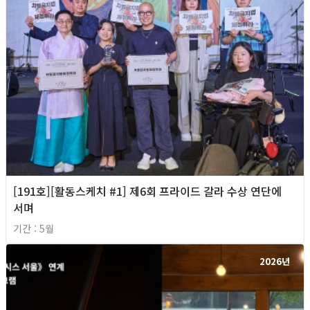
[191호][활동스케치 #1] 제6회 프라이드 갈라 수상 연단에
서며
기간 : 5월
2026년