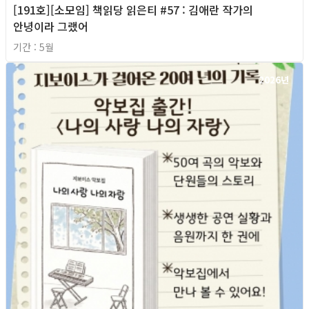
[191호][소모임] 책읽당 읽은티 #57 : 김애란 작가의
안녕이라 그랬어
기간 : 5월
2026년