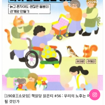
2026년
[190호][소모임] 책읽당 읽은티 #56 : 우리의 노후는 어떻게
될 것인가