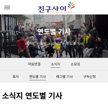
연도별 기사
HOME
활동
소식지
연도별 기사
마음연결
소식지
소모임
표지
연도별 기사
태그별 기사
구독신청
소식지 연도별 기사