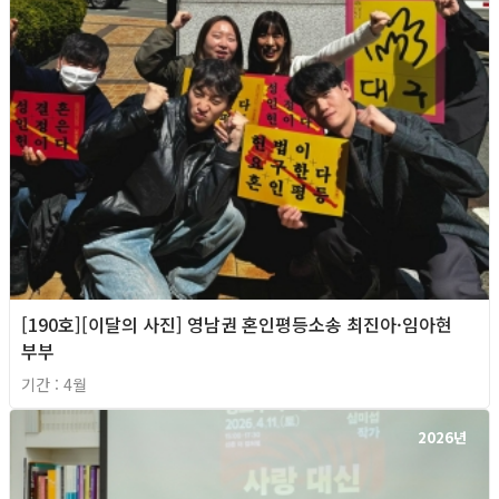
[190호][이달의 사진] 영남권 혼인평등소송 최진아·임아현
부부
기간 : 4월
2026년