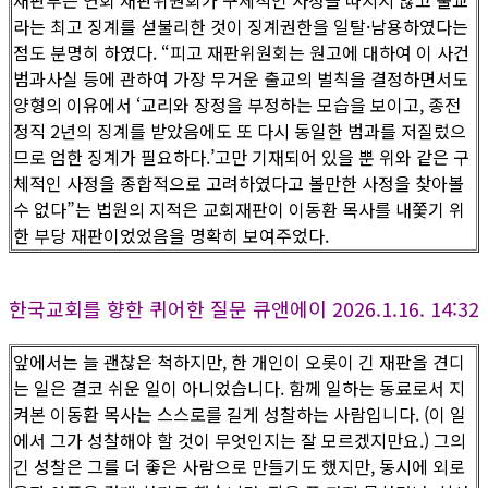
재판부는 연회 재판위원회가 구체적인 사정을 따지지 않고 출교
라는 최고 징계를 섣불리한 것이 징계권한을 일탈·남용하였다는
점도 분명히 하였다. “피고 재판위원회는 원고에 대하여 이 사건
범과사실 등에 관하여 가장 무거운 출교의 벌칙을 결정하면서도
양형의 이유에서 ‘교리와 장정을 부정하는 모습을 보이고, 종전
정직 2년의 징계를 받았음에도 또 다시 동일한 범과를 저질렀으
므로 엄한 징계가 필요하다.’고만 기재되어 있을 뿐 위와 같은 구
체적인 사정을 종합적으로 고려하였다고 볼만한 사정을 찾아볼
수 없다”는 법원의 지적은 교회재판이 이동환 목사를 내쫓기 위
한 부당 재판이었었음을 명확히 보여주었다.
한국교회를 향한 퀴어한 질문 큐앤에이 2026.1.16. 14:32
앞에서는 늘 괜찮은 척하지만, 한 개인이 오롯이 긴 재판을 견디
는 일은 결코 쉬운 일이 아니었습니다. 함께 일하는 동료로서 지
켜본 이동환 목사는 스스로를 길게 성찰하는 사람입니다. (이 일
에서 그가 성찰해야 할 것이 무엇인지는 잘 모르겠지만요.) 그의
긴 성찰은 그를 더 좋은 사람으로 만들기도 했지만, 동시에 외로