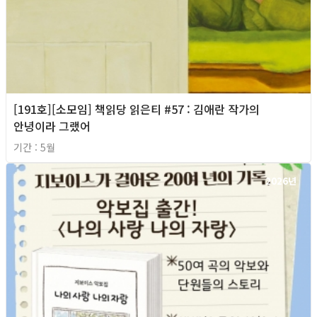
[191호][소모임] 책읽당 읽은티 #57 : 김애란 작가의
안녕이라 그랬어
기간 : 5월
2026년