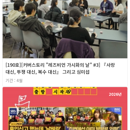
[190호][커버스토리 "레즈비언 가시화의 날" #3] 『사랑
대신, 투쟁 대신, 복수 대신』 그리고 심미섭
기간 : 4월
2026년