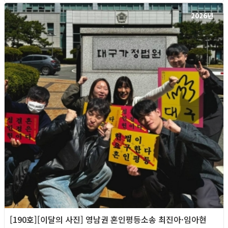
2026년
[190호][이달의 사진] 영남권 혼인평등소송 최진아·임아현