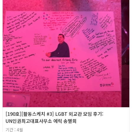
[190호][활동스케치 #3] LGBT 외교관 모임 후기:
UN인권최고대표사무소 에릭 송별회
기간 : 4월