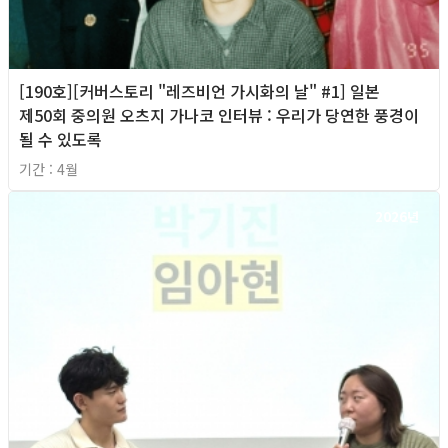
[190호][커버스토리 "레즈비언 가시화의 날" #1] 일본
제50회 중의원 오츠지 가나코 인터뷰 : 우리가 당연한 풍경이
될 수 있도록
기간 : 4월
2026년