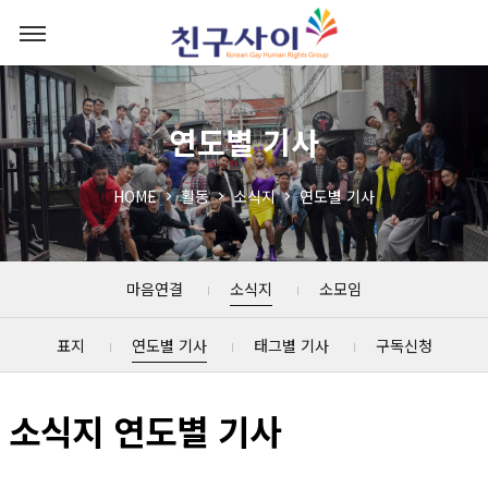
연도별 기사
HOME
활동
소식지
연도별 기사
마음연결
소식지
소모임
표지
연도별 기사
태그별 기사
구독신청
소식지 연도별 기사