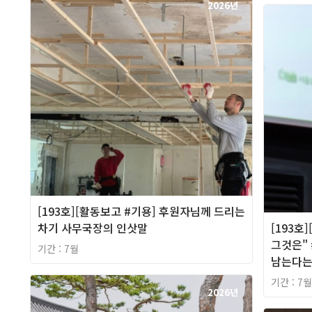
2026년
[193호][활동보고 #기용] 후원자님께 드리는
차기 사무국장의 인삿말
[193호
그것은" 
기간 : 7월
남는다는
기간 : 7월
2026년