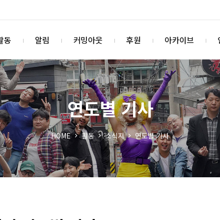
활동
알림
커밍아웃
후원
아카이브
연도별 기사
HOME
활동
소식지
연도별 기사