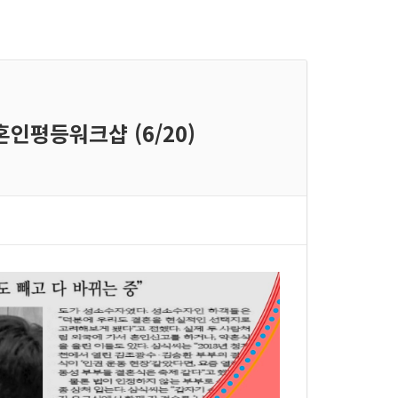
혼인평등워크샵 (6/20)