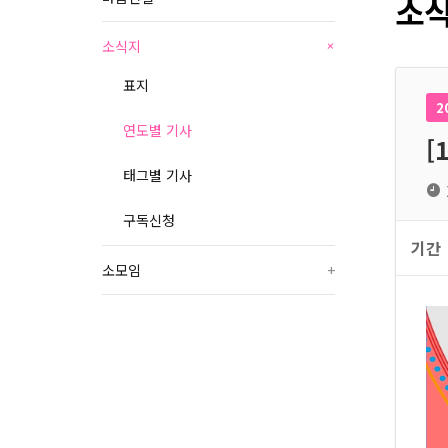
소식
소식지
+
표지
2
연도별 기사
[
태그별 기사
구독신청
기간
소모임
+