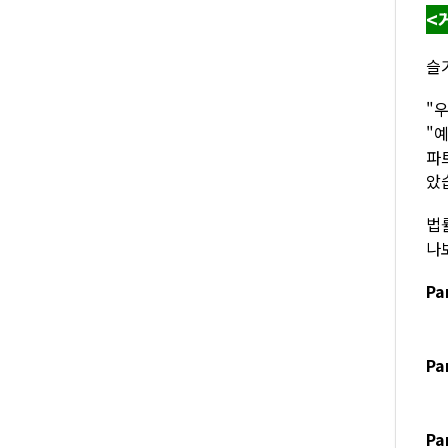
<
슬
"
"
파
았
법
나
Pa
Pa
P