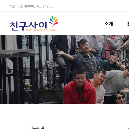
후원: 국민 408801-01-242055
소개
마음연결