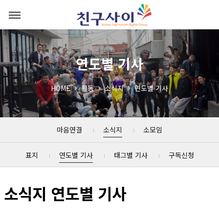
연도별 기사
HOME
활동
소식지
연도별 기사
마음연결
소식지
소모임
표지
연도별 기사
태그별 기사
구독신청
소식지 연도별 기사