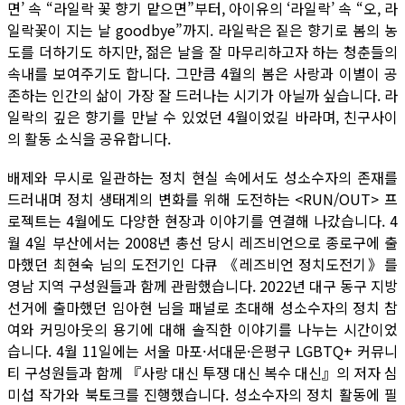
면’ 속 “라일락 꽃 향기 맡으면”부터, 아이유의 ‘라일락’ 속 “오, 라
일락꽃이 지는 날 goodbye”까지. 라일락은 짙은 향기로 봄의 농
도를 더하기도 하지만, 젊은 날을 잘 마무리하고자 하는 청춘들의
속내를 보여주기도 합니다. 그만큼 4월의 봄은 사랑과 이별이 공
존하는 인간의 삶이 가장 잘 드러나는 시기가 아닐까 싶습니다. 라
일락의 깊은 향기를 만날 수 있었던 4월이었길 바라며, 친구사이
의 활동 소식을 공유합니다.
배제와 무시로 일관하는 정치 현실 속에서도 성소수자의 존재를
드러내며 정치 생태계의 변화를 위해 도전하는 <RUN/OUT> 프
로젝트는 4월에도 다양한 현장과 이야기를 연결해 나갔습니다. 4
월 4일 부산에서는 2008년 총선 당시 레즈비언으로 종로구에 출
마했던 최현숙 님의 도전기인 다큐 《레즈비언 정치도전기》를
영남 지역 구성원들과 함께 관람했습니다. 2022년 대구 동구 지방
선거에 출마했던 임아현 님을 패널로 초대해 성소수자의 정치 참
여와 커밍아웃의 용기에 대해 솔직한 이야기를 나누는 시간이었
습니다. 4월 11일에는 서울 마포·서대문·은평구 LGBTQ+ 커뮤니
티 구성원들과 함께 『사랑 대신 투쟁 대신 복수 대신』의 저자 심
미섭 작가와 북토크를 진행했습니다. 성소수자의 정치 활동에 필