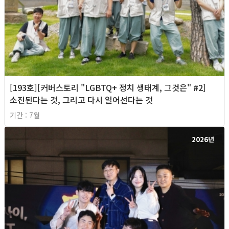
[193호][커버스토리 "LGBTQ+ 정치 생태계, 그것은" #2]
소진된다는 것, 그리고 다시 일어선다는 것
기간 : 7월
2026년