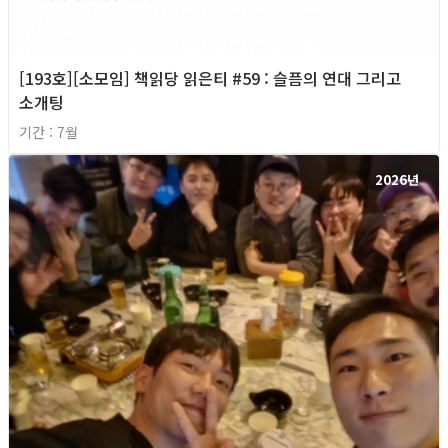
[193호][소모임] 책읽당 읽은티 #59 : 슬픔의 연대 그리고
소개팅
기간 : 7월
2026년