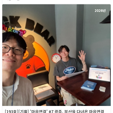
2026년
[193호][기획] '마음연결' #7 광주, 부산을 다녀온 마음연결