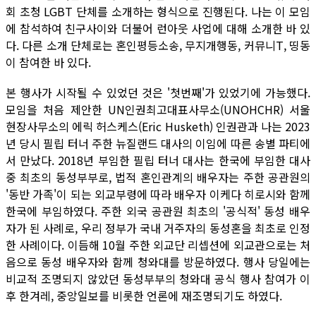
회 초청 LGBT 단체를 소개하는 형식으로 진행된다. 나는 이 모임
에 참석하여 친구사이와 더불어 런아웃 사업에 대해 소개한 바 있
다. 다른 소개 단체로는 혼인평등소송, 무지개행동, 커뮤니T, 띵동
이 참여한 바 있다.
본 행사가 시작될 수 있었던 것은 '첫번째'가 있었기에 가능했다.
모임을 처음 제안한 UN인권최고대표사무소(UNOHCHR) 서울
현장사무소의 에릭 허스케스(Eric Husketh) 인권관과 나는 2023
년 당시 필립 터너 주한 뉴질랜드 대사의 이임에 따른 송별 파티에
서 만났다. 2018년 부임한 필립 터너 대사는 한국에 부임한 대사
중 최초의 동성부부로, 법적 혼인관계의 배우자는 주한 공관원의
'동반 가족'이 되는 외교부령에 따라 배우자 이케다 히로시와 함께
한국에 부임하였다. 주한 외국 공관원 최초의 '공식적' 동성 배우
자가 된 사례로, 우리 정부가 국내 거주자의 동성혼을 최초로 인정
한 사례이다. 이듬해 10월 주한 외교단 리셉션에 외교관으로는 처
음으로 동성 배우자와 함께 청와대를 방문하였다. 행사 당일에는
비교적 조명되지 않았던 동성부부의 청와대 공식 행사 참여가 이
후 한겨레, 중앙일보를 비롯한 언론에 재조명되기도 하였다.