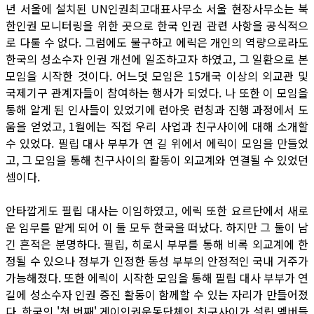
년 서울에 설치된 UN인권최고대표사무소 서울 현장사무소는 북
한인권 모니터링을 위한 곳으로 한국 인권 관련 사항을 공식적으
로 다룰 수 없다. 그럼에도 불구하고 에릭은 개인의 역량으로라도
한국의 성소수자 인권 개선에 일조하고자 하였고, 그 일환으로 본
모임을 시작한 것이다. 어느덧 모임은 15개국 이상의 외교관 및
국제기구 관계자들이 참여하는 행사가 되었다. 나 또한 이 모임을
통해 알게 된 인사들이 있었기에 런아웃 런칭과 진행 과정에서 도
움을 얻었고, 1월에는 직접 우리 사업과 친구사이에 대해 소개할
수 있었다. 필립 대사 부부가 연 길 위에서 에릭이 모임을 만들었
고, 그 모임을 통해 친구사이의 활동이 외교계와 연결될 수 있었던
셈이다.
안타깝게도 필립 대사는 이임하였고, 에릭 또한 요르단에서 새로
운 임무를 맡게 되어 이 둘 모두 한국을 떠났다. 하지만 그 둘이 남
긴 흔적은 분명하다. 필립, 히로시 부부를 통해 비록 외교계에 한
정될 수 있으나 정부가 인정한 동성 부부의 안정적인 국내 거주가
가능해졌다. 또한 에릭이 시작한 모임을 통해 필립 대사 부부가 연
길에 성소수자 인권 증진 활동이 함께할 수 있는 자리가 만들어졌
다. 한국의 '첫 번째' 게이인권운동단체인 친구사이가 설립 멤버들