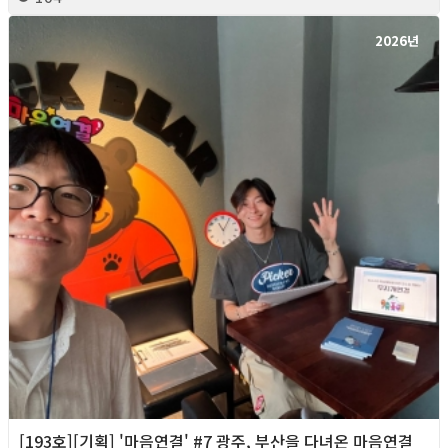
2026년
[193호][기획] '마음연결' #7 광주, 부산을 다녀온 마음연결