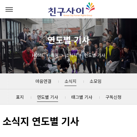
연도별 기사
HOME
활동
소식지
연도별 기사
마음연결
소식지
소모임
표지
연도별 기사
태그별 기사
구독신청
소식지 연도별 기사