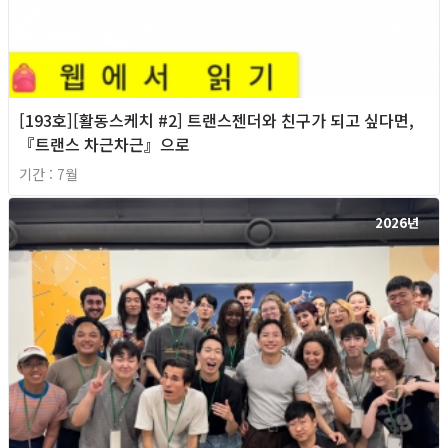
[193호][활동스케치 #2] 트랜스젠더와 친구가 되고 싶다면,
『트랜스 차근차근』으로
기간 : 7월
2026년