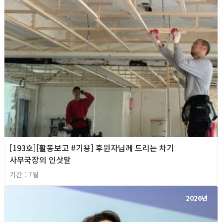
[193호][활동보고 #기용] 후원자님께 드리는 차기
사무국장의 인삿말
기간 : 7월
2026년