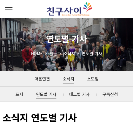
연도별 기사
HOME
활동
소식지
연도별 기사
마음연결
소식지
소모임
표지
연도별 기사
태그별 기사
구독신청
소식지 연도별 기사