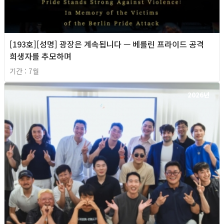
[193호][성명] 광장은 계속됩니다 — 베를린 프라이드 공격
희생자를 추모하며
기간 : 7월
2026년