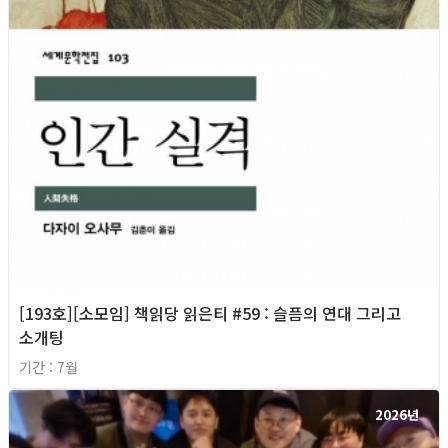
[193호][소모임] 책읽당 읽은티 #59 : 슬픔의 연대 그리고
소개팅
기간 : 7월
2026년