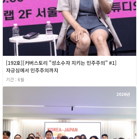
[192호][커버스토리 "성소수자 지키는 민주주의" #1]
자긍심에서 민주주의까지
기간 : 6월
2026년