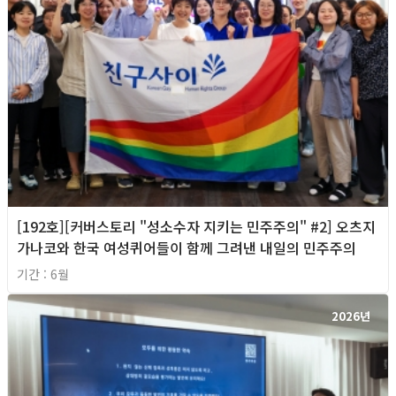
[192호][커버스토리 "성소수자 지키는 민주주의" #2] 오츠지
가나코와 한국 여성퀴어들이 함께 그려낸 내일의 민주주의
기간 : 6월
2026년