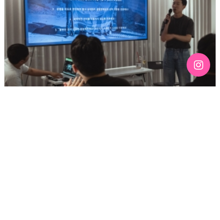
[192호][커버스토리 "성소수자 지키는 민주주의" #3] 함께
만들어가는 게이 커뮤니티를 상상하기
기간 : 6월
2026년