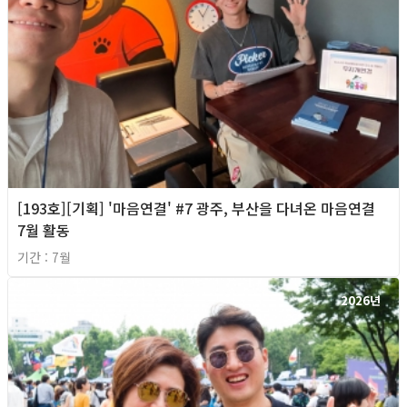
[193호][기획] '마음연결' #7 광주, 부산을 다녀온 마음연결
7월 활동
기간 : 7월
2026년