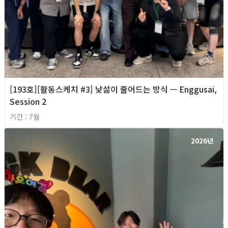
[193호][활동스케치 #3] 낯섦이 줄어드는 방식 — Enggusai,
Session 2
기간 : 7월
2026년