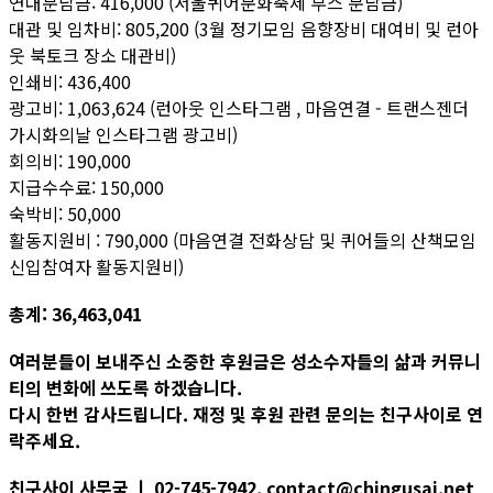
연대분담금: 416,000 (서울퀴어문화축제 부스 분담금)
대관 및 임차비: 805,200 (3월 정기모임 음향장비 대여비 및 런아
웃 북토크 장소 대관비)
인쇄비: 436,400
광고비: 1,063,624 (런아웃 인스타그램 , 마음연결 - 트랜스젠더
가시화의날 인스타그램 광고비)
회의비: 190,000
지급수수료: 150,000
숙박비: 50,000
활동지원비 : 790,000 (마음연결 전화상담 및 퀴어들의 산책모임
신입참여자 활동지원비)
총계: 36,463,041
여러분들이 보내주신 소중한 후원금은 성소수자들의 삶과 커뮤니
티의 변화에 쓰도록 하겠습니다.
다시 한번 감사드립니다. 재정 및 후원 관련 문의는 친구사이로 연
락주세요.
친구사이 사무국 ㅣ 02-745-7942, contact@chingusai.net