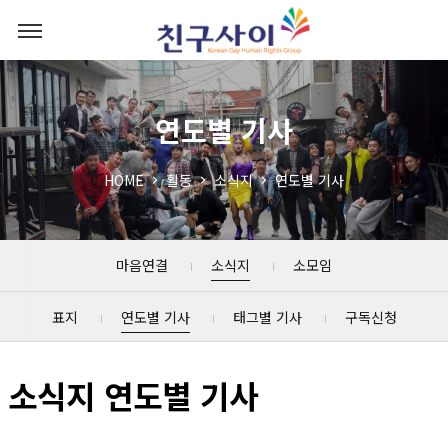
연도별 기사
HOME
활동
소식지
연도별 기사
마음연결
소식지
소모임
표지
연도별 기사
태그별 기사
구독신청
소식지 연도별 기사