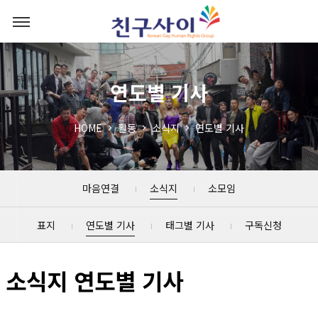
연도별 기사
HOME
활동
소식지
연도별 기사
마음연결
소식지
소모임
표지
연도별 기사
태그별 기사
구독신청
소식지 연도별 기사