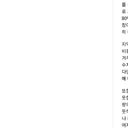
를 
로 
8
참
히
지
비
거
수
다만
해
또
웃
량
웃
나 
여