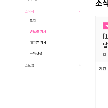
소식
소식지
+
표지
2
연도별 기사
[
태그별 기사
답
구독신청
소모임
+
기간