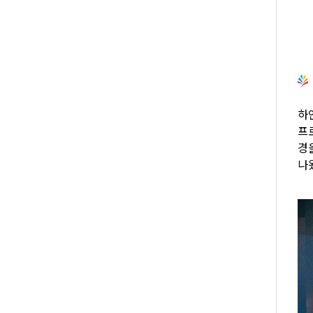
하
프로
경
나