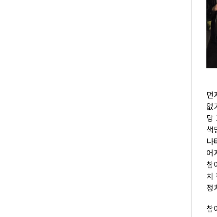
먼
없
당 
색당
나
어
참
치
정
참