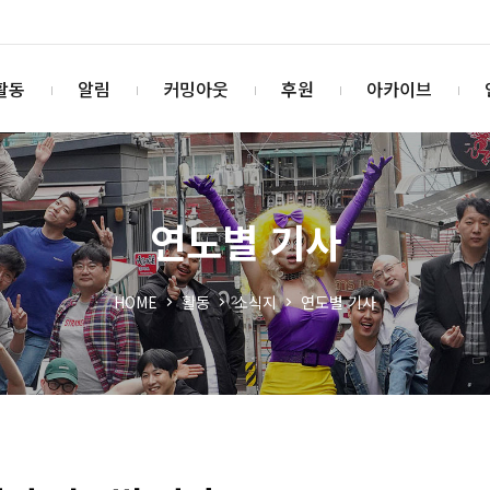
활동
알림
커밍아웃
후원
아카이브
연도별 기사
HOME
활동
소식지
연도별 기사