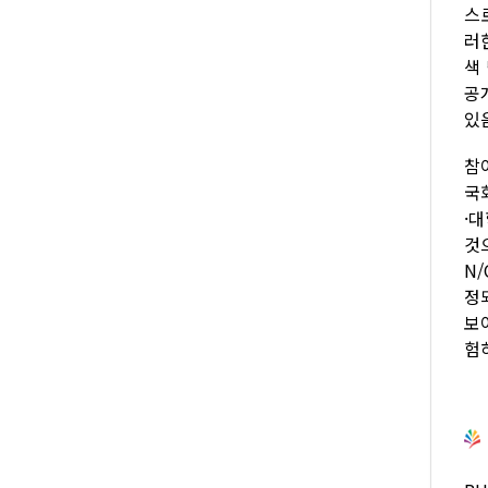
스
러
색
공
있
참
국
·
것
N
정
보
험