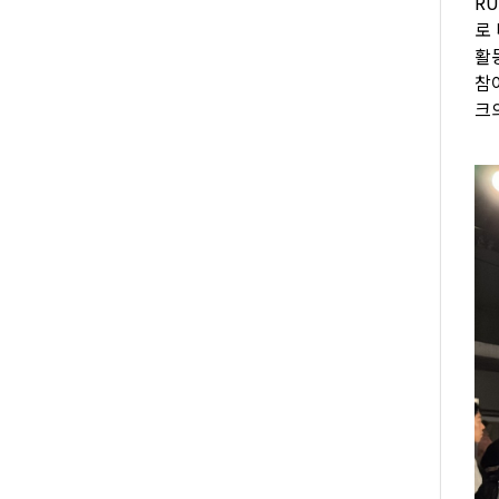
R
로
활
참
크