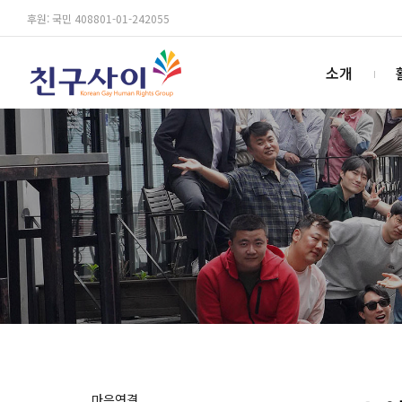
후원: 국민 408801-01-242055
소개
마음연결