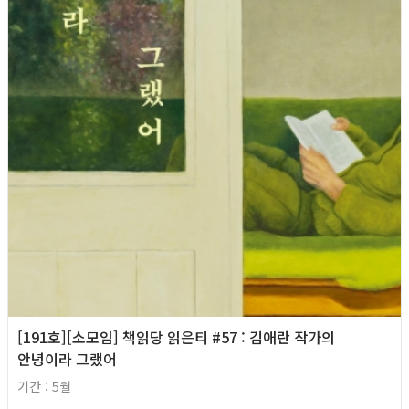
[191호][소모임] 책읽당 읽은티 #57 : 김애란 작가의
안녕이라 그랬어
기간 : 5월