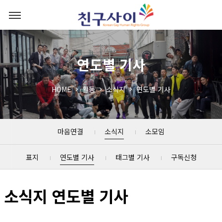
연도별 기사
HOME
활동
소식지
연도별 기사
마음연결
소식지
소모임
표지
연도별 기사
태그별 기사
구독신청
소식지 연도별 기사