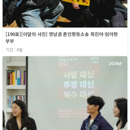
[190호][이달의 사진] 영남권 혼인평등소송 최진아·임아현
부부
기간 : 4월
2026년