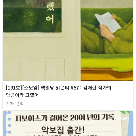
[191호][소모임] 책읽당 읽은티 #57 : 김애란 작가의
안녕이라 그랬어
기간 : 5월
2026년