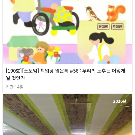
[190호][소모임] 책읽당 읽은티 #56 : 우리의 노후는 어떻게
될 것인가
기간 : 4월
2026년