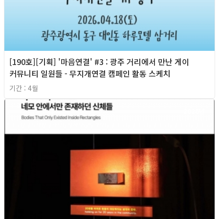
[190호][기획] '마음연결' #3 : 광주 거리에서 만난 게이
커뮤니티 일원들 - 무지개연결 캠페인 활동 스케치
기간 : 4월
2026년