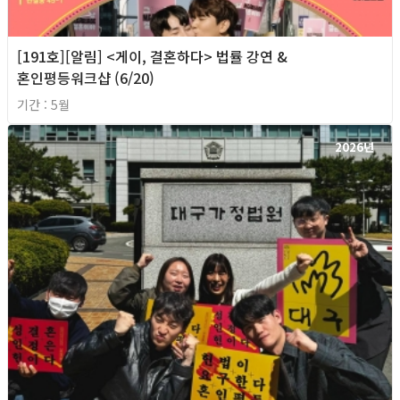
[191호][알림] <게이, 결혼하다> 법률 강연 &
혼인평등워크샵 (6/20)
기간 : 5월
2026년