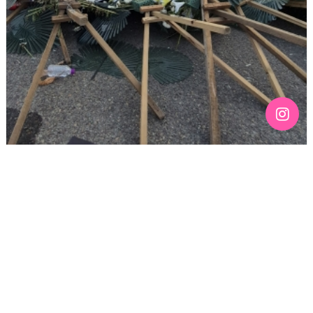
[190호][기고] 칠흑 같은 어둠 위에 스며드는 무지갯빛 –
136주년 노동절을 맞이하며
기간 : 4월
2026년