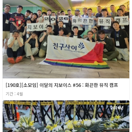
[190호][소모임] 이달의 지보이스 #56 : 화끈한 뮤직 캠프
기간 : 4월
2026년