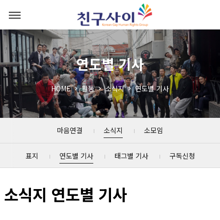
연도별 기사
HOME
활동
소식지
연도별 기사
마음연결
소식지
소모임
표지
연도별 기사
태그별 기사
구독신청
소식지 연도별 기사