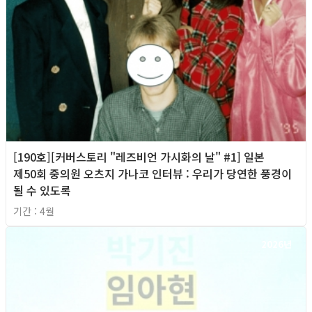
[190호][커버스토리 "레즈비언 가시화의 날" #1] 일본
제50회 중의원 오츠지 가나코 인터뷰 : 우리가 당연한 풍경이
될 수 있도록
기간 : 4월
2026년