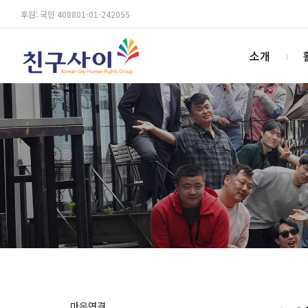
후원: 국민 408801-01-242055
소개
마음연결