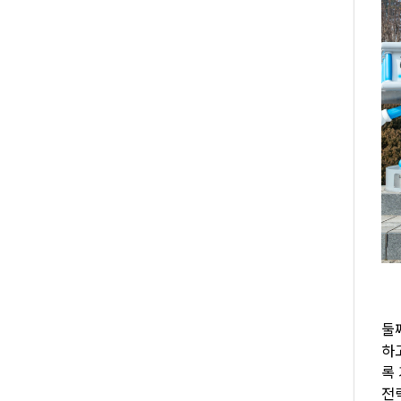
둘
하
록
전