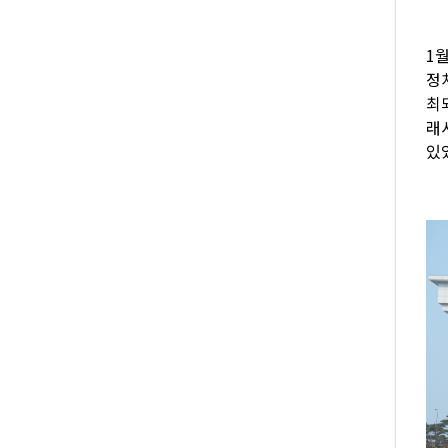
1
정치
최
래
있