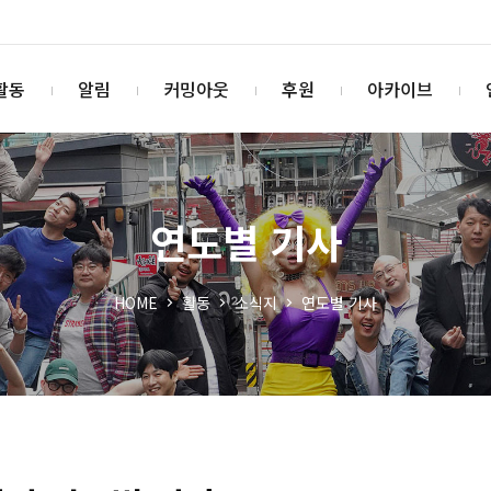
활동
알림
커밍아웃
후원
아카이브
연도별 기사
HOME
활동
소식지
연도별 기사