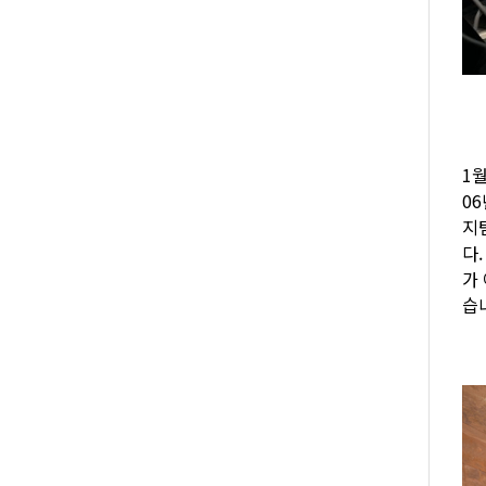
1월
06
지
다
가
습