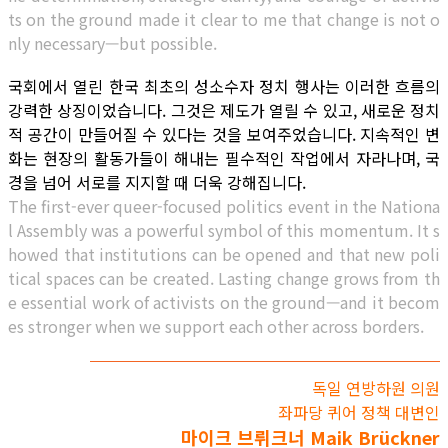
ts on the ground made it clear to me that change is not o
nly necessary—but possible.
국회에서 열린 한국 최초의 성소수자 정치 행사는 이러한 흐름의
강력한 상징이었습니다. 그것은 제도가 열릴 수 있고, 새로운 정치
적 공간이 만들어질 수 있다는 것을 보여주었습니다. 지속적인 변
화는 현장의 활동가들이 해내는 필수적인 작업에서 자라나며, 국
경을 넘어 서로를 지지할 때 더욱 강해집니다.
The first-ever queer-focused politics event in the Nationa
l Assembly was a powerful symbol of this momentum. It s
howed that institutions can be opened and that new poli
tical spaces can be created. Lasting change grows from th
e essential work of activists on the ground—and it becom
es stronger when we support each other across borders.
독일 연방하원 의원
좌파당 퀴어 정책 대변인
마이크 브뤼크너 Maik Brückner