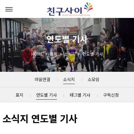
연도별 기사
HOME
활동
소식지
연도별 기사
마음연결
소식지
소모임
표지
연도별 기사
태그별 기사
구독신청
소식지 연도별 기사