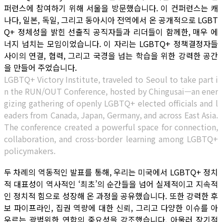
퍼런스에 참여하기 위해 서울을 방문했습니다. 이 컨퍼런스는 캐
나다, 일본, 독일, 그리고 동아시아 전역에서 온 공개적으로 LGBT
Q+ 정체성을 밝힌 선출직 공직자들과 리더들이 함께한, 매우 에
너지 넘치는 모임이었습니다. 이 자리는 LGBTQ+ 정책결정자들
사이의 연결, 협력, 그리고 국경을 넘는 학습을 위한 강력한 공간
을 만들어 주었습니다.
LGBTQ+ Victory Institute, traveled to Seoul to take part i
n the RUN/OUT Conference, hosted by Chingusai—an ener
gizing gathering of openly LGBTQ+ elected officials and l
eaders from Canada, Japan, Germany, and across East Asia.
The conference created a powerful space for connection,
collaboration, and cross-border learning among LGBTQ+
policymakers.
두 차례의 역동적인 발표를 통해, 우리는 미국에서 LGBTQ+ 정치
적 대표성이 역사적인 ‘최초’의 순간들을 넘어 실제적이고 지속적
인 정치적 힘으로 성장해 온 과정을 공유했습니다. 또한 강력한 후
보 파이프라인, 집권 역량에 대한 신뢰, 그리고 다양한 이슈를 아
우르는 광범위한 연합의 중요성을 강조했습니다. 아울러 장기적