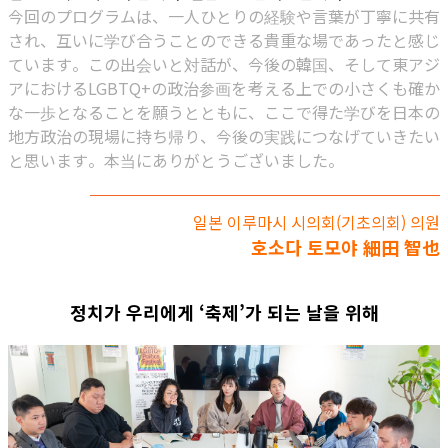
今回のプログラムは、一人ひとりの経験や言葉が丁寧に共有
され、互いに学び合うことのできる貴重な場であったと感じ
ています。この出会いと対話が、今後の韓国、そして東アジ
アにおけるLGBTQ+の政治参画を考える上での小さくも確か
な一歩となることを願うとともに、ここで得た学びを日本の
地方政治の現場に持ち帰り、今後の実践につなげていきたい
と思います。本当にありがとうございました。
일본 이루마시 시의회(기초의회) 의원
호소다 토모야 細田 智也
정치가 우리에게 ‘축제’가 되는 날을 위해