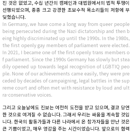
진 것은 없었고, 수십 년간의 캠페인과 대법원에서의 법적 투쟁이
선행되었으며, 종종 크고 강경한 초보수적 목소리들의 저항에 부
딪혔습니다.
In Germany, we have come a long way from queer people
being persecuted during the Nazi dictatorship and then b
eing highly discriminated up until the 1990s. In the 1980s,
the first openly gay members of parliament were elected.
In 2021, I became one of the first openly trans members o
f parliament. Since the 1990s Germany has slowly but stea
dily opened up towards legal recognition of LGBTIQ peo
ple. None of our achievements came easily, they were pre
ceded by decades of campaigning, legal battles in the sup
reme court and often met with resistance by loud and ult
ra-conservative voices.
그리고 오늘날에도 진보는 여전히 도전을 받고 있으며, 결코 당연
한 것으로 여겨질 수 없습니다. 그래서 우리는 싸움을 계속할 것입
니다. 한국의 활동가들과 다른 나라에서 온 참가자들을 만난 것은
큰 기쁨이었고, 매우 영감을 주는 시간이었습니다. 앞으로의 협력