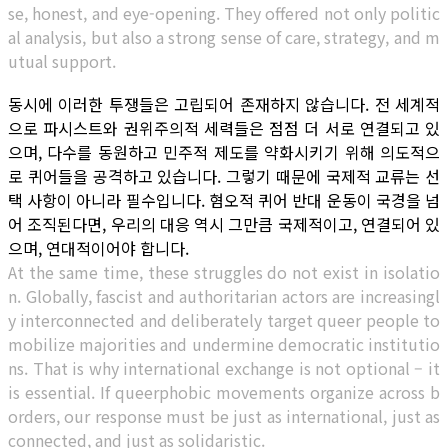
se, honest, and eye-opening. They offered not only politic
al analysis, but also a strong sense of care, strategy, and m
utual support.
동시에 이러한 투쟁들은 고립되어 존재하지 않습니다. 전 세계적
으로 파시스트와 권위주의적 세력들은 점점 더 서로 연결되고 있
으며, 다수를 동원하고 민주적 제도를 약화시키기 위해 의도적으
로 퀴어들을 공격하고 있습니다. 그렇기 때문에 국제적 교류는 선
택 사항이 아니라 필수입니다. 혐오적 퀴어 반대 운동이 국경을 넘
어 조직된다면, 우리의 대응 역시 그만큼 국제적이고, 연결되어 있
으며, 연대적이어야 합니다.
At the same time, these struggles do not exist in isolatio
n. Globally, fascist and authoritarian actors are increasingl
y interconnected and deliberately target queer people to
mobilize majorities and undermine democratic institutio
ns. That is why international exchange is not optional – it
is essential. If queerphobic movements organize across b
orders, our response must be just as international, just as
connected, and just as solidaristic.