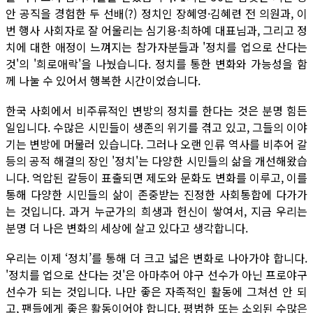
안 공직을 경험한 두 선배(?) 정치인 장혜영·김혜련 전 의원과, 이
번 행사 사회자로 잘 어울리는 심기용·최하예 대표님과, 그리고 정
치에 대한 애정이 느껴지는 참가자분들과 '정치를 업으로 산다는
것'의 '희로애락'을 나눴습니다. 정치를 통한 변화와 가능성을 함
께 나눌 수 있어서 행복한 시간이었습니다.
한국 사회에서 비주류적인 변방의 정치를 한다는 것은 분명 힘든
일입니다. 수많은 시민들이 생존의 위기를 겪고 있고, 그들의 이야
기는 변방에 머물러 있습니다. 그러나 오랜 인류 역사를 비추어 갈
등의 공적 해결의 장인 '정치'는 다양한 시민들의 삶을 개선해왔습
니다. 억압된 갈등이 표출되면 제도와 문화도 변화를 이루고, 이를
통해 다양한 시민들의 삶이 존중받는 진정한 사회통합에 다가가
는 것입니다. 과거 누군가의 희생과 헌신이 쌓여서, 지금 우리는
분명 더 나은 변화의 세상에 살고 있다고 생각합니다.
우리는 이제 ‘정치’를 통해 더 크고 넓은 변화로 나아가야 합니다.
'정치를 업으로 산다는 것'은 아마추어 야구 선수가 아닌 프로야구
선수가 되는 것입니다. 나만 좋은 자족적인 활동에 그쳐선 안 되
고, 팬들에게 좋은 활동이어야 합니다. 평범한 또는 소외된 수많은