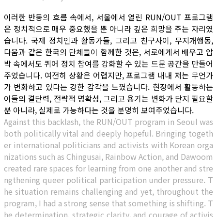
이러한 반동의 흐름 속에서, 서울에서 열린 RUN/OUT 프로그램
은 정치적으로 매우 중요했을 뿐 아니라 깊은 희망을 주는 자리였
습니다. 국제 정치인과 활동가들, 그리고 친구사이, 무지개행동,
다움과 같은 한국의 단체들이 함께한 것은, 서로에게서 배우고 압
박 속에서도 퀴어 정치 참여를 강화할 수 있는 드문 공간을 만들어
주었습니다. 여전히 상황은 어렵지만, 프로그램 내내 저는 무언가
가 변화하고 있다는 강한 감각을 느꼈습니다. 현장에서 활동하는
이들의 결단력, 전략적 명확성, 그리고 용기는 변화가 단지 필요할
뿐 아니라, 실제로 가능하다는 것을 분명히 보여주었습니다.
Against this backlash, the RUN/OUT program in Seoul was
both politically vital and deeply hopeful. Bringing togeth
er international politicians and activists with Korean orga
nizations such as Chingusai, Rainbow Action, and Dawoom
created rare spaces for learning from one another and stre
ngthening queer political participation under pressure. T
he situation remains challenging and yet, throughout the
program, I had a strong sense that something is shifting. T
he determination, strategic clarity, and courage of activis