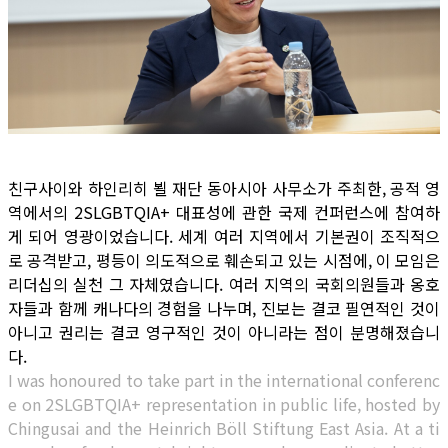
친구사이와 하인리히 뵐 재단 동아시아 사무소가 주최한, 공적 영
역에서의 2SLGBTQIA+ 대표성에 관한 국제 컨퍼런스에 참여하
게 되어 영광이었습니다. 세계 여러 지역에서 기본권이 조직적으
로 공격받고, 평등이 의도적으로 훼손되고 있는 시점에, 이 모임은
리더십의 실천 그 자체였습니다. 여러 지역의 국회의원들과 옹호
자들과 함께 캐나다의 경험을 나누며, 진보는 결코 필연적인 것이
아니고 권리는 결코 영구적인 것이 아니라는 점이 분명해졌습니
다.
I was honoured to take part in the international conferenc
e on 2SLGBTQIA+ representation in public life, hosted by
Chingusai and the Heinrich Böll Stiftung East Asia. At a ti