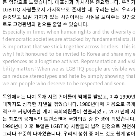
큰 영광으로 느꼈습니다. 대표성과 가시성은 중요합니다. 우리가
LGBTIQ 사람들로서 가시적으로 존재할 때, 우리는 단지 우리가
존중받고 보일 가치가 있는 사람이라는 사실을 보여주는 것만으
로도 고정관념과 혐오를 줄일 수 있습니다.
Especially in times when human rights and the diversity o
f democratic societies are attacked by fundamentalists, it
is important that we stick together across borders. This is
why I felt honoured to be invited to Korea and share my e
xperiences as a longtime activist. Representation and visi
bility matters: When we as LGBTIQ people are visible we
can reduce stereotypes and hate by simply showing that
we are people who deserve to be respected and seen.
독일에서는 나치 독재 시절 퀴어들이 박해를 받았고, 이후 1990년
대까지도 심각한 차별을 겪었습니다. 1980년대에 처음으로 공개
적으로 커밍아웃한 게이 국회의원들이 선출되었고, 2021년에 저
는 최초의 공개적인 트랜스젠더 국회의원 중 한 명이 되었습니다.
1990년대 이후 독일은 LGBTIQ 사람들의 법적 인정으로 천천히
그러나 꾸준히 나아왔습니다. 우리의 성취 중 어느 것도 쉽게 얻어