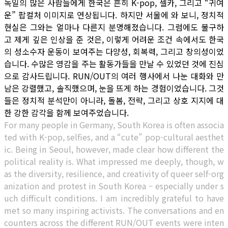
독일의 많은 사람들에게 한국은 흔히 K-pop, 셀카, 그리고 “귀여
운” 팝컬처 이미지로 연상됩니다. 하지만 서울에 와 보니, 정치적
현실은 그와는 얼마나 다른지 분명해졌습니다. 그럼에도 불구하
고 제게 깊은 인상을 준 것은, 이렇게 어려운 조건 속에서도 한국
의 성소수자 운동이 보여주는 다양성, 회복력, 그리고 창의성이었
습니다. 수많은 영감을 주는 활동가들을 만날 수 있었던 것에 진심
으로 감사드립니다. RUN/OUT의 여러 행사에서 나눈 대화와 만
남은 강렬했고, 솔직했으며, 눈을 뜨게 하는 경험이었습니다. 그것
들은 정치적 분석만이 아니라, 돌봄, 전략, 그리고 상호 지지에 대
한 강한 감각을 함께 보여주었습니다.
For many people in Germany, South Korea is often associa
ted with K-pop, selfies, and a “cute” pop-cultural aesthet
ic. Being in Seoul, however, made clear how different the
political reality is.
What impressed me deeply, though, w
as the diversity, resilience, and creativity of queer self-org
anization and protest in South Korea – especially under s
uch difficult conditions. I am incredibly grateful to have
met so many inspiring activists. The conversations and en
counters across the different RUN/OUT events were inten