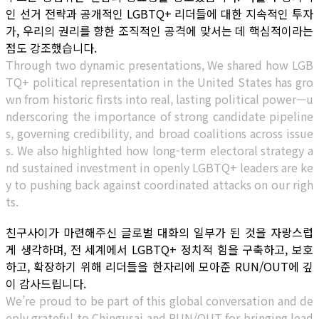
인 선거 전략과 공개적인 LGBTQ+ 리더들에 대한 지속적인 투자
가, 우리의 권리를 향한 조직적인 공격에 맞서는 데 핵심적이라는
점도 강조했습니다.
Through two dynamic presentations, We shared how LGB
TQ+ political representation in the United States has gro
wn from historic firsts into real, lasting political power—u
nderscoring the importance of strong candidate pipeline
s, governing credibility, and broad coalitions across issue
s. We also highlighted how long-term electoral strategy a
nd sustained investment in openly LGBTQ+ leaders are ke
y to pushing back against coordinated attacks on our righ
ts.
친구사이가 마련해주신 글로벌 대화의 일부가 된 것을 자랑스럽
게 생각하며, 전 세계에서 LGBTQ+ 정치적 힘을 구축하고, 보호
하고, 확장하기 위해 리더들을 한자리에 모아준 RUN/OUT에 깊
이 감사드립니다.
We’re proud to be part of this global conversation and de
eply grateful to Chingusai and RUN/OUT for bringing lead