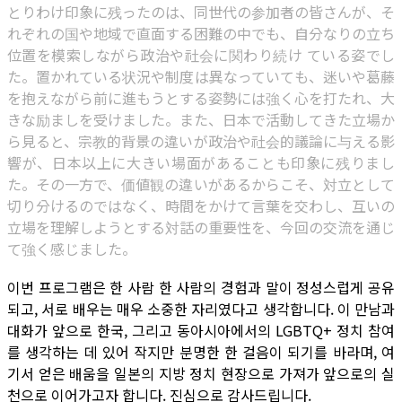
とりわけ印象に残ったのは、同世代の参加者の皆さんが、そ
れぞれの国や地域で直面する困難の中でも、自分なりの立ち
位置を模索しながら政治や社会に関わり続け ている姿でし
た。置かれている状況や制度は異なっていても、迷いや葛藤
を抱えながら前に進もうとする姿勢には強く心を打たれ、大
きな励ましを受けました。また、日本で活動してきた立場か
ら見ると、宗教的背景の違いが政治や社会的議論に与える影
響が、日本以上に大きい場面があることも印象に残りまし
た。その一方で、価値観の違いがあるからこそ、対立として
切り分けるのではなく、時間をかけて言葉を交わし、互いの
立場を理解しようとする対話の重要性を、今回の交流を通じ
て強く感じました。
이번 프로그램은 한 사람 한 사람의 경험과 말이 정성스럽게 공유
되고, 서로 배우는 매우 소중한 자리였다고 생각합니다. 이 만남과
대화가 앞으로 한국, 그리고 동아시아에서의 LGBTQ+ 정치 참여
를 생각하는 데 있어 작지만 분명한 한 걸음이 되기를 바라며, 여
기서 얻은 배움을 일본의 지방 정치 현장으로 가져가 앞으로의 실
천으로 이어가고자 합니다. 진심으로 감사드립니다.