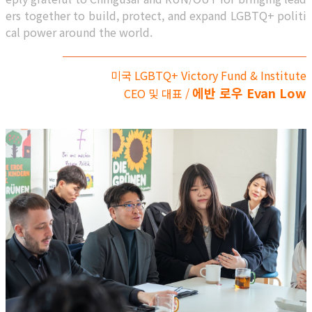
ers together to build, protect, and expand LGBTQ+ politi
cal power around the world.
미국 LGBTQ+ Victory Fund & Institute
에반 로우 Evan Low
CEO 및 대표 /