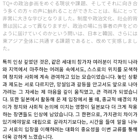
TQ+の政治参画をめぐる現状や課題、そしてそれに向き合
う多くの方々の声に触れることができたことは、私にとって
非常に大きな学びとなりました。制度や政治文化、社会的背
景は国によって異なりますが、政治の場に当事者の声をどの
ように届けていくのかという問いは、日本と韓国、さらには
東アジア全体に共通する課題であると、改めて実感しまし
た。
특히 인상 깊었던 것은, 같은 세대의 참가자 여러분이 각자의 나라
와 지역에서 마주하는 어려움 속에서도, 스스로의 위치를 모색하
며 정치와 사회에 계속 관여하고 있는 모습이었습니다. 놓인 상황
과 제도는 서로 다르지만, 망설임과 갈등을 안고서도 앞으로 나아
가려는 그 자세는 제 마음을 깊이 움직였고, 큰 격려가 되었습니
다. 또한 일본에서 활동해 온 제 입장에서 볼 때, 종교적 배경의 차
이가 정치와 사회적 논의에 미치는 영향이 일본보다 더 크게 작용
하는 장면들도 인상에 남았습니다. 그 한편으로, 가치관의 차이가
있기에야말로 대립으로 갈라치기보다는, 시간을 들여 말을 나누
고 서로의 입장을 이해하려는 대화의 중요성을 이번 교류를 통해
더욱 강하게 느꼈습니다.