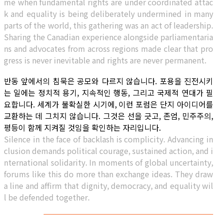
me when fundamental rights are under coordinated attac
k and equality is being deliberately undermined in many
parts of the world, this gathering was an act of leadership.
Sharing the Canadian experience alongside parliamentaria
ns and advocates from across regions made clear that pro
gress is never inevitable and rights are never permanent.
반동 앞에서의 침묵은 공모와 다르지 않습니다. 포용을 진전시키
는 일에는 정치적 용기, 지속적인 행동, 그리고 국제적 연대가 필
요합니다. 세계가 불확실한 시기에, 이런 포럼은 단지 아이디어를
교환하는 데 그치지 않습니다. 그것은 선을 긋고, 존엄, 민주주의,
평등이 함께 지켜질 것임을 확인하는 자리입니다.
Silence in the face of backlash is complicity. Advancing in
clusion demands political courage, sustained action, and i
nternational solidarity. In moments of global uncertainty,
forums like this do more than exchange ideas. They draw
a line and affirm that dignity, democracy, and equality wil
l be defended together.