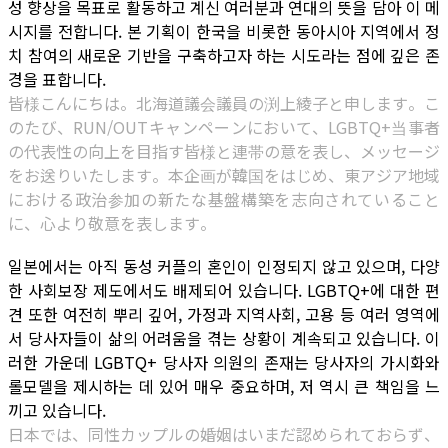
성 향상을 목표로 활동하고 계신 여러분과 연대의 뜻을 담아 이 메
시지를 전합니다. 본 기획이 한국을 비롯한 동아시아 지역에서 정
치 참여의 새로운 기반을 구축하고자 하는 시도라는 점에 깊은 존
경을 표합니다.
皆様こんにちは。北海道議会議員の渕上綾子と申します。こ
のたび、RUN/OUTキャンペーンにおいて、LGBTQ+当事者
の代表性の向上を目指す皆様と連帯の意を表し、メッセージ
をお送りいたします。本企画が韓国をはじめ、東アジア地域
における政治参加の新たな基盤構築を志向されていること
に、心より敬意を表します。
일본에서는 아직 동성 커플의 혼인이 인정되지 않고 있으며, 다양
한 사회보장 제도에서도 배제되어 있습니다. LGBTQ+에 대한 편
견 또한 여전히 뿌리 깊어, 가정과 지역사회, 고용 등 여러 영역에
서 당사자들이 삶의 어려움을 겪는 상황이 계속되고 있습니다. 이
러한 가운데 LGBTQ+ 당사자 의원의 존재는 당사자의 가시화와
롤모델을 제시하는 데 있어 매우 중요하며, 저 역시 큰 책임을 느
끼고 있습니다.
日本では、同性カップルの婚姻はいまだ認められておらず、