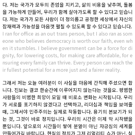
다. 저는 국가가 모두의 존엄을 지키고, 삶의 비용을 낮추며, 돌봄
을 가능하게 만들어, 우리가 함께 살아가도록 할 수 있다고 믿습니
다. 저는 국가가 모든 사람이 더 정의롭고 공정한 세상에서 자신의
잠재력과 가능성을 마음껏 펼칠 수 있도록 할 수 있다고 믿습니다.
I ran for office as an out trans person, but I also ran as som
eone who believes democracy is worth our faith, even wh
en it stumbles. I believe government can be a force for di
gnity, for lowering costs, for making care affordable, for e
nsuring every family can thrive. Every person can reach the
ir fullest potential for a more just and a fairer reality.
그래서 저는 오늘 여러분이 이 사실을 마음에 간직해 주셨으면 합
니다. 진보는 결코 한순간에 이루어지지 않는다는 것을요. 평범한
사람들의 비범한 희망이 모일 때 비로소 변화는 시작됩니다. 우리
가 서로를 포기하지 않겠다고 선택하고, 리더십과 책임을 보여줄
때, 그제서야 민주주의는 실제로 작동합니다. 용기의 본보기가 되
는 것, 그것이 바로 정치입니다. 우리의 시간은 이제 막 시작됐을
뿐입니다. 앞으로의 시간들이 쌓여 분열이 아닌 자긍심의 세계를
만들어가길 바랍니다. 현실의 정치가 그저 리얼리티 쇼가 아닌, 실