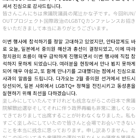
셔서 진심으로 감사드립니다.
皆さんこんにちは衆議院議員の尾辻かな子です。今回RUN/
OUTプロジェクト国際政治のLGBTQカンファレンスお招き
をいただきまして本当にありがとうございます。
이번 행사에 참석하기를 정말 고대하고 있었지만, 안타깝게도 바
로 오늘, 일본에서 중의원 해산과 총선이 결정되었고, 이에 따라
정치권의 흐름이 매우 급박하게 진행되면서 이번 행사에 직접 참
석하지 못하게 되었습니다. 여러분을 현장에서 만나 뵙지 못하게
되어 매우 아쉽고, 또 함께 만나기를 고대했다는 점에서 진심으로
사과의 말씀을 드립니다. 다가오는 2월 중의원 선거에서 반드시
당선되어, 일본 사회에서 LGBTQ+ 정책을 전진시키고 동성혼을
실현하기 위해 최선을 다하겠습니다.
楽しみにしていたんですけれども残念ながらこの日本で衆議
院解散総選挙そしてそれに伴う政界再編も非常に激しくなっ
てきておりまして出席することが叶わなくなりました。私も
すごく楽しみにしていたので皆さんと会場でお会いできない
ことを本当に残念に思っております。申し訳ありません。た
だこの近づいてきた衆議院の選挙で私なんとか議席を獲得を