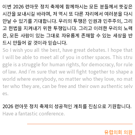
이번 2026 런아웃 정치 축제에 함께하시는 모든 분들께서 뜻깊은
시간을 보내시길 바라며, 저 역시 또 다른 자리에서 여러분을 다시
만날 수 있기를 기대합니다. 우리의 투쟁은 인권과 민주주의, 그리
고 헌법을 지켜내기 위한 투쟁입니다. 그리고 이러한 우리의 노력
은, 모든 사람이 있는 그대로 자유롭게 존재할 수 있는 세상을 반
드시 만들어 갈 것이라 믿습니다.
So I wish you all the best, have great debates. I hope that
I will be able to meet all of you in other spaces. This stru
ggle is a struggle for human rights, for democracy, for rule
of law. And I'm sure that we will fight together to shape a
world where everybody, no matter who they love, no mat
ter who they are, can be free and their own authentic selv
es.
2026 런아웃 정치 축제의 성공적인 개최를 진심으로 기원합니다.
Have a fantastic conference.
유럽의회 의원