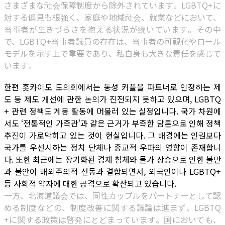
さまざまな社会保障制度から除外されています。LGBTQ+に
対する偏見も根強く、家庭や地域社会、就業などにおいて、
当事者が生きづらさを抱える状況が続いています。その中
で、LGBTQ+当事者議員の存在は、当事者の可視化やロール
モデルを示す上で重要であり、私自身も大きな責任を感じて
います。
한편 홋카이도 도의회에서는 동성 커플을 파트너로 인정하는 제
도 등 제도 개선에 관한 논의가 진전되지 못하고 있으며, LGBTQ
+ 관련 정책도 계몽 활동에 머물러 있는 실정입니다. 국가 차원에
서도 ‘전통적인 가족관’과 같은 근거가 부족한 담론으로 인해 정책
추진이 가로막히고 있는 것이 현실입니다. 그 배경에는 인권보다
국가를 우선시하는 정치 단체나 종교적 우파의 영향이 존재합니
다. 또한 최근에는 장기화된 경제 침체와 물가 상승으로 인한 불만
과 불안이 배외주의적 선동과 결합되면서, 외국인이나 LGBTQ+
등 사회적 약자에 대한 공격으로 확산되고 있습니다.
一方、北海道議会では、同性カップルをパートナーとして認
める制度などの、制度改善に関する議論は進まず、LGBTQ
+に関する政策は啓発にとどまっています。国においても、