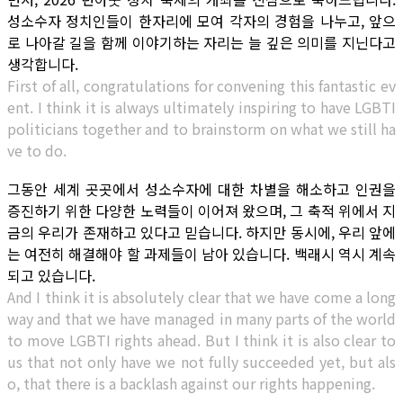
성소수자 정치인들이 한자리에 모여 각자의 경험을 나누고, 앞으
로 나아갈 길을 함께 이야기하는 자리는 늘 깊은 의미를 지닌다고
생각합니다.
First of all, congratulations for convening this fantastic ev
ent. I think it is always ultimately inspiring to have LGBTI
politicians together and to brainstorm on what we still ha
ve to do.
그동안 세계 곳곳에서 성소수자에 대한 차별을 해소하고 인권을
증진하기 위한 다양한 노력들이 이어져 왔으며, 그 축적 위에서 지
금의 우리가 존재하고 있다고 믿습니다. 하지만 동시에, 우리 앞에
는 여전히 해결해야 할 과제들이 남아 있습니다. 백래시 역시 계속
되고 있습니다.
And I think it is absolutely clear that we have come a long
way and that we have managed in many parts of the world
to move LGBTI rights ahead. But I think it is also clear to
us that not only have we not fully succeeded yet, but als
o, that there is a backlash against our rights happening.