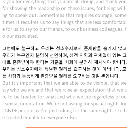
k you for everything that you are all doing, and thank you
for showing the leadership on these issues, for being willi
ng to speak out. Sometimes that requires courage, some
times it requires us to say things that are less comfortabl
e for us to say to our friends, to our business colleagues, t
o our associates.
그럼에도 불구하고 우리는 성소수자로서 존재함을 숨기지 않고
우리가 누구인지 분명히 선언하며, 성적 지향과 관계없이 있는 그
대로 존중받아야 한다는 기준을 사회에 분명히 제시해야 합니다.
우리는 성소수자에게 특별한 권리를 요구하는 것이 아닙니다. 모
든 사람과 동등하게 존중받을 권리를 요구하는 것일 뿐입니다.
But it’s important that we are able to be visible, that we
say who we are and that we raise an expectation that we a
re to be treated for what and who we are regardless of ou
r sexual orientation. We’re not asking for special rights for
LGBT+ people, we’re just asking for the same rights - to b
e treated equally to everyone else.