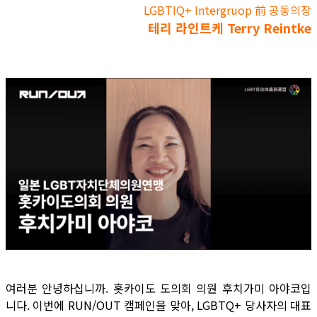
LGBTIQ+ Intergruop 前 공동의장
테리 라인트케 Terry Reintke
여러분 안녕하십니까. 홋카이도 도의회 의원 후치가미 아야코입
니다. 이번에 RUN/OUT 캠페인을 맞아, LGBTQ+ 당사자의 대표