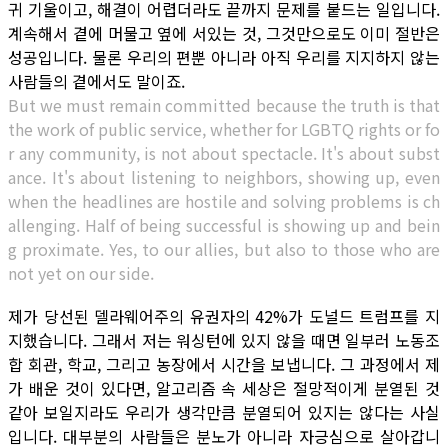
귀 기울이고, 해결이 어렵더라도 끝까지 문제를 붙드는 일입니다.
계속해서 곁에 머물고 옆에 서있는 것, 그것만으로도 이미 절반은
성공입니다. 물론 우리의 편뿐 아니라 아직 우리를 지지하지 않는
사람들의 곁에서도 말이죠.
But we must remain committed because the truth is that
the work of public service, whether for LGBTQ rights or fo
r any community, is not about spectacle. It's about subst
ance. It's about listening to neighbors, showing up, even
when the headlines are hostile and solving problems is ch
allenging. Half of being successful is showing up and bein
g proximate. Yes, to our allies, but also to those who are
not yet on our side.
제가 당선된 델라웨어주의 유권자의 42%가 도널드 트럼프를 지
지했습니다. 그래서 저는 워싱턴에 있지 않을 때면 일부러 노동조
합 회관, 학교, 그리고 농장에서 시간을 보냅니다. 그 과정에서 제
가 배운 것이 있다면, 알고리즘 속 세상은 절망적이게 분열된 것
같아 보일지라도 우리가 생각만큼 분열되어 있지는 않다는 사실
입니다. 대부분의 사람들은 분노가 아니라 자긍심으로 살아갑니