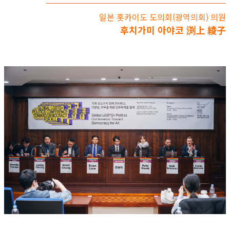
일본 홋카이도 도의회(광역의회) 의원
후치가미 아야코 渕上 綾子