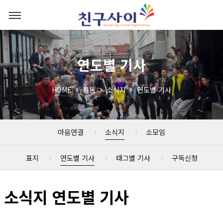
연도별 기사
HOME
활동
소식지
연도별 기사
마음연결
소식지
소모임
표지
연도별 기사
태그별 기사
구독신청
소식지 연도별 기사