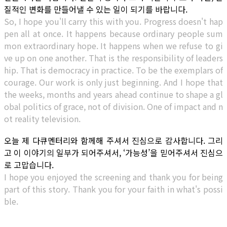
질적인 변화를 만들어낼 수 있는 일이 되기를 바랍니다.
So, I hope you'll carry this with you. Progress doesn't hap
pen all at once. It happens because ordinary people sum
mon extraordinary hope. It happens when we refuse to gi
ve up on one another. That is the responsibility of leaders
hip. That is democracy in practice. To be the exemplars of
courage. Our work is only just beginning. And I hope that
the weeks, months and years ahead continue to shape a gl
obal politics of grace, not of division. One of impact and n
ot reality television.
오늘 제 다큐멘터리와 함께해 주셔서 진심으로 감사합니다. 그리
고 이 이야기의 일부가 되어주셔서, ‘가능성’을 믿어주셔서 진심으
로 고맙습니다.
I hope you enjoyed the screening and thank you for being
part of this story. Thank you for your faith in what's possi
ble.