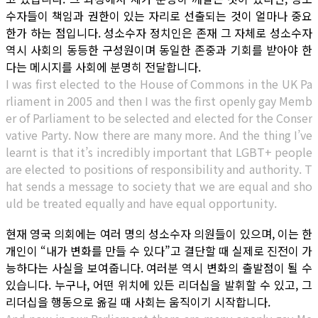
수자들이 책임과 권한이 있는 자리로 선출되는 것이 얼마나 중요
한가 하는 점입니다. 성소수자 정치인은 존재 그 자체로 성소수자
역시 사회의 동등한 구성원이며 동일한 존중과 기회를 받아야 한
다는 메시지를 사회에 분명히 전달합니다.
I was first elected to the House of Commons in the UK Pa
rliament in 2005 and then I was the first openly gay Memb
er of Parliament to be selected and elected for the Conser
vative Party. Now there are many more. And the thing I’ve
learnt is that it’s incredibly important that LGBT+ people
are elected to positions of responsibility and authority. T
hat sends a message to society that we are equal and sho
uld be treated equally and have equal opportunity.
현재 영국 의회에는 여러 명의 성소수자 의원들이 있으며, 이는 한
개인이 “내가 변화를 만들 수 있다”고 결단할 때 실제로 진전이 가
능하다는 사실을 보여줍니다. 여러분 역시 변화의 출발점이 될 수
있습니다. 누구나, 어떤 위치에 있든 리더십을 발휘할 수 있고, 그
리더십을 행동으로 옮길 때 사회는 움직이기 시작합니다.