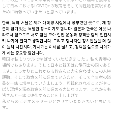
して日本におけるLGBTQ+の政策をそして同性婚を実現する
ために頑張っていきたいと思っています。
한국, 특히 서울은 제가 대학생 시절에서 공부했던 곳으로, 제 청
춘이 담겨 있는 특별한 장소이기도 합니다. 일본과 한국은 이웃 나
라로서 앞으로도 서로 힘을 모아 인권 운동과 정책을 함께 전진시
켜 나가야 한다고 생각합니다. 그리고 당사자인 정치인들을 더 많
이 늘려 나갑시다. 가시화는 이해를 넓히고, 정책을 앞으로 나아가
게 하는 중요한 힘입니다.
韓国は私もソウルで学ばせていただきました 。私の青春の
場所でもあります。そして日本と韓国はお隣同士の国であり
ます。しっかりとこれからも皆さんと力を合わせてこの人権
運動、そして政策を前に進めていきたい。そして当事者の議
員を一緒に増やしていきましょう。可視化されることがやっ
ぱり理解を深め政策を前に進める力になります。これからも
皆さんと一緒に連帯することを申し上げて
私からのビデオメッセージとさせていただきたいと思いま
す。