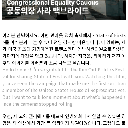
여러분 안녕하세요. 이번 런아웃 정치 축제에서 <State of Firsts
>를 여러분과 나눌 수 있어 정말 감사한 마음입니다. 이 영화는, 제
가 미국 최초의 커밍아웃한 트랜스젠더 연방하원의원으로 당선되
기까지의 과정을 담고 있습니다. 하지만 지금은, 카메라가 꺼진 이
후의 이야기를 여러분과 조금 나누고 싶습니다.
Hello friends! I'm so grateful to the Run Out Politics Festi
val for sharing State of First with you. Watching this film,
you've seen the campaign that made me the first out tran
s member of the United States House of Representatives.
But I want to talk for a moment about what's happened s
ince the cameras stopped rolling.
우선, 제 고향 델라웨어를 대표해 연방의회에서 일할 수 있었던 경
험은 제 인생에서 가장 큰 영광이자 특권이었습니다. 그럼에도 불