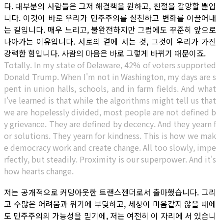
다. 대부분의 사람들은 그저 해결책을 원하고, 친절을 갈망할 뿐입
니다. 이것이 바로 우리가 민주주의를 실천하고 변화를 이끌어내
는 길입니다. 매우 느리고, 불완전하지만 그럼에도 꾸준히 앞으로
나아가는 이유입니다. 서로의 곁에 서는 것, 그것이 우리가 가진
강력한 힘입니다. 사람의 마음은 바로 그렇게 바뀌기 때문이죠.
Totally. In my state of Delaware, 42% of voters supported
Donald Trump. When I'm not in Washington, my days are s
pent in union halls, schools, and in farm fields. And what
I've learned is that while the algorithms might tell us that
we are hopelessly divided, most people are not defined b
y grievance. They are defined by decency. And they yearn f
or solutions. They yearn for kindness. This is how we mak
e democracy work and create change. All too slowly, impe
rfectly, but steadily. Proximity is our superpower. And it's
how hearts change.
저는 공개적으로 커밍아웃한 트랜스젠더로서 출마했습니다. 그리
고 수많은 어려움과 위기에 부딪히고, 세상이 마음같지 않을 때에
도 민주주의의 가능성을 믿기에, 저는 여전히 이 자리에 서 있습니