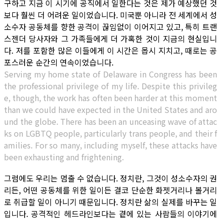
구하고 지금 이 시기에 공직에서 일한다는 것은 제가 예상했던 것
보다 훨씬 더 어려운 일이었습니다. 미국뿐 아니라 전 세계에서 성
소수자 공동체를 향한 공격이 끊임없이 이어지고 있고, 특히 트랜
스젠더 당사자와 그 가족들에게 더 가혹한 것이 지금의 현실입니
다. 저를 포함한 많은 이들에게 이 시간은 몹시 지치고, 때로는 공
포스러운 순간의 연속이었습니다.
Serving my home state of Delaware in Congress has been
the professional privilege of my life. Despite this privileg
e, though, the work has often been harder at this moment
than we could have expected in the United States and aro
und the globe. There has been an unceasing wave of attac
ks on LGBTQ people, particularly trans people, and their f
amilies. For so many, including myself, these attacks have
been exhausting and frightening.
그럼에도 우리는 멈출 수 없습니다. 정치란, 그것이 성소수자의 권
리든, 어떤 공동체를 위한 일이든 결코 단순한 화젯거리나 볼거리
로 취급할 일이 아니기 때문입니다. 정치란 삶의 실제를 바꾸는 일
입니다. 공격적인 헤드라인보다는 곁에 있는 사람들의 이야기에