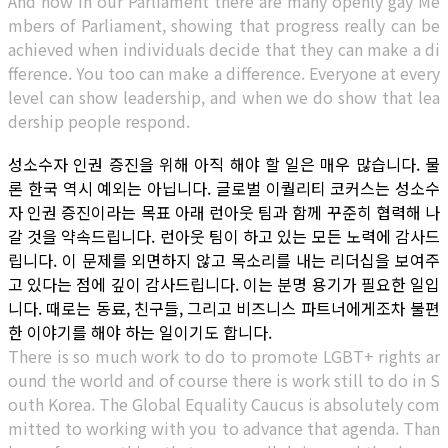
And now in our Parliament there are many openly gay Me
mbers of Parliament, showing that progress really can be
achieved when individuals decide that they can make a di
fference. You too can make a difference. Everyone at every
level can show leadership, and when we do show that lea
dership people respond.
성소수자 인권 증진을 위해 아직 해야 할 일은 매우 많습니다. 물
론 한국 역시 예외는 아닙니다. 글로벌 이퀄리티 코커스는 성소수
자 인권 증진이라는 목표 아래 런아웃 팀과 함께 꾸준히 협력해 나
갈 것을 약속드립니다. 런아웃 팀이 하고 있는 모든 노력에 감사드
립니다. 이 문제를 외면하지 않고 목소리를 내는 리더십을 보여주
고 있다는 점에 깊이 감사드립니다. 이는 분명 용기가 필요한 일입
니다. 때로는 동료, 친구들, 그리고 비즈니스 파트너에게조차 불편
한 이야기를 해야 하는 일이기도 합니다.
There is so much work to do to promote LGBT+ rights ar
ound the world and of course there is work still to do in S
outh Korea. The Global Equality Caucus is absolutely com
mitted to working with you to advance that agenda. Than