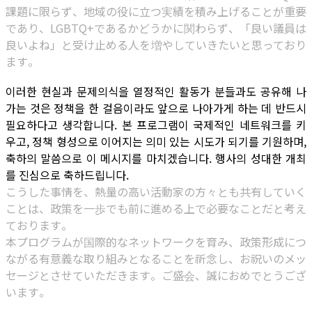
課題に限らず、地域の役に立つ実績を積み上げることが重要
であり、LGBTQ+であるかどうかに関わらず、「良い議員は
良いよね」と受け止める人を増やしていきたいと思っており
ます。
이러한 현실과 문제의식을 열정적인 활동가 분들과도 공유해 나
가는 것은 정책을 한 걸음이라도 앞으로 나아가게 하는 데 반드시
필요하다고 생각합니다. 본 프로그램이 국제적인 네트워크를 키
우고, 정책 형성으로 이어지는 의미 있는 시도가 되기를 기원하며,
축하의 말씀으로 이 메시지를 마치겠습니다. 행사의 성대한 개최
를 진심으로 축하드립니다.
こうした事情を、熱量の高い活動家の方々とも共有していく
ことは、政策を一歩でも前に進める上で必要なことだと考え
ております。
本プログラムが国際的なネットワークを育み、政策形成につ
ながる有意義な取り組みとなることを祈念し、お祝いのメッ
セージとさせていただきます。ご盛会、誠におめでとうござ
います。