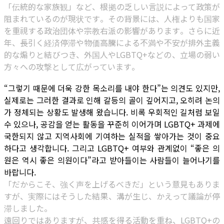
「伝統的な家族観」など、根拠の乏しい言説によって政策が
阻まれているのが現状です。その背景には、人権よりも国家
を重視する政治団体や宗教右派の影響があります。さらに近
年、長引く経済停滞や物価高騰による不満や不安が排外主義
的な煽りと結びつき、外国人やLGBTQ+などの、立場の弱い
方々への攻撃として広がっています。
“그렇기 때문에 더욱 강한 목소리를 내야 한다”는 의견도 있지만,
실제로는 그러한 결과로 인해 갈등의 골이 깊어지고, 오히려 논의
가 정체되는 상황도 발생해 왔습니다. 비록 우회적인 길처럼 보일
수 있으나, 공감을 얻는 활동을 꾸준히 이어가며 LGBTQ+ 과제에
국한되지 않고 지역사회에 기여하는 실적을 쌓아가는 것이 중요
하다고 생각합니다. 그리고 LGBTQ+ 여부와 관계없이 “좋은 의
원은 역시 좋은 의원이다”라고 받아들이는 사람들이 늘어나기를
바랍니다.
「だからこそ、強く声を上げるべきだ」という意見もありま
すが、実際にはそうした結果、溝が生じ、かえって議論が停
滞しました。
遠回りではありますが、共感を得る活動を重ね、LGBTQ+の