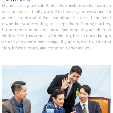
My advice is practical. Build relationships early. Learn ho
w campaigns actually work. Start raising money sooner th
an feels comfortable. Be clear about the risks, then decid
e whether you’re willing to accept them. Timing matters,
but momentum matters more. And prepare yourself for vi
sibility. Scrutiny comes with the job, but so does the opp
ortunity to create real change. If you run, do it with inten
tion, infrastructure, and community behind you.