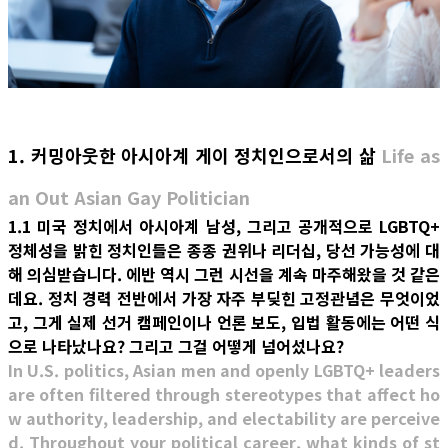
1. 커밍아웃한 아시아계 게이 정치인으로서의 삶
Life as
an Out Asian Gay Politician
1.1 미국 정치에서 아시아계 남성, 그리고 공개적으로 LGBTQ+
정체성을 밝힌 정치인들은 종종 권위나 리더십, 당선 가능성에 대
해 의심받습니다. 에반 역시 그런 시선을 계속 마주해왔을 것 같은
데요. 정치 경력 전반에서 가장 자주 부딪힌 고정관념은 무엇이었
고, 그게 실제 선거 캠페인이나 언론 보도, 입법 활동에는 어떤 식
으로 나타났나요? 그리고 그걸 어떻게 넘어섰나요?
In U.S. politics, Asian men and openly LGBTQ+ leaders
are often filtered through stereotypes that affect ho
w authority, leadership, and electability are perceive
d. Throughout your political career, what kinds of st