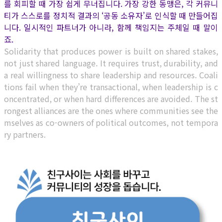
를 회피할 때 가장 쉽게 무너집니다. 가장 강한 동맹은, 각 커뮤니
티가 스스로를 정치적 결과의 ‘공동 소유자’로 인식할 때 만들어집
니다. 일시적인 파트너가 아니라, 함께 책임지는 주체일 때 말이
죠.
Solidarity that produces power is built on shared stakes,
not just shared language. It requires trust, durability, and
a real willingness to share leadership and resources. Coali
tions fail when they’re transactional, when leadership is c
oncentrated, or when hard differences are avoided. The st
rongest alliances are the ones where communities see the
mselves as co-owners of political outcomes, not tempora
ry partners.