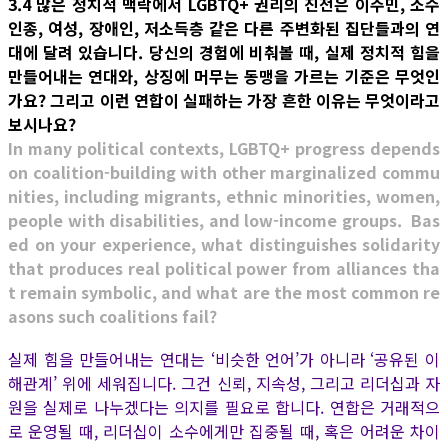
3.4 많은 정치적 맥락에서 LGBTQ+ 권리의 진전은 이주민, 소수
인종, 여성, 장애인, 저소득층 같은 다른 주변화된 집단들과의 연
대에 달려 있습니다. 당신의 경험에 비춰볼 때, 실제 정치적 힘을
만들어내는 연대와, 상징에 머무는 동맹을 가르는 기준은 무엇인
가요? 그리고 이런 연합이 실패하는 가장 흔한 이유는 무엇이라고
보시나요?
In many political contexts, LGBTQ+ progress depends
on coalition-building with other marginalized commu
nities, including migrants, ethnic minorities, women,
people with disabilities, and low-income groups. Bas
ed on your experience, what distinguishes solidarity
that produces real political power from alliances tha
t remain symbolic, and what are the most common re
asons such coalitions fail?
실제 힘을 만들어내는 연대는 ‘비슷한 언어’가 아니라 ‘공유된 이
해관계’ 위에 세워집니다. 그건 신뢰, 지속성, 그리고 리더십과 자
원을 실제로 나누겠다는 의지를 필요로 합니다. 연합은 거래적으
로 운영될 때, 리더십이 소수에게만 집중될 때, 혹은 어려운 차이