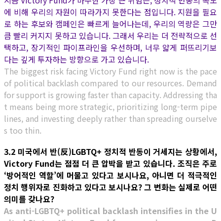
지금 Victory Fund가 마주한 가장 큰 위험은, 정치적 반동의 속도
에 비해 우리의 자원이 따라가지 못한다는 점입니다. 지원을 필요
로 하는 후보와 캠페인은 빠르게 늘어나는데, 우리의 역량은 그만
큼 빨리 커지지 못하고 있습니다. 그래서 우리는 더 전략적으로 선
택하고, 장기적인 파이프라인을 우선하며, 너무 얇게 퍼뜨리기보
다는 깊게 투자하는 방향으로 가고 있습니다.
The biggest risk facing Victory Fund right now is the pace
of political backlash compared to our resources. Demand
for support is growing faster than capacity. Addressing tha
t means being more strategic, prioritizing long-term pipe
lines, and investing deeply rather than spreading ourselve
s too thin.
3.2 미국에서 반(反)LGBTQ+ 정치적 반동이 거세지는 상황에서,
Victory Fund는 점점 더 큰 압박을 받고 있습니다. 조직은 주로
‘방어적인 역할’에 머물고 있다고 보시나요, 아니면 더 적극적인
정치 행위자로 진화하고 있다고 보시나요? 그 변화는 실제로 어떤
의미를 갖나요?
As anti-LGBTQ+ political backlash intensifies in the U