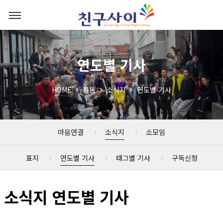
연도별 기사
HOME
활동
소식지
연도별 기사
마음연결
소식지
소모임
표지
연도별 기사
태그별 기사
구독신청
소식지 연도별 기사