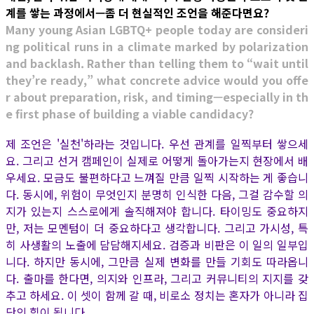
계를 쌓는 과정에서—좀 더 현실적인 조언을 해준다면요?
Many young Asian LGBTQ+ people today are consideri
ng political runs in a climate marked by polarization
and backlash. Rather than telling them to “wait until
they’re ready,” what concrete advice would you offe
r about preparation, risk, and timing—especially in th
e first phase of building a viable candidacy?
제 조언은 '실천'하라는 것입니다. 우선 관계를 일찍부터 쌓으세
요. 그리고 선거 캠페인이 실제로 어떻게 돌아가는지 현장에서 배
우세요. 모금도 불편하다고 느껴질 만큼 일찍 시작하는 게 좋습니
다. 동시에, 위험이 무엇인지 분명히 인식한 다음, 그걸 감수할 의
지가 있는지 스스로에게 솔직해져야 합니다. 타이밍도 중요하지
만, 저는 모멘텀이 더 중요하다고 생각합니다. 그리고 가시성, 특
히 사생활의 노출에 담담해지세요. 검증과 비판은 이 일의 일부입
니다. 하지만 동시에, 그만큼 실제 변화를 만들 기회도 따라옵니
다. 출마를 한다면, 의지와 인프라, 그리고 커뮤니티의 지지를 갖
추고 하세요. 이 셋이 함께 갈 때, 비로소 정치는 혼자가 아니라 집
단의 힘이 됩니다.