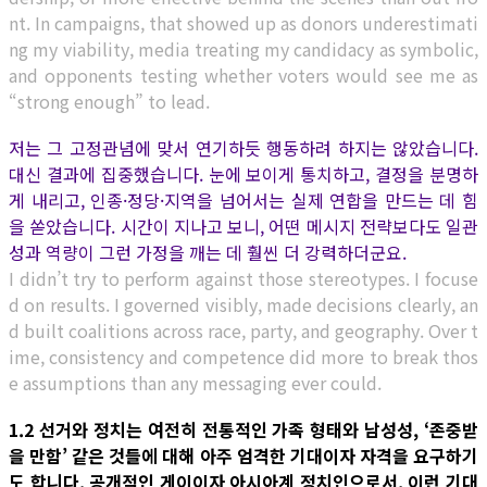
nt. In campaigns, that showed up as donors underestimati
ng my viability, media treating my candidacy as symbolic,
and opponents testing whether voters would see me as
“strong enough” to lead.
저는 그 고정관념에 맞서 연기하듯 행동하려 하지는 않았습니다.
대신 결과에 집중했습니다. 눈에 보이게 통치하고, 결정을 분명하
게 내리고, 인종·정당·지역을 넘어서는 실제 연합을 만드는 데 힘
을 쏟았습니다. 시간이 지나고 보니, 어떤 메시지 전략보다도 일관
성과 역량이 그런 가정을 깨는 데 훨씬 더 강력하더군요.
I didn’t try to perform against those stereotypes. I focuse
d on results. I governed visibly, made decisions clearly, an
d built coalitions across race, party, and geography. Over t
ime, consistency and competence did more to break thos
e assumptions than any messaging ever could.
1.2 선거와 정치는 여전히 전통적인 가족 형태와 남성성, ‘존중받
을 만함’ 같은 것들에 대해 아주 엄격한 기대이자 자격을 요구하기
도 합니다. 공개적인 게이이자 아시아계 정치인으로서, 이런 기대