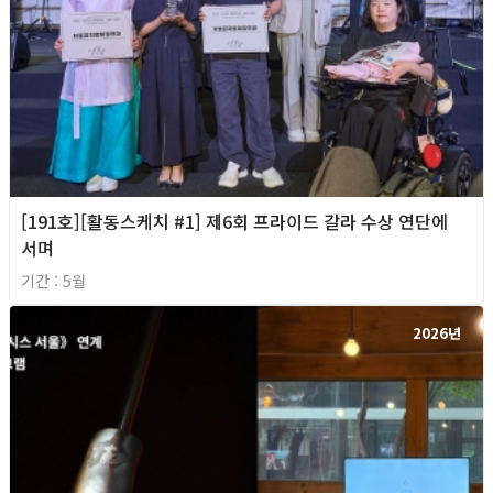
[191호][활동스케치 #1] 제6회 프라이드 갈라 수상 연단에
서며
기간 : 5월
2026년