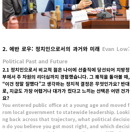
2. 에반 로우: 정치인으로서의 과거와 미래
Evan Low:
Political Past and Future
2.1 정치인으로서 비교적 젊은 나이에 선출직에 당선되어 지방정
부에서 주 차원의 리더십까지 경험했습니다. 그 궤적을 돌아볼 때,
“이건 정말 잘했다”고 생각하는 정치적 결정은 무엇인가요? 반대
로, 지금도 가장 어렵거나 대가가 컸다고 느끼는 선택은 어떤 건가
요?
You entered public office at a young age and moved f
rom local government to statewide leadership. Looki
ng back across that trajectory, what political decisio
n do you believe you got most right, and which decisi