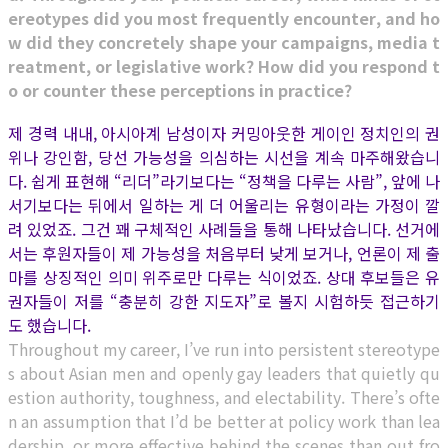
ereotypes did you most frequently encounter, and ho
w did they concretely shape your campaigns, media t
reatment, or legislative work? How did you respond t
o or counter these perceptions in practice?
제 경력 내내, 아시아계 남성이자 커밍아웃한 게이인 정치인의 권
위나 강인함, 당선 가능성을 의심하는 시선을 계속 마주해왔습니
다. 쉽게 표현해 “리더”라기보다는 “정책을 다루는 사람”, 앞에 나
서기보다는 뒤에서 일하는 게 더 어울리는 유형이라는 가정이 깔
려 있었죠. 그건 꽤 구체적인 사례들을 통해 나타났습니다. 선거에
서는 후원자들이 제 가능성을 처음부터 낮게 보거나, 언론이 제 출
마를 상징적인 의미 위주로만 다루는 식이었죠. 상대 후보들은 유
권자들이 저를 “충분히 강한 지도자”로 볼지 시험하듯 접근하기
도 했습니다.
Throughout my career, I’ve run into persistent stereotype
s about Asian men and openly gay leaders that quietly qu
estion authority, toughness, and electability. There’s ofte
n an assumption that I’d be better at policy work than lea
dership, or more effective behind the scenes than out fro