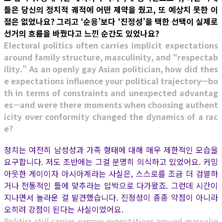
들은 당신의 정치적 궤적에 어떤 제약을 줬고, 또 예상치 못한 이
점은 없었나요? 그리고 ‘순응’보다 ‘진정성’을 택한 선택이 실제로
선거의 흐름을 바꿨다고 느낀 순간도 있었나요?
Electoral politics often carries implicit expectations
around family structure, masculinity, and “respectab
ility.” As an openly gay Asian politician, how did thes
e expectations influence your political trajectory—bo
th in terms of constraints and unexpected advantag
es—and were there moments when choosing authent
icity over conformity changed the dynamics of a rac
e?
정치는 여전히 남성성과 가족 형태에 대해 매우 제한적인 모습을
요구합니다. 저도 초반에는 그걸 분명히 의식하고 있었어요. 커밍
아웃한 게이이자 아시아계라는 사실은, 스스로를 조금 더 검열하
거나 전통적인 틀에 맞추라는 압박으로 다가왔죠. 그런데 시간이
지나면서 놀라운 걸 발견했습니다. 진정성이 종종 약점이 아니라
오히려 강점이 된다는 사실이었어요.
Politics still carries narrow expectations around masculin