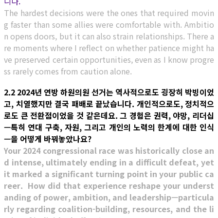
니다.
The hardest decisions were the ones that required movin
g faster than some allies were comfortable with. Ambitio
n opens doors, but it can also strain relationships. There a
re moments where I reflect on whether patience might ha
ve preserved certain opportunities, even as I know progre
ss rarely comes from caution alone.
2.2 2024년 연방 하원의원 선거는 역사적으로도 굉장히 박빙이었
고, 치열했지만 결국 패배로 끝났습니다. 개인적으로도, 정치적으
로도 큰 전환점이었을 것 같은데요. 그 경험은 권력, 야망, 리더십
—특히 연대 구축, 자원, 그리고 개인의 노력의 한계에 대한 인식
—을 어떻게 바꿔놓았나요?
Your 2024 congressional race was historically close an
d intense, ultimately ending in a difficult defeat, yet
it marked a significant turning point in your public ca
reer. How did that experience reshape your underst
anding of power, ambition, and leadership—particula
rly regarding coalition-building, resources, and the li