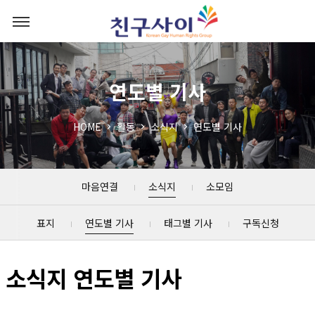
연도별 기사
HOME
활동
소식지
연도별 기사
마음연결
소식지
소모임
표지
연도별 기사
태그별 기사
구독신청
소식지 연도별 기사