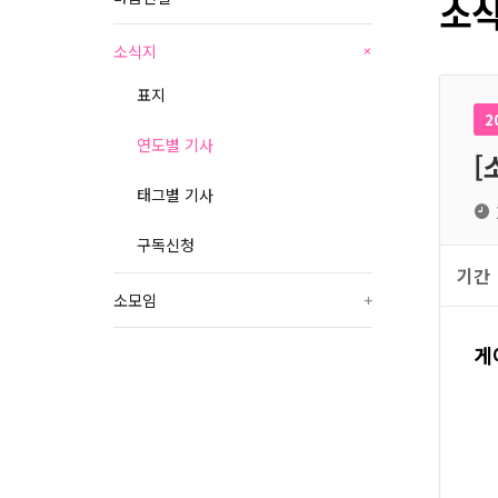
소식
소식지
+
표지
2
연도별 기사
[
태그별 기사
구독신청
기간
소모임
+
게