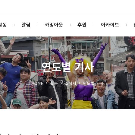
활동
알림
커밍아웃
후원
아카이브
연도별 기사
HOME
활동
소식지
연도별 기사