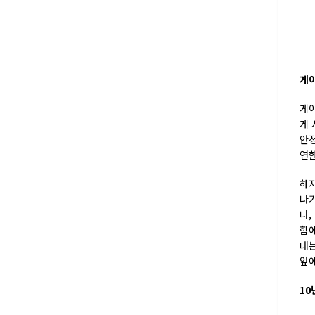
게
게이
게 
안정
연한
하지
나기
나,
함에
대는
앞에
10