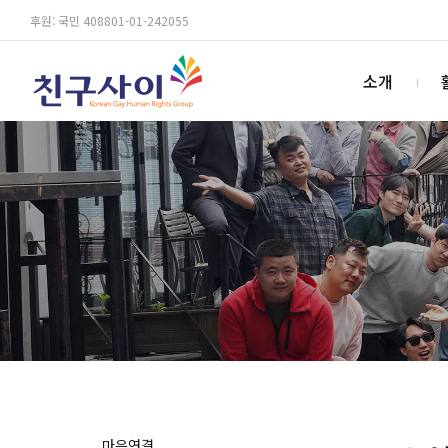
후원: 국민 408801-01-242055
소개
마음연결