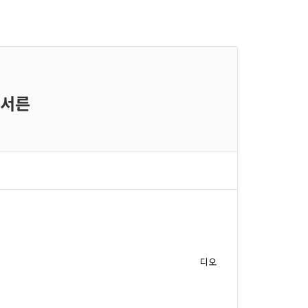
 서른
디오