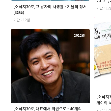
2012!
[소식지30호]그 남자의 사생활 - 겨울의 정서
기간 : 12
(情緖)
기간 : 12월
2012년
[소식지3
게이의 
[소식지30호]대표에서 회원으로 - 40개의
기간 : 12