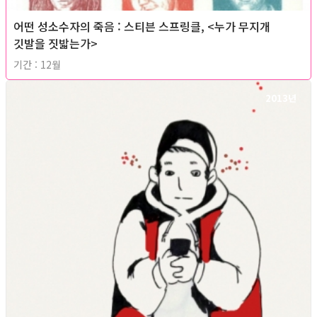
어떤 성소수자의 죽음 : 스티븐 스프링클, <누가 무지개
깃발을 짓밟는가>
기간 : 12월
2013년