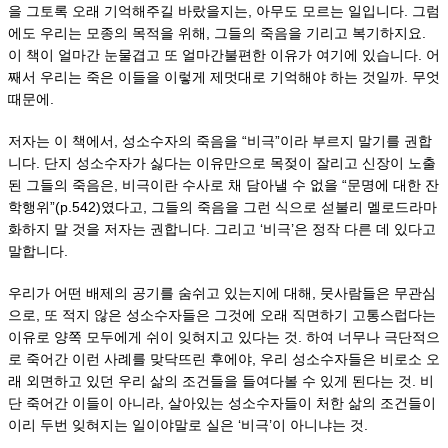
을 그토록 오래 기억해주길 바랐을지는, 아무도 모르는 일입니다. 그럼
에도 우리는 모종의 목적을 위해, 그들의 죽음을 기리고 복기하지요.
이 책이 얼마간 눈물겹고 또 얼마간
불편한 이유가 여기에 있습니다. 어
째서 우리는 죽은 이들을 이렇게 제멋대로 기억해야 하는 것일까. 무엇
때문에.
저자는 이 책에서, 성소수자의 죽음을 “비극”이라 부르지 말기를 권합
니다. 단지 성소수자가 싫다는 이유만으로 목젖이 잘리고 신장이 노출
된 그들의 죽음은, 비극이란 수사로 채 담아낼 수 없을 “문명에 대한 잔
학행위”(p.542)였다고, 그들의 죽음을 그런 식으로 섣불리 멜로드라마
화하지 말 것을 저자는 권합니다. 그리고 ‘비극’은 정작 다른 데 있다고
말합니다.
우리가 어떤 배제의 공기를 숨쉬고 있는지에 대해, 뭇사람들은 무관심
으로, 또 적지 않은 성소수자들은 그것에 오래 직면하기 고통스럽다는
이유로 양쪽 모두에게 쉬이 잊혀지고 있다는 것. 하여 너무나 극단적으
로 죽어간 이런 사례를 맞닥뜨린 후에야, 우리 성소수자들은 비로소 오
래 외면하고 있던 우리 삶의 조건들을 들여다볼 수 있게 된다는 것. 비
단 죽어간 이들이 아니라, 살아있는 성소수자들이 처한 삶의 조건들이
이리 두번 잊혀지는 일이야말로 실은 ‘비극’이 아니냐는 것.