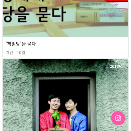
'책읽당'을 묻다
기간 : 10월
2013년