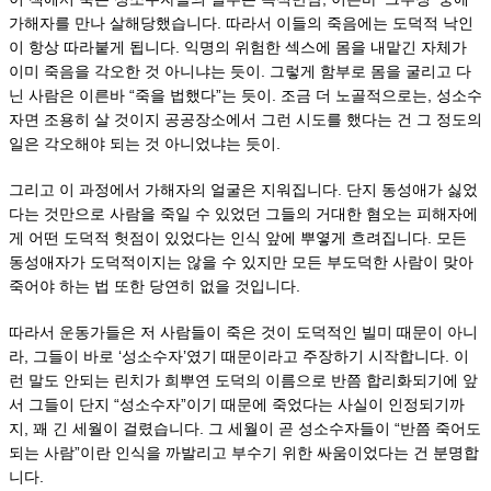
가해자를 만나 살해당했습니다. 따라서 이들의 죽음에는 도덕적 낙인
이 항상 따라붙게 됩니다. 익명의 위험한 섹스에 몸을 내맡긴 자체가
이미 죽음을 각오한 것 아니냐는 듯이. 그렇게 함부로 몸을 굴리고 다
닌 사람은 이른바 “죽을 법했다”는 듯이. 조금 더 노골적으로는, 성소수
자면 조용히 살 것이지 공공장소에서 그런 시도를 했다는 건 그 정도의
일은 각오해야 되는 것 아니었냐는 듯이.
그리고 이 과정에서 가해자의 얼굴은 지워집니다. 단지 동성애가 싫었
다는 것만으로 사람을 죽일 수 있었던 그들의 거대한 혐오는 피해자에
게 어떤 도덕적 헛점이 있었다는 인식 앞에 뿌옇게 흐려집니다. 모든
동성애자가 도덕적이지는 않을 수 있지만 모든 부도덕한 사람이 맞아
죽어야 하는 법 또한 당연히 없을 것입니다.
따라서 운동가들은 저 사람들이 죽은 것이 도덕적인 빌미 때문이 아니
라, 그들이 바로 ‘성소수자’였기 때문이라고 주장하기 시작합니다. 이
런 말도 안되는 린치가 희뿌연 도덕의 이름으로 반쯤 합리화되기에 앞
서 그들이 단지 “성소수자”이기 때문에 죽었다는 사실이 인정되기까
지, 꽤 긴 세월이 걸렸습니다. 그 세월이 곧 성소수자들이 “반쯤 죽어도
되는 사람”이란 인식을 까발리고 부수기 위한 싸움이었다는 건 분명합
니다.