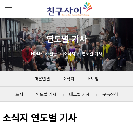
연도별 기사
HOME
활동
소식지
연도별 기사
마음연결
소식지
소모임
표지
연도별 기사
태그별 기사
구독신청
소식지 연도별 기사