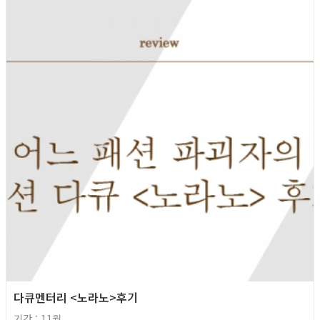
2013년
다큐멘터리 <노라노>후기
기간 : 11월