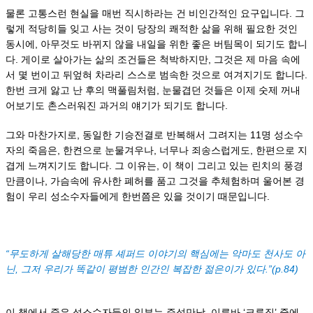
물론 고통스런 현실을 매번 직시하라는 건 비인간적인 요구입니다. 그
렇게 적당히들 잊고 사는 것이 당장의 쾌적한 삶을 위해 필요한 것인
동시에, 아무것도 바뀌지 않을 내일을 위한 좋은 버팀목이 되기도 합니
다. 게이로 살아가는 삶의 조건들은 척박하지만, 그것은 제 마음 속에
서 몇 번이고 뒤엎혀 차라리 스스로 범속한 것으로 여겨지기도 합니다.
한번 크게 앓고 난 후의 맥풀림처럼, 눈물겹던 것들은 이제 숫제 꺼내
어보기도 촌스러워진 과거의 얘기가 되기도 합니다.
그와 마찬가지로, 동일한 기승전결로 반복해서 그려지는 11명 성소수
자의 죽음은, 한켠으로 눈물겨우나, 너무나 죄송스럽게도, 한편으로 지
겹게 느껴지기도 합니다. 그 이유는, 이 책이 그리고 있는 린치의 풍경
만큼이나, 가슴속에 유사한 폐허를 품고 그것을 추체험하며 울어본 경
험이 우리 성소수자들에게 한번쯤은 있을 것이기 때문입니다.
“무도하게 살해당한 매튜 셰퍼드 이야기의 핵심에는 악마도 천사도 아
닌, 그저 우리가 똑같이 평범한 인간인 복잡한 젊은이가 있다.”(p.84)
이 책에서 죽은 성소수자들의 일부는 즉석만남, 이른바 ‘크루징’ 중에