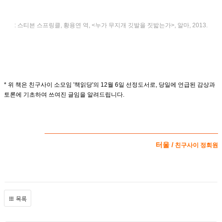
: 스티븐 스프링클, 황용연 역, <누가 무지개 깃발을 짓밟는가>, 알마, 2013.
* 위 책은 친구사이 소모임 '책읽당'의 12월 6일 선정도서로,
당일에 언급된 감상과
토론에 기초하여 쓰여진 글임을 알려드립니다.
터울 /
친구사이 정회원
목록