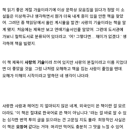
책 읽기 좋은 계절 가을이라기에 이상 문학상 모음집을 읽다가 정말 이 소
설들은 이상하구나 생각하면서 뭔가 더욱 내게 흥미 있을 만한 책을 찾았
어
그러던 중 책읽당에서 올린 게시물을 발견
사랑의 기술이라는 책을 알
.
!
게 됐지
처음에는 제목만 보고 연애기술서인줄 알았어
그런데 도서관에
.
.
가보니 철학도서로 분류되어 있더라고
어
그렇다면
재미가 없겠다
생
. '
?
...
.'
각하며 책을 빌렸지
.
이 책 제목이
사랑의 기술
이라 쓰여 있지만 사랑의 본질이라고 이름 지었다
면 더 좋았을 것을
그럼 나처럼 오해하고 책을 집는 사람이 줄었을 텐데
.
.
오해가 이해의 시작이라고 말하던 네 생각이 나더라
.
사랑한 사람과 헤어진 지 얼마되지 않은 네게
외국인이 쓴 책이란 걸 모르
,
더라도
이 책은 절대로 한국어로 쓴 책이 아닙니다
라는 걸 바로 알 수 있
"
."
는 심각한 번역 투의 글을 읽으라는 건 고문일 지도 몰라
희망적인 사실은
.
이 책은
오징어
같다는 거야
머리만 먹어도 충분히 그 맛을 느낄 수 있어
.
.