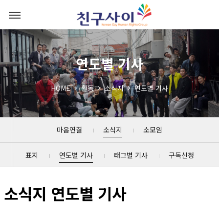
연도별 기사
HOME
활동
소식지
연도별 기사
마음연결
소식지
소모임
표지
연도별 기사
태그별 기사
구독신청
소식지 연도별 기사