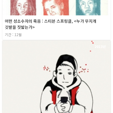
어떤 성소수자의 죽음 : 스티븐 스프링클, <누가 무지개
깃발을 짓밟는가>
기간 : 12월
2013년