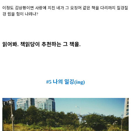
이정도 감상평이면 사랑에 지친 네가 그 오징어 같은 책을 다리까지 질겅질
겅 씹을 힘이 나려나
?
읽어봐
책읽당이 추천하는 그 책을
.
.
나의 일깅
#5
(ing)