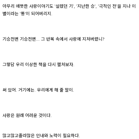
아무리 애뜻한 사랑이야기도
설렜던 기
지난한 승
극적인 전
을 지나 이
'
', '
', '
'
별이라는
똥
이 되어버리지
'
'
.
기승전변 기승전변
그 반복 속에서 사랑에 지쳐버렸니
...
?
그렇담 우리 이상한 책을 다시 펼쳐보자
.
써 있어
거기에는
우리에게 해 줄 말이
.
.
.
사랑은 원래 어려운 것이다
.
많고많고졸라많은 인내와 노력이 필요하다
.