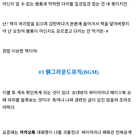
어딘지 알 수 없는 몸통과 딱딱한 다리를 질겅질겅 씹는 건 네 몫이지만
.
난
책의 머리말을 읽으며 감탄하다가 본론에 들어가서 책을 덮어버렸지
?
.
아 난 오징어 몸통이 어딘지도 모르겠고 다리는 안 먹거든
ㅎ
-
정말 이상한 책이야
-
뷁그라운드뮤직
#3
(BGM)
이별 후 계속 확인하게 되는 것이 있다
상대방의 싸이어리나 페이스북 상
.
태 따위를 들춰보는 것이다
혹여나 나와 관련된 글이 있진 않을까 조마조
.
마하다
.
요즘에는
카카오톡
대화명이 나를 괴롭힌다
싸이어리나 페북은 전체공개
.