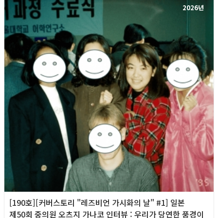
2026년
[190호][커버스토리 "레즈비언 가시화의 날" #1] 일본
제50회 중의원 오츠지 가나코 인터뷰 : 우리가 당연한 풍경이