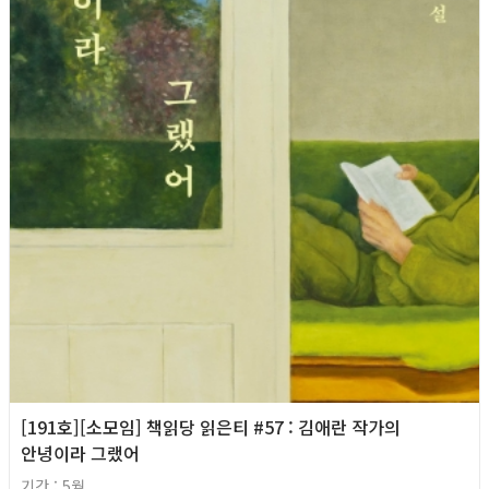
[191호][소모임] 책읽당 읽은티 #57 : 김애란 작가의
안녕이라 그랬어
기간 : 5월