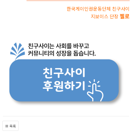
한국게이인권운동단체 친구사이
젤로
지보이스 단장
목록