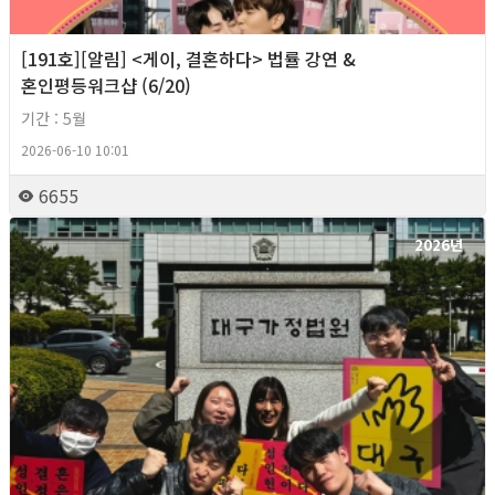
[191호][알림] <게이, 결혼하다> 법률 강연 &
혼인평등워크샵 (6/20)
기간 : 5월
2026-06-10 10:01
6655
2026년