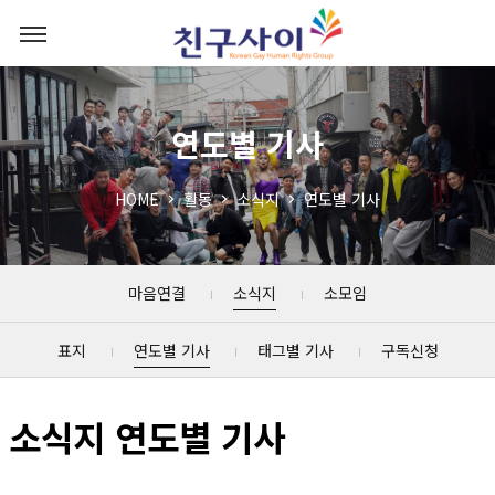
연도별 기사
HOME
활동
소식지
연도별 기사
마음연결
소식지
소모임
표지
연도별 기사
태그별 기사
구독신청
소식지 연도별 기사