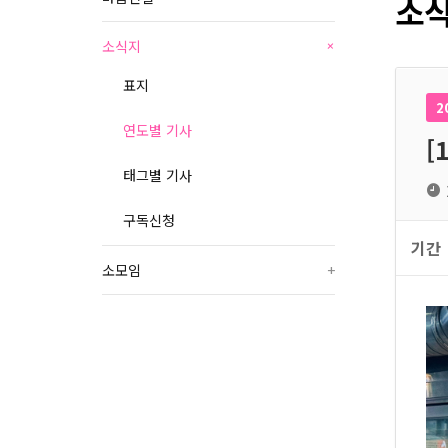
소식
소식지
+
표지
2
연도별 기사
[
태그별 기사
구독신청
기간
소모임
+