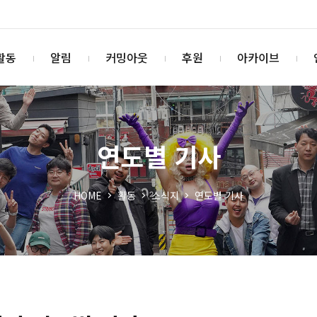
활동
알림
커밍아웃
후원
아카이브
연도별 기사
HOME
활동
소식지
연도별 기사