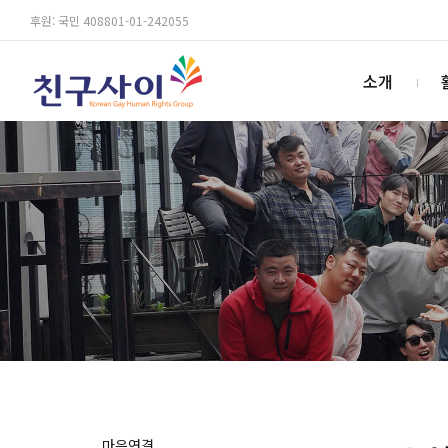
후원: 국민 408801-01-242055
소개
마음연결