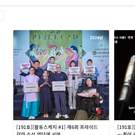
록
2026년
[191호][활동스케치 #1] 제6회 프라이드
[191호
갈라 수상 연단에 서며
— 퀴어