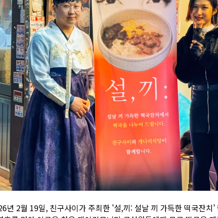
26년 2월 19일, 친구사이가 주최한 '설,끼: 설날 끼 가득한 떡국잔