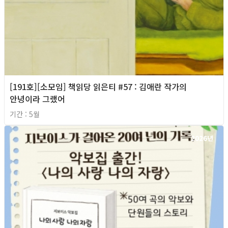
[191호][소모임] 책읽당 읽은티 #57 : 김애란 작가의
안녕이라 그랬어
기간 : 5월
2026년