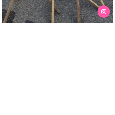
[190호][기고] 칠흑 같은 어둠 위에 스며드는 무지갯빛 –
136주년 노동절을 맞이하며
기간 : 4월
2026년