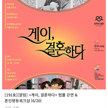
[191호][알림] <게이, 결혼하다> 법률 강연 &
혼인평등워크샵 (6/20)
기간 : 5월