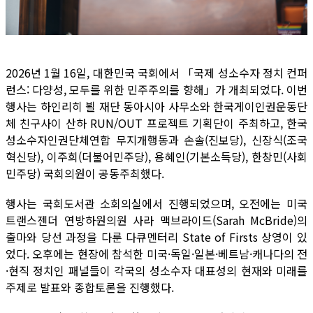
2026년 1월 16일, 대한민국 국회에서 「국제 성소수자 정치 컨퍼
런스: 다양성, 모두를 위한 민주주의를 향해」가 개최되었다. 이번
행사는 하인리히 뵐 재단 동아시아 사무소와 한국게이인권운동단
체 친구사이 산하 RUN/OUT 프로젝트 기획단이 주최하고, 한국
성소수자인권단체연합 무지개행동과 손솔(진보당), 신장식(조국
혁신당), 이주희(더불어민주당), 용혜인(기본소득당), 한창민(사회
민주당) 국회의원이 공동주최했다.
행사는 국회도서관 소회의실에서 진행되었으며, 오전에는 미국
트랜스젠더 연방하원의원 사라 맥브라이드(Sarah McBride)의
출마와 당선 과정을 다룬 다큐멘터리 State of Firsts 상영이 있
었다. 오후에는 현장에 참석한 미국·독일·일본·베트남·캐나다의 전
·현직 정치인 패널들이 각국의 성소수자 대표성의 현재와 미래를
주제로 발표와 종합토론을 진행했다.