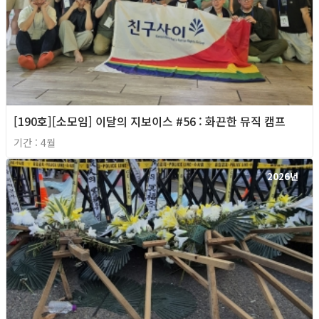
[190호][소모임] 이달의 지보이스 #56 : 화끈한 뮤직 캠프
기간 : 4월
2026년