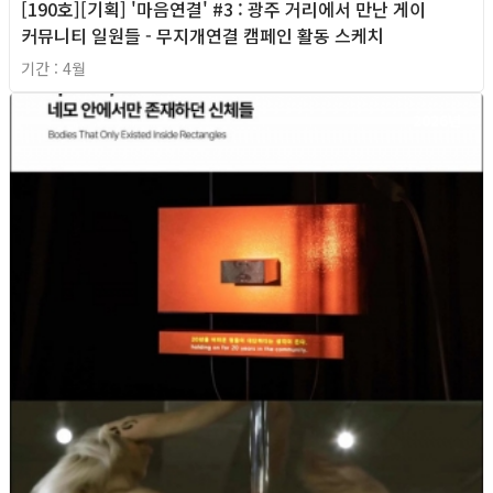
[190호][기획] '마음연결' #3 : 광주 거리에서 만난 게이
커뮤니티 일원들 - 무지개연결 캠페인 활동 스케치
기간 : 4월
2026년