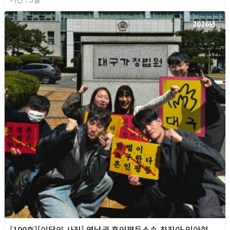
2026년
[190호][이달의 사진] 영남권 혼인평등소송 최진아·임아현