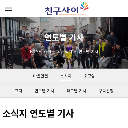
연도별 기사
HOME
활동
소식지
연도별 기사
마음연결
소식지
소모임
표지
연도별 기사
태그별 기사
구독신청
소식지 연도별 기사