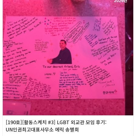
2026년
[190호][활동스케치 #3] LGBT 외교관 모임 후기:
UN인권최고대표사무소 에릭 송별회